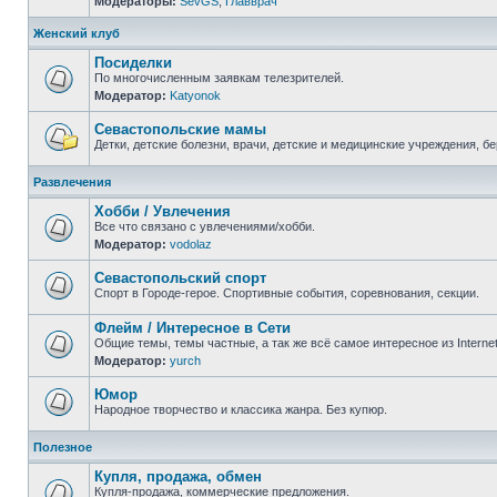
Модераторы:
SevGS
,
Главврач
Нет
непрочитанных
сообщений
Женский клуб
Посиделки
По многочисленным заявкам телезрителей.
Модератор:
Katyonok
Нет
непрочитанных
сообщений
Севастопольские мамы
Детки, детские болезни, врачи, детские и медицинские учреждения, б
Нет
непрочитанных
Развлечения
сообщений
Хобби / Увлечения
Все что связано с увлечениями/хобби.
Модератор:
vodolaz
Нет
непрочитанных
сообщений
Севастопольский спорт
Спорт в Городе-герое. Спортивные события, соревнования, секции.
Нет
непрочитанных
Флейм / Интересное в Cети
сообщений
Общие темы, темы частные, а так же всё самое интересное из Interne
Модератор:
yurch
Нет
непрочитанных
сообщений
Юмор
Народное творчество и классика жанра. Без купюр.
Нет
непрочитанных
Полезное
сообщений
Купля, продажа, обмен
Купля-продажа, коммерческие предложения.