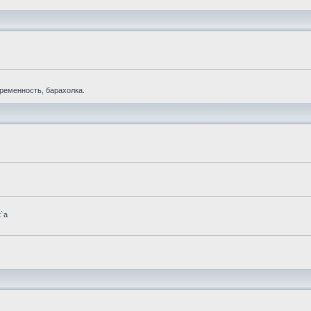
еременность, барахолка.
t`а