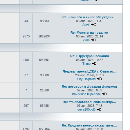
КатькаЯ
Перейти к последне
Re: немного о кино: обсуждени…
44
98683
05 авг, 2026, 11:31
Advin
Перейти к последнем
Re: Монеты на поделки
9570
1619634
06 авг, 2026, 21:14
vima
Перейти к последнем
Re: Структура Сознания
950
590591
06 авг, 2026, 10:37
Trimp
Перейти к последнем
Ледовая арена ЦСКА г. Севасто…
27
38580
23 июл, 2026, 13:13
Sky Dolphins
Перейти к послед
Re: поговорим фразами фильмов
7
21668
07 авг, 2026, 0:33
Вячеслав Юрьевич
Перейти к пос
Re: ***Севастопольские анекдо…
297
83488
07 авг, 2026, 7:43
seva100pol5
Перейти к послед
Re: Продажа венецианская штук…
1797
655164
07 авг, 2026, 12:38