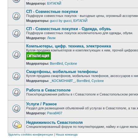
Модератор:
БУГАГАЙ
Нет
непрочитанных
СП - Совместные покупки
сообщений
Подфорум совместных покупок - выгодные цены, огромный ассортиме
Модераторы:
gucci by gucci
,
БУГАГАЙ
Нет
непрочитанных
СП - Совместные покупки - Одежда, обувь
сообщений
Подфорум совместных покупок исключительно для одежды, обуви.
Модератор:
Люли
Нет
непрочитанных
Компьютеры, цифр. техника, электроника
сообщений
Купля-продажа компьютеров и комплектующих к ним, прочей цифровой
Нет
Модераторы:
BornBird
,
Cyclone
непрочитанных
сообщений
Смартфоны, мобильные телефоны
Купля-продажа смартфонов, мобильных телефонов, аксессуаров к ни
Модераторы:
_КОСМОНАВТ_
,
BornBird
,
Cyclone
Нет
непрочитанных
сообщений
Работа в Севастополе
Поиск/предложения работы в г.Севастополе и Севастопольском регио
Нет
непрочитанных
Услуги / Разное
сообщений
Раздел для размещения объявлений об услугах в Севастополе, а так 
Модератор:
Paxa8407
Нет
непрочитанных
сообщений
Недвижимость Севастополя
Специализированный форум по покупке/продаже, найму и сдаче жилья
Нет
непрочитанных
Удалить cookies конференции
|
Наша команда
сообщений