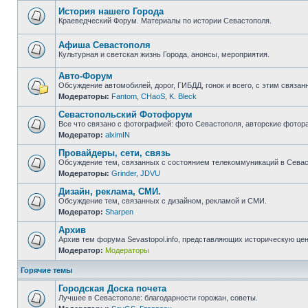
непрочитанных
сообщений
История нашего Города
Краеведческий Форум. Материалы по истории Севастополя.
Нет
непрочитанных
сообщений
Афиша Севастополя
Культурная и светская жизнь Города, анонсы, мероприятия.
Нет
непрочитанных
Авто-Форум
сообщений
Обсуждение автомобилей, дорог, ГИБДД, гонок и всего, с этим связанн
Модераторы:
Fantom
,
CHaoS
,
K. Bleck
Нет
непрочитанных
Севастопольский Фотофорум
сообщений
Все что связано с фотографией: фото Севастополя, авторские фотор
Модератор:
alximIN
Нет
непрочитанных
Провайдеры, сети, связь
сообщений
Обсуждение тем, связанных с состоянием телекоммуникаций в Севас
Модераторы:
Grinder
,
JDVU
Нет
непрочитанных
Дизайн, реклама, СМИ.
сообщений
Обсуждение тем, связанных с дизайном, рекламой и СМИ.
Модератор:
Sharpen
Нет
непрочитанных
Архив
сообщений
Архив тем форума Sevastopol.info, представляющих историческую це
Модератор:
Модераторы
Нет
непрочитанных
сообщений
Горячие темы
Городская Доска почета
Лучшее в Севастополе: благодарности горожан, советы.