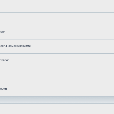
ого.
аботы, обмен мнениями.
тополе.
нность