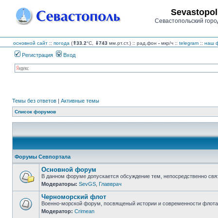
Sevastopol
Севастопольский горо
основной сайт
::
погода
(
⇑33.2
°C,
⇓743
мм.рт.ст.) :: рад.фон
-
мкр/ч
::
telegram
::
наш ф
Регистрация
Вход
Темы без ответов
|
Активные темы
Список форумов
Форумы Севпортала
Основной форум
В данном форуме допускается обсуждение тем, непосредственно свя
Модераторы:
SevGS
,
Главврач
Нет
непрочитанных
Черноморский флот
сообщений
Военно-морской форум, посвященый истории и современности флота,
Модератор:
Crimean
Нет