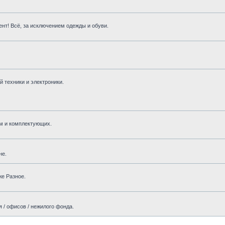
нт! Всё, за исключением одежды и обуви.
 техники и электроники.
м и комплектующих.
не.
же Разное.
 / офисов / нежилого фонда.