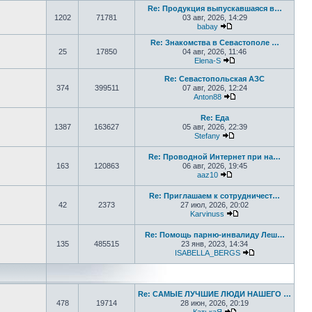
Re: Продукция выпускавшаяся в…
1202
71781
03 авг, 2026, 14:29
babay
Перейти к последнем
Re: Знакомства в Севастополе …
25
17850
04 авг, 2026, 11:46
Elena-S
Перейти к последне
Re: Севастопольская АЗС
374
399511
07 авг, 2026, 12:24
Anton88
Перейти к последне
Re: Еда
1387
163627
05 авг, 2026, 22:39
Stefany
Перейти к последне
Re: Проводной Интернет при на…
163
120863
06 авг, 2026, 19:45
aaz10
Перейти к последнем
Re: Приглашаем к сотрудничест…
42
2373
27 июл, 2026, 20:02
Karvinuss
Перейти к последн
Re: Помощь парню-инвалиду Леш…
135
485515
23 янв, 2023, 14:34
ISABELLA_BERGS
Перейти к пос
Re: САМЫЕ ЛУЧШИЕ ЛЮДИ НАШЕГО …
478
19714
28 июн, 2026, 20:19