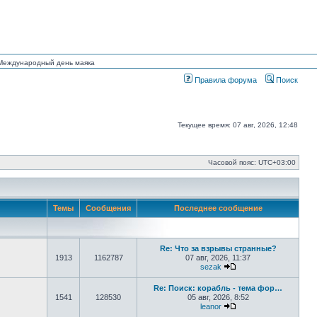
н Международный день маяка
Правила форума
Поиск
Текущее время: 07 авг, 2026, 12:48
Часовой пояс:
UTC+03:00
Темы
Сообщения
Последнее сообщение
Re: Что за взрывы странные?
1913
1162787
07 авг, 2026, 11:37
sezak
Перейти к последнем
Re: Поиск: корабль - тема фор…
1541
128530
05 авг, 2026, 8:52
leanor
Перейти к последнем