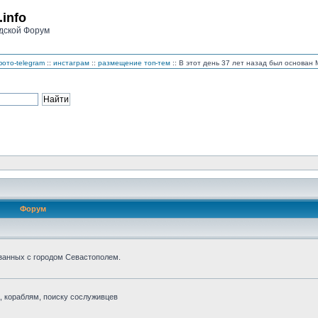
.info
дской Форум
ото-telegram
::
инстаграм
::
размещение топ-тем
:: В этот день 37 лет назад был основа
Форум
занных с городом Севастополем.
 кораблям, поиску сослуживцев