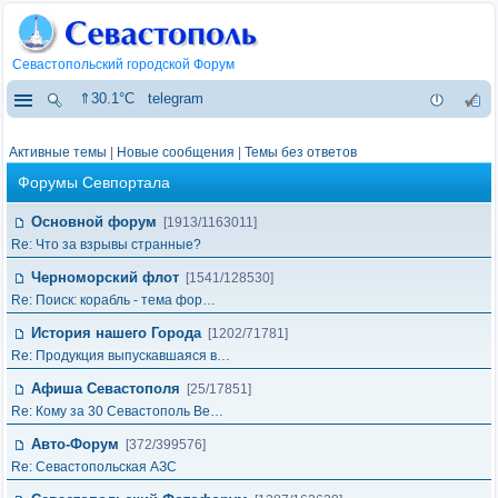
Севастопольский городской Форум
⇑30.1°C
telegram
Активные темы
|
Новые сообщения
|
Темы без ответов
Форумы Севпортала
Основной форум
[1913/1163011]
Re: Что за взрывы странные?
Черноморский флот
[1541/128530]
Re: Поиск: корабль - тема фор…
История нашего Города
[1202/71781]
Re: Продукция выпускавшаяся в…
Афиша Севастополя
[25/17851]
Re: Кому за 30 Севастополь Ве…
Авто-Форум
[372/399576]
Re: Севастопольская АЗС