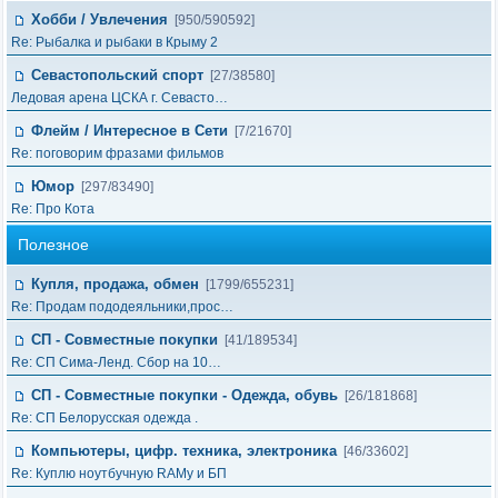
Хобби / Увлечения
[950/590592]
Re: Рыбалка и рыбаки в Крыму 2
Севастопольский спорт
[27/38580]
Ледовая арена ЦСКА г. Севасто…
Флейм / Интересное в Cети
[7/21670]
Re: поговорим фразами фильмов
Юмор
[297/83490]
Re: Про Кота
Полезное
Купля, продажа, обмен
[1799/655231]
Re: Продам пододеяльники,прос…
СП - Совместные покупки
[41/189534]
Re: СП Сима-Ленд. Сбор на 10…
СП - Совместные покупки - Одежда, обувь
[26/181868]
Re: СП Белорусская одежда .
Компьютеры, цифр. техника, электроника
[46/33602]
Re: Куплю ноутбучную RAMу и БП