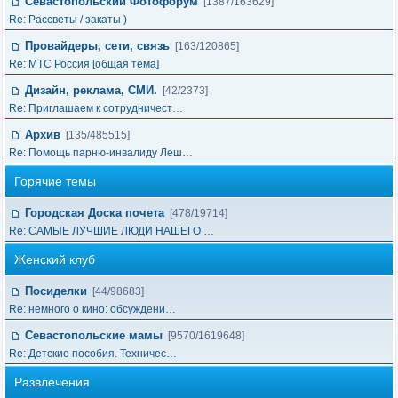
Севастопольский Фотофорум
[1387/163629]
Re: Рассветы / закаты )
Провайдеры, сети, связь
[163/120865]
Re: МТС Россия [общая тема]
Дизайн, реклама, СМИ.
[42/2373]
Re: Приглашаем к сотрудничест…
Архив
[135/485515]
Re: Помощь парню-инвалиду Леш…
Горячие темы
Городская Доска почета
[478/19714]
Re: САМЫЕ ЛУЧШИЕ ЛЮДИ НАШЕГО …
Женский клуб
Посиделки
[44/98683]
Re: немного о кино: обсуждени…
Севастопольские мамы
[9570/1619648]
Re: Детские пособия. Техничес…
Развлечения