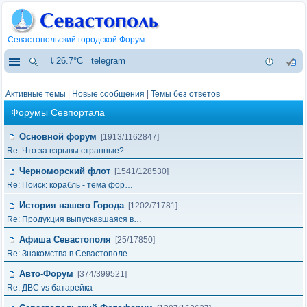
Севастопольский городской Форум
⇓26.7°C
telegram
Активные темы
|
Новые сообщения
|
Темы без ответов
Форумы Севпортала
Основной форум
[1913/1162847]
Re: Что за взрывы странные?
Черноморский флот
[1541/128530]
Re: Поиск: корабль - тема фор…
История нашего Города
[1202/71781]
Re: Продукция выпускавшаяся в…
Афиша Севастополя
[25/17850]
Re: Знакомства в Севастополе …
Авто-Форум
[374/399521]
Re: ДВС vs батарейка