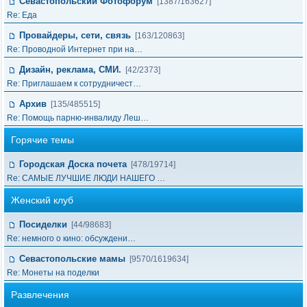
Севастопольский Фотофорум
[1387/163627]
Re: Еда
Провайдеры, сети, связь
[163/120863]
Re: Проводной Интернет при на…
Дизайн, реклама, СМИ.
[42/2373]
Re: Приглашаем к сотрудничест…
Архив
[135/485515]
Re: Помощь парню-инвалиду Леш…
Горячие темы
Городская Доска почета
[478/19714]
Re: САМЫЕ ЛУЧШИЕ ЛЮДИ НАШЕГО …
Женский клуб
Посиделки
[44/98683]
Re: немного о кино: обсуждени…
Севастопольские мамы
[9570/1619634]
Re: Монеты на поделки
Развлечения