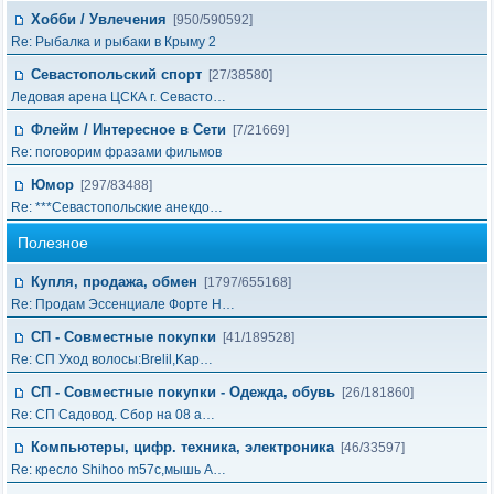
Хобби / Увлечения
[950/590592]
Re: Рыбалка и рыбаки в Крыму 2
Севастопольский спорт
[27/38580]
Ледовая арена ЦСКА г. Севасто…
Флейм / Интересное в Cети
[7/21669]
Re: поговорим фразами фильмов
Юмор
[297/83488]
Re: ***Севастопольские анекдо…
Полезное
Купля, продажа, обмен
[1797/655168]
Re: Продам Эссенциале Форте Н…
СП - Совместные покупки
[41/189528]
Re: СП Уход волосы:Brelil,Kap…
СП - Совместные покупки - Одежда, обувь
[26/181860]
Re: СП Садовод. Сбор на 08 а…
Компьютеры, цифр. техника, электроника
[46/33597]
Re: кресло Shihoo m57c,мышь A…