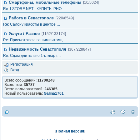
Смартфоны, мобильные телефоны
[10/5024]
Re: I-STORE.NET - КУПИТЬ IPHO…
Работа в Севастополе
[220/6549]
Re: Салону красоты в центре …
Услуги / Разное
[1152/133174]
Re: Присмотрю за вашим питомц…
Недвижимость Севастополя
[367/228847]
Re: Сдам длительно 1-к. кварт…
Регистрация
Вход
Всего сообщений:
11700248
Всего тем:
35787
Всего пользователей:
246385
Новый пользователь:
Galina1701
[
Полная версия
]