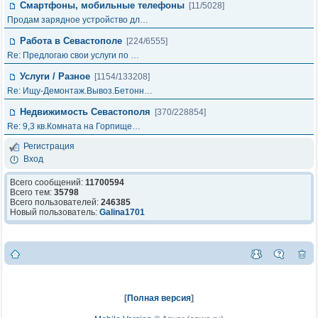
Смартфоны, мобильные телефоны
[11/5028]
Продам зарядное устройство дл…
Работа в Севастополе
[224/6555]
Re: Предлогаю свои услуги по …
Услуги / Разное
[1154/133208]
Re: Ищу-Демонтаж.Вывоз.Бетонн…
Недвижимость Севастополя
[370/228854]
Re: 9,3 кв.Комната на Горпище…
Регистрация
Вход
Всего сообщений:
11700594
Всего тем:
35798
Всего пользователей:
246385
Новый пользователь:
Galina1701
[
Полная версия
]