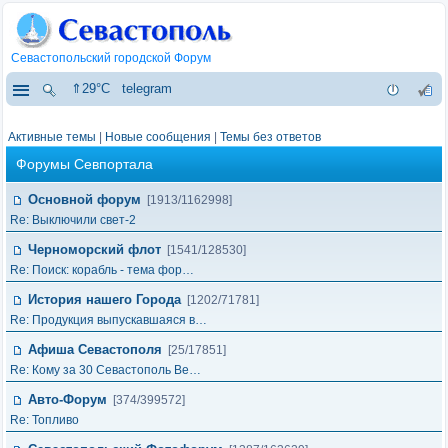
Севастопольский городской Форум
⇑29°C
telegram
Активные темы
|
Новые сообщения
|
Темы без ответов
Форумы Севпортала
Основной форум
[1913/1162998]
Re: Выключили свет-2
Черноморский флот
[1541/128530]
Re: Поиск: корабль - тема фор…
История нашего Города
[1202/71781]
Re: Продукция выпускавшаяся в…
Афиша Севастополя
[25/17851]
Re: Кому за 30 Севастополь Ве…
Авто-Форум
[374/399572]
Re: Топливо