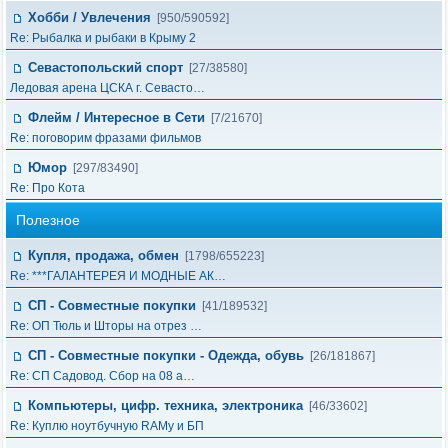
Хобби / Увлечения
[950/590592]
Re: Рыбалка и рыбаки в Крыму 2
Севастопольский спорт
[27/38580]
Ледовая арена ЦСКА г. Севасто…
Флейм / Интересное в Cети
[7/21670]
Re: поговорим фразами фильмов
Юмор
[297/83490]
Re: Про Кота
Полезное
Купля, продажа, обмен
[1798/655223]
Re: ***ГАЛАНТЕРЕЯ И МОДНЫЕ АК…
СП - Совместные покупки
[41/189532]
Re: ОП Тюль и Шторы на отрез …
СП - Совместные покупки - Одежда, обувь
[26/181867]
Re: СП Садовод. Сбор на 08 а…
Компьютеры, цифр. техника, электроника
[46/33602]
Re: Куплю ноутбучную RAMу и БП