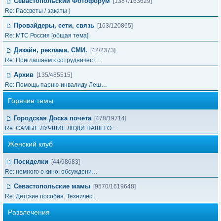
Севастопольский Фотофорум
[1387/163629]
Re: Рассветы / закаты )
Провайдеры, сети, связь
[163/120865]
Re: МТС Россия [общая тема]
Дизайн, реклама, СМИ.
[42/2373]
Re: Приглашаем к сотрудничест…
Архив
[135/485515]
Re: Помощь парню-инвалиду Леш…
Горячие темы
Городская Доска почета
[478/19714]
Re: САМЫЕ ЛУЧШИЕ ЛЮДИ НАШЕГО …
Женский клуб
Посиделки
[44/98683]
Re: немного о кино: обсуждени…
Севастопольские мамы
[9570/1619648]
Re: Детские пособия. Техничес…
Развлечения