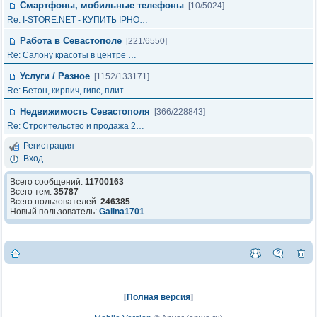
Смартфоны, мобильные телефоны
[10/5024]
Re: I-STORE.NET - КУПИТЬ IPHO…
Работа в Севастополе
[221/6550]
Re: Салону красоты в центре …
Услуги / Разное
[1152/133171]
Re: Бетон, кирпич, гипс, плит…
Недвижимость Севастополя
[366/228843]
Re: Строительство и продажа 2…
Регистрация
Вход
Всего сообщений:
11700163
Всего тем:
35787
Всего пользователей:
246385
Новый пользователь:
Galina1701
[
Полная версия
]