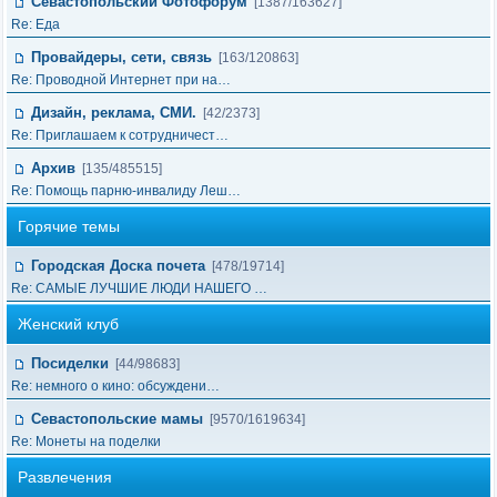
Севастопольский Фотофорум
[1387/163627]
Re: Еда
Провайдеры, сети, связь
[163/120863]
Re: Проводной Интернет при на…
Дизайн, реклама, СМИ.
[42/2373]
Re: Приглашаем к сотрудничест…
Архив
[135/485515]
Re: Помощь парню-инвалиду Леш…
Горячие темы
Городская Доска почета
[478/19714]
Re: САМЫЕ ЛУЧШИЕ ЛЮДИ НАШЕГО …
Женский клуб
Посиделки
[44/98683]
Re: немного о кино: обсуждени…
Севастопольские мамы
[9570/1619634]
Re: Монеты на поделки
Развлечения