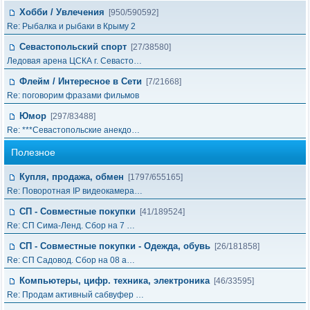
Хобби / Увлечения
[950/590592]
Re: Рыбалка и рыбаки в Крыму 2
Севастопольский спорт
[27/38580]
Ледовая арена ЦСКА г. Севасто…
Флейм / Интересное в Cети
[7/21668]
Re: поговорим фразами фильмов
Юмор
[297/83488]
Re: ***Севастопольские анекдо…
Полезное
Купля, продажа, обмен
[1797/655165]
Re: Поворотная IP видеокамера…
СП - Совместные покупки
[41/189524]
Re: СП Сима-Ленд. Сбор на 7 …
СП - Совместные покупки - Одежда, обувь
[26/181858]
Re: СП Садовод. Сбор на 08 а…
Компьютеры, цифр. техника, электроника
[46/33595]
Re: Продам активный сабвуфер …