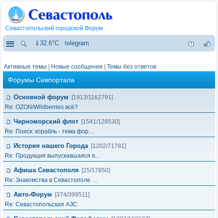
Севастопольский городской Форум
⇓32.6°C
telegram
Активные темы
|
Новые сообщения
|
Темы без ответов
Форумы Севпортала
Основной форум
[1913/1162791]
Re: OZON/Wildberries всё?
Черноморский флот
[1541/128530]
Re: Поиск: корабль - тема фор…
История нашего Города
[1202/71781]
Re: Продукция выпускавшаяся в…
Афиша Севастополя
[25/17850]
Re: Знакомства в Севастополе …
Авто-Форум
[374/399511]
Re: Севастопольская АЗС