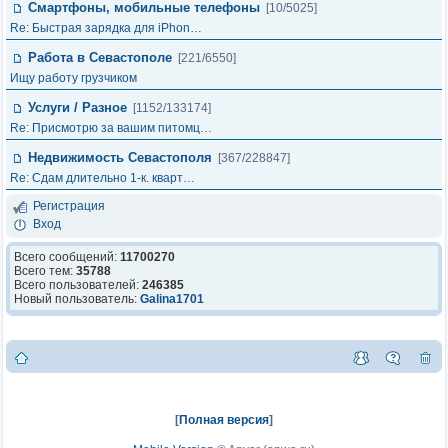
Смартфоны, мобильные телефоны
[10/5025]
Re: Быстрая зарядка для iPhon…
Работа в Севастополе
[221/6550]
Ищу работу грузчиком
Услуги / Разное
[1152/133174]
Re: Присмотрю за вашим питомц…
Недвижимость Севастополя
[367/228847]
Re: Сдам длительно 1-к. кварт…
Регистрация
Вход
Всего сообщений:
11700270
Всего тем:
35788
Всего пользователей:
246385
Новый пользователь:
Galina1701
[
Полная версия
]