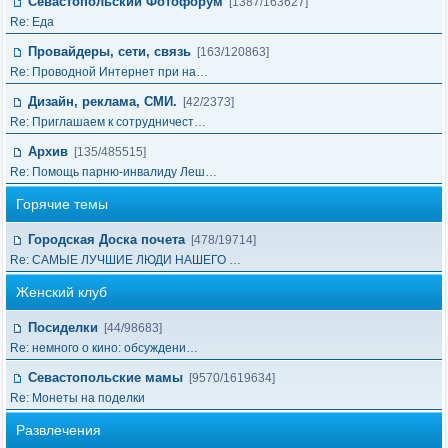
Севастопольский Фотофорум
[1387/163627]
Re: Еда
Провайдеры, сети, связь
[163/120863]
Re: Проводной Интернет при на…
Дизайн, реклама, СМИ.
[42/2373]
Re: Приглашаем к сотрудничест…
Архив
[135/485515]
Re: Помощь парню-инвалиду Леш…
Горячие темы
Городская Доска почета
[478/19714]
Re: САМЫЕ ЛУЧШИЕ ЛЮДИ НАШЕГО …
Женский клуб
Посиделки
[44/98683]
Re: немного о кино: обсуждени…
Севастопольские мамы
[9570/1619634]
Re: Монеты на поделки
Развлечения