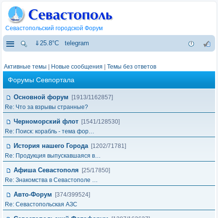
Севастопольский городской Форум
⇓25.8°C
telegram
Активные темы
|
Новые сообщения
|
Темы без ответов
Форумы Севпортала
Основной форум
[1913/1162857]
Re: Что за взрывы странные?
Черноморский флот
[1541/128530]
Re: Поиск: корабль - тема фор…
История нашего Города
[1202/71781]
Re: Продукция выпускавшаяся в…
Афиша Севастополя
[25/17850]
Re: Знакомства в Севастополе …
Авто-Форум
[374/399524]
Re: Севастопольская АЗС