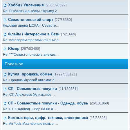
Хобби / Увлечения
[950/590592]
Re: Рыбалка и рыбаки в Крыму 2
Севастопольский спорт
[27/38580]
Ледовая арена ЦСКА г. Севасто…
Флейм / Интересное в Cети
[7/21669]
Re: поговорим фразами фильмов
Юмор
[297/83488]
Re: ***Севастопольские анекдо…
Полезное
Купля, продажа, обмен
[1797/655171]
Re: Продаю Игровой автомат с …
СП - Совместные покупки
[41/189531]
Re: СП Aliexpress (Алиэкспре…
СП - Совместные покупки - Одежда, обувь
[26/181860]
Re: СП Садовод. Сбор на 08 а…
Компьютеры, цифр. техника, электроника
[46/33598]
Re: AirPods Max чёрные новые …