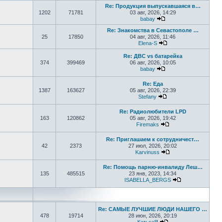
Re: Продукция выпускавшаяся в…
1202
71781
03 авг, 2026, 14:29
babay
Перейти к последнем
Re: Знакомства в Севастополе …
25
17850
04 авг, 2026, 11:46
Elena-S
Перейти к последне
Re: ДВС vs батарейка
374
399469
06 авг, 2026, 10:05
babay
Перейти к последнем
Re: Еда
1387
163627
05 авг, 2026, 22:39
Stefany
Перейти к последне
Re: Радиолюбители LPD
163
120862
05 авг, 2026, 19:42
Firemaks
Перейти к последн
Re: Приглашаем к сотрудничест…
42
2373
27 июл, 2026, 20:02
Karvinuss
Перейти к последн
Re: Помощь парню-инвалиду Леш…
135
485515
23 янв, 2023, 14:34
ISABELLA_BERGS
Перейти к пос
Re: САМЫЕ ЛУЧШИЕ ЛЮДИ НАШЕГО …
478
19714
28 июн, 2026, 20:19