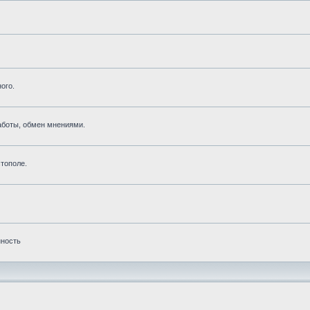
ого.
аботы, обмен мнениями.
тополе.
нность