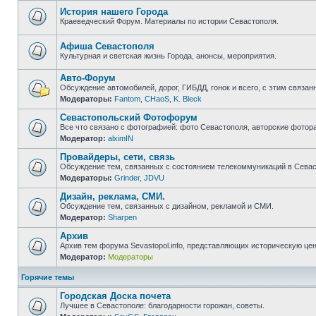
непрочитанных
сообщений
История нашего Города
Краеведческий Форум. Материалы по истории Севастополя.
Нет
непрочитанных
сообщений
Афиша Севастополя
Культурная и светская жизнь Города, анонсы, мероприятия.
Нет
непрочитанных
Авто-Форум
сообщений
Обсуждение автомобилей, дорог, ГИБДД, гонок и всего, с этим связанн
Модераторы:
Fantom
,
CHaoS
,
K. Bleck
Нет
непрочитанных
Севастопольский Фотофорум
сообщений
Все что связано с фотографией: фото Севастополя, авторские фотор
Модератор:
alximIN
Нет
непрочитанных
Провайдеры, сети, связь
сообщений
Обсуждение тем, связанных с состоянием телекоммуникаций в Севас
Модераторы:
Grinder
,
JDVU
Нет
непрочитанных
Дизайн, реклама, СМИ.
сообщений
Обсуждение тем, связанных с дизайном, рекламой и СМИ.
Модератор:
Sharpen
Нет
непрочитанных
Архив
сообщений
Архив тем форума Sevastopol.info, представляющих историческую це
Модератор:
Модераторы
Нет
непрочитанных
сообщений
Горячие темы
Городская Доска почета
Лучшее в Севастополе: благодарности горожан, советы.