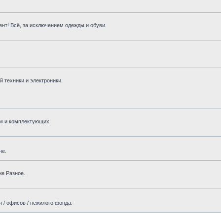
нт! Всё, за исключением одежды и обуви.
 техники и электроники.
м и комплектующих.
не.
же Разное.
 / офисов / нежилого фонда.