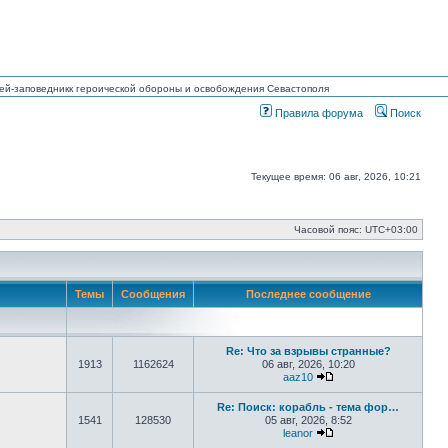
узей-заповедникк героической обороны и освобождения Севастополя
Правила форума
Поиск
Текущее время: 06 авг, 2026, 10:21
Часовой пояс:
UTC+03:00
Темы
Сообщения
Последнее сообщение
Re: Что за взрывы странные?
1913
1162624
06 авг, 2026, 10:20
aaz10
Перейти к последнем
Re: Поиск: корабль - тема фор…
1541
128530
05 авг, 2026, 8:52
leanor
Перейти к последнем