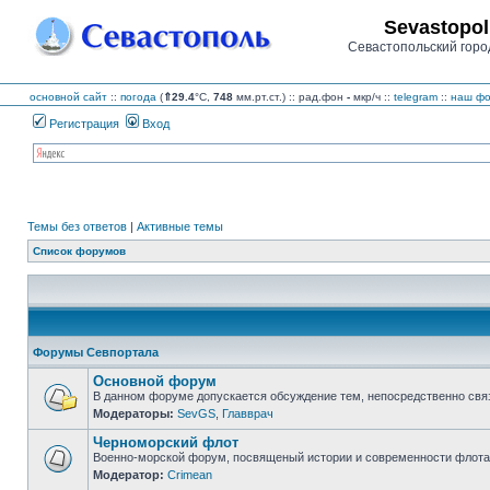
Sevastopol
Севастопольский горо
основной сайт
::
погода
(
⇑29.4
°C,
748
мм.рт.ст.) :: рад.фон
-
мкр/ч
::
telegram
::
наш фо
Регистрация
Вход
Темы без ответов
|
Активные темы
Список форумов
Форумы Севпортала
Основной форум
В данном форуме допускается обсуждение тем, непосредственно свя
Модераторы:
SevGS
,
Главврач
Нет
непрочитанных
Черноморский флот
сообщений
Военно-морской форум, посвященый истории и современности флота,
Модератор:
Crimean
Нет