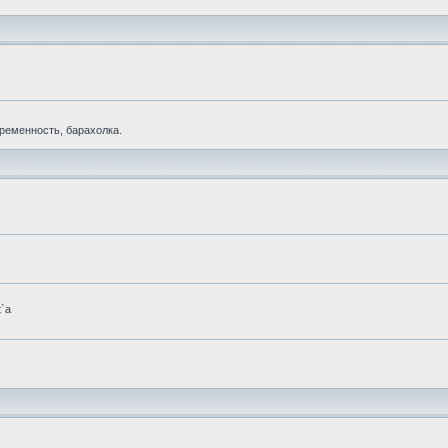
еременность, барахолка.
t`а