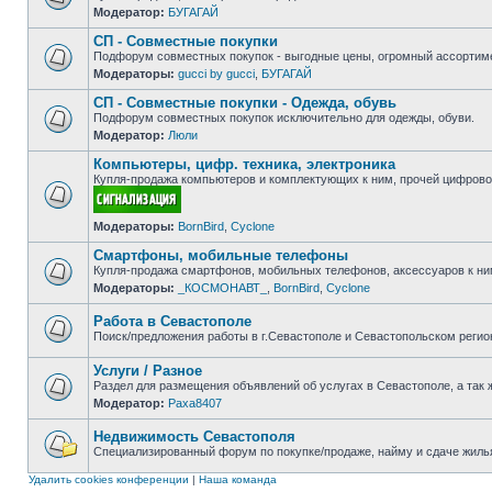
Модератор:
БУГАГАЙ
Нет
непрочитанных
СП - Совместные покупки
сообщений
Подфорум совместных покупок - выгодные цены, огромный ассортиме
Модераторы:
gucci by gucci
,
БУГАГАЙ
Нет
непрочитанных
СП - Совместные покупки - Одежда, обувь
сообщений
Подфорум совместных покупок исключительно для одежды, обуви.
Модератор:
Люли
Нет
непрочитанных
Компьютеры, цифр. техника, электроника
сообщений
Купля-продажа компьютеров и комплектующих к ним, прочей цифровой
Нет
Модераторы:
BornBird
,
Cyclone
непрочитанных
сообщений
Смартфоны, мобильные телефоны
Купля-продажа смартфонов, мобильных телефонов, аксессуаров к ни
Модераторы:
_КОСМОНАВТ_
,
BornBird
,
Cyclone
Нет
непрочитанных
сообщений
Работа в Севастополе
Поиск/предложения работы в г.Севастополе и Севастопольском регио
Нет
непрочитанных
Услуги / Разное
сообщений
Раздел для размещения объявлений об услугах в Севастополе, а так 
Модератор:
Paxa8407
Нет
непрочитанных
сообщений
Недвижимость Севастополя
Специализированный форум по покупке/продаже, найму и сдаче жилья
Нет
непрочитанных
Удалить cookies конференции
|
Наша команда
сообщений