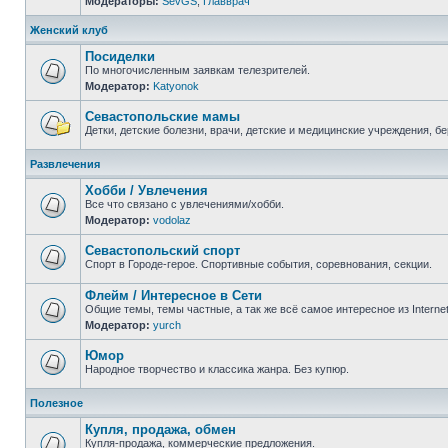
Модераторы:
SevGS
,
Главврач
Нет
непрочитанных
сообщений
Женский клуб
Посиделки
По многочисленным заявкам телезрителей.
Модератор:
Katyonok
Нет
непрочитанных
сообщений
Севастопольские мамы
Детки, детские болезни, врачи, детские и медицинские учреждения, б
Нет
непрочитанных
Развлечения
сообщений
Хобби / Увлечения
Все что связано с увлечениями/хобби.
Модератор:
vodolaz
Нет
непрочитанных
сообщений
Севастопольский спорт
Спорт в Городе-герое. Спортивные события, соревнования, секции.
Нет
непрочитанных
Флейм / Интересное в Cети
сообщений
Общие темы, темы частные, а так же всё самое интересное из Interne
Модератор:
yurch
Нет
непрочитанных
сообщений
Юмор
Народное творчество и классика жанра. Без купюр.
Нет
непрочитанных
Полезное
сообщений
Купля, продажа, обмен
Купля-продажа, коммерческие предложения.