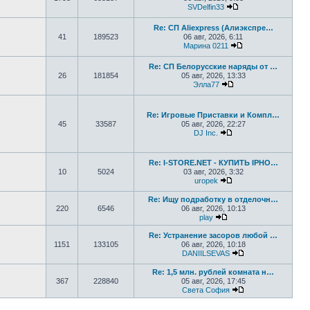
SVDelfin33
Перейти к последн
Re: СП Aliexpress (Алиэкспре…
41
189523
06 авг, 2026, 6:11
Марина 0211
Перейти к послед
Re: СП Белорусские наряды от …
26
181854
05 авг, 2026, 13:33
Элла77
Перейти к последне
Re: Игровые Приставки и Компл…
45
33587
05 авг, 2026, 22:27
DJ Inc.
Перейти к последне
Re: I-STORE.NET - КУПИТЬ IPHO…
10
5024
03 авг, 2026, 3:32
uropek
Перейти к последне
Re: Ищу подработку в отделочн…
220
6546
06 авг, 2026, 10:13
play
Перейти к последнему
Re: Устранение засоров любой …
1151
133105
06 авг, 2026, 10:18
DANIILSEVAS
Перейти к послед
Re: 1,5 млн. рублей комната н…
367
228840
05 авг, 2026, 17:45
Света София
Перейти к послед