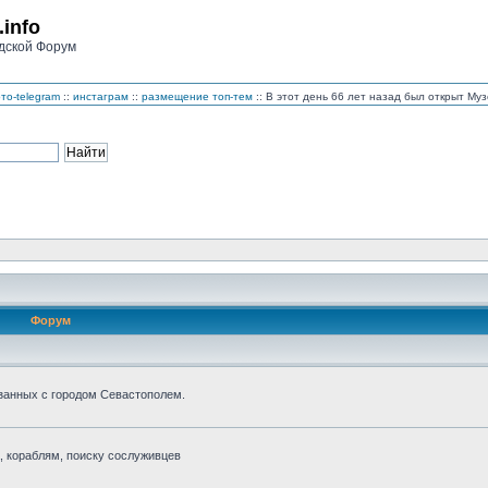
.info
дской Форум
то-telegram
::
инстаграм
::
размещение топ-тем
:: В этот день 66 лет назад был открыт М
Форум
занных с городом Севастополем.
 кораблям, поиску сослуживцев