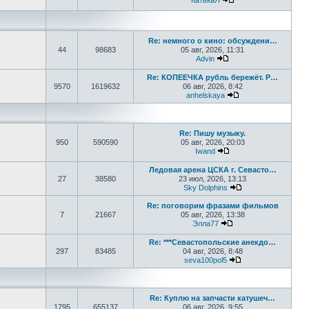
КатькаЯ
Перейти к последне
Re: немного о кино: обсуждени…
44
98683
05 авг, 2026, 11:31
Advin
Перейти к последнем
Re: КОПЕЕЧКА рубль бережёт. Р…
9570
1619632
06 авг, 2026, 8:42
anhelskaya
Перейти к последн
Re: Пишу музыку.
950
590590
05 авг, 2026, 20:03
Iwand
Перейти к последнем
Ледовая арена ЦСКА г. Севасто…
27
38580
23 июл, 2026, 13:13
Sky Dolphins
Перейти к послед
Re: поговорим фразами фильмов
7
21667
05 авг, 2026, 13:38
Элла77
Перейти к последне
Re: ***Севастопольские анекдо…
297
83485
04 авг, 2026, 8:48
seva100pol5
Перейти к послед
Re: Куплю на запчасти катушеч…
1795
655137
06 авг, 2026, 9:55