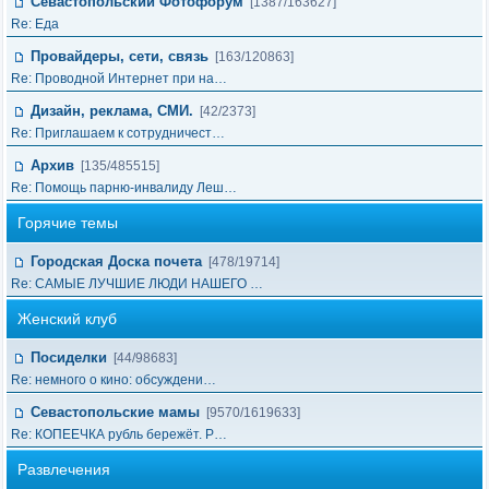
Севастопольский Фотофорум
[1387/163627]
Re: Еда
Провайдеры, сети, связь
[163/120863]
Re: Проводной Интернет при на…
Дизайн, реклама, СМИ.
[42/2373]
Re: Приглашаем к сотрудничест…
Архив
[135/485515]
Re: Помощь парню-инвалиду Леш…
Горячие темы
Городская Доска почета
[478/19714]
Re: САМЫЕ ЛУЧШИЕ ЛЮДИ НАШЕГО …
Женский клуб
Посиделки
[44/98683]
Re: немного о кино: обсуждени…
Севастопольские мамы
[9570/1619633]
Re: КОПЕЕЧКА рубль бережёт. Р…
Развлечения