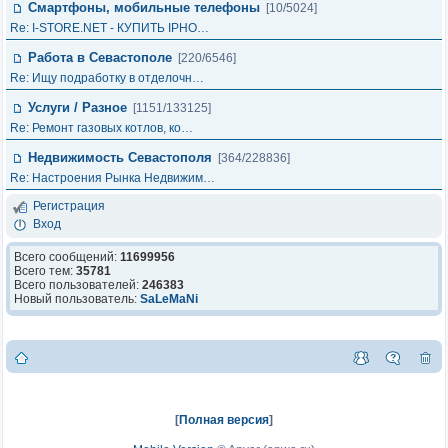
Смартфоны, мобильные телефоны
[10/5024]
Re: I-STORE.NET - КУПИТЬ IPHO…
Работа в Севастополе
[220/6546]
Re: Ищу подработку в отделочн…
Услуги / Разное
[1151/133125]
Re: Ремонт газовых котлов, ко…
Недвижимость Севастополя
[364/228836]
Re: Настроения Рынка Недвижим…
Регистрация
Вход
Всего сообщений:
11699956
Всего тем:
35781
Всего пользователей:
246383
Новый пользователь:
SaLeMaNi
[
Полная версия
]