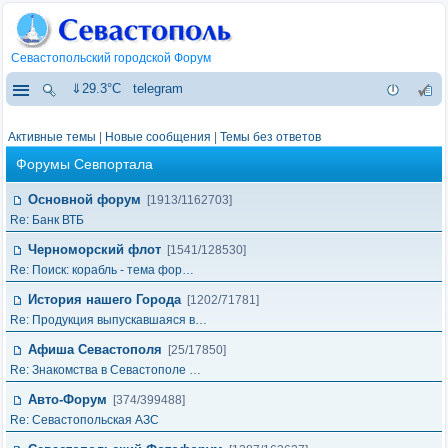
Севастопольский городской Форум
⇓29.3°C
telegram
Активные темы
|
Новые сообщения
|
Темы без ответов
Форумы Севпортала
Основной форум
[1913/1162703]
Re: Банк ВТБ
Черноморский флот
[1541/128530]
Re: Поиск: корабль - тема фор…
История нашего Города
[1202/71781]
Re: Продукция выпускавшаяся в…
Афиша Севастополя
[25/17850]
Re: Знакомства в Севастополе …
Авто-Форум
[374/399488]
Re: Севастопольская АЗС