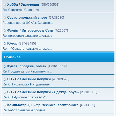
Хобби / Увлечения
[950/590591]
Re: Структура Сознания
Севастопольский спорт
[27/38580]
Ледовая арена ЦСКА г. Севасто…
Флейм / Интересное в Cети
[7/21667]
Re: поговорим фразами фильмов
Юмор
[297/83485]
Re: ***Севастопольские анекдо…
Полезное
Купля, продажа, обмен
[1796/655144]
Re: Продам детский комплект п…
СП - Совместные покупки
[41/189520]
Re: СП -Крымская Натуральная …
СП - Совместные покупки - Одежда, обувь
[26/181856]
Re: СП Чумовые платья Ally*Sf…
Компьютеры, цифр. техника, электроника
[45/33589]
Re: Робот пылесосы продам