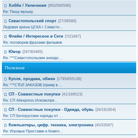
Хобби / Увлечения
[950/590590]
Re: Пишу музыку.
Севастопольский спорт
[27/38580]
Ледовая арена ЦСКА г. Севасто…
Флейм / Интересное в Cети
[7/21667]
Re: поговорим фразами фильмов
Юмор
[297/83485]
Re: ***Севастопольские анекдо…
Полезное
Купля, продажа, обмен
[1795/655136]
Re: ***СТОЛ ЗАКАЗОВ (приму в …
СП - Совместные покупки
[41/189523]
Re: СП Aliexpress (Алиэкспре…
СП - Совместные покупки - Одежда, обувь
[26/181854]
Re: СП Белорусские наряды от …
Компьютеры, цифр. техника, электроника
[45/33587]
Re: Игровые Приставки и Компл…