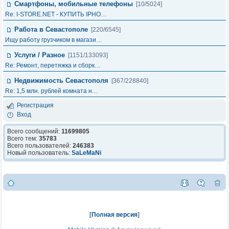
Смартфоны, мобильные телефоны
[10/5024]
Re: I-STORE.NET - КУПИТЬ IPHO…
Работа в Севастополе
[220/6545]
Ищу работу грузчиком в магази…
Услуги / Разное
[1151/133093]
Re: Ремонт, перетяжка и сборк…
Недвижимость Севастополя
[367/228840]
Re: 1,5 млн. рублей комната н…
Регистрация
Вход
Всего сообщений:
11699805
Всего тем:
35783
Всего пользователей:
246383
Новый пользователь:
SaLeMaNi
[
Полная версия
]