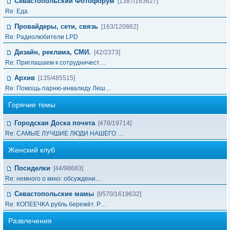
Севастопольский Фотофорум
[1387/163627]
Re: Еда
Провайдеры, сети, связь
[163/120862]
Re: Радиолюбители LPD
Дизайн, реклама, СМИ.
[42/2373]
Re: Приглашаем к сотрудничест…
Архив
[135/485515]
Re: Помощь парню-инвалиду Леш…
Горячие темы
Городская Доска почета
[478/19714]
Re: САМЫЕ ЛУЧШИЕ ЛЮДИ НАШЕГО …
Женский клуб
Посиделки
[44/98683]
Re: немного о кино: обсуждени…
Севастопольские мамы
[9570/1619632]
Re: КОПЕЕЧКА рубль бережёт. Р…
Развлечения