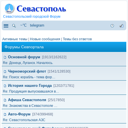
Севастопольский городской Форум
~°C
telegram
Активные темы
|
Новые сообщения
|
Темы без ответов
Форумы Севпортала
Основной форум
[1913/1162622]
Re: Донецк, Луганск. Началось.
Черноморский флот
[1541/128530]
Re: Поиск: корабль - тема фор…
История нашего Города
[1202/71781]
Re: Продукция выпускавшаяся в…
Афиша Севастополя
[25/17850]
Re: Знакомства в Севастополе …
Авто-Форум
[374/399468]
Re: Севастопольская АЗС