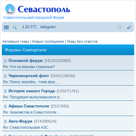
Севастопольский городской Форум
⇓24.5°C
telegram
Активные темы
|
Новые сообщения
|
Темы без ответов
Форумы Севпортала
Основной форум
[1913/1162860]
Re: Что за взрывы странные?
Черноморский флот
[1541/128530]
Re: Поиск: корабль - тема фор…
История нашего Города
[1202/71781]
Re: Продукция выпускавшаяся в…
Афиша Севастополя
[25/17850]
Re: Знакомства в Севастополе …
Авто-Форум
[374/399524]
Re: Севастопольская АЗС