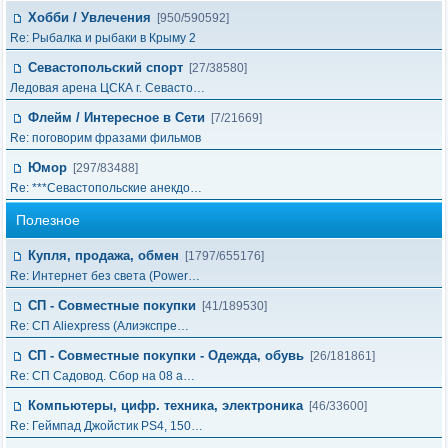
Хобби / Увлечения
[950/590592]
Re: Рыбалка и рыбаки в Крыму 2
Севастопольский спорт
[27/38580]
Ледовая арена ЦСКА г. Севасто…
Флейм / Интересное в Cети
[7/21669]
Re: поговорим фразами фильмов
Юмор
[297/83488]
Re: ***Севастопольские анекдо…
Полезное
Купля, продажа, обмен
[1797/655176]
Re: Интернет без света (Power…
СП - Совместные покупки
[41/189530]
Re: СП Aliexpress (Алиэкспре…
СП - Совместные покупки - Одежда, обувь
[26/181861]
Re: СП Садовод. Сбор на 08 а…
Компьютеры, цифр. техника, электроника
[46/33600]
Re: Геймпад Джoйcтик PS4, 150…