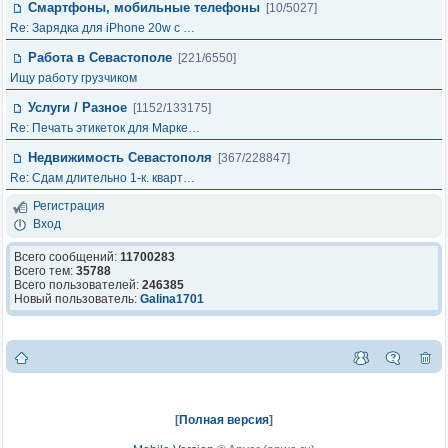
Смартфоны, мобильные телефоны
[10/5027]
Re: Зарядка для iPhone 20w с …
Работа в Севастополе
[221/6550]
Ищу работу грузчиком
Услуги / Разное
[1152/133175]
Re: Печать этикеток для Марке…
Недвижимость Севастополя
[367/228847]
Re: Сдам длительно 1-к. кварт…
Регистрация
Вход
Всего сообщений:
11700283
Всего тем:
35788
Всего пользователей:
246385
Новый пользователь:
Galina1701
[
Полная версия
]