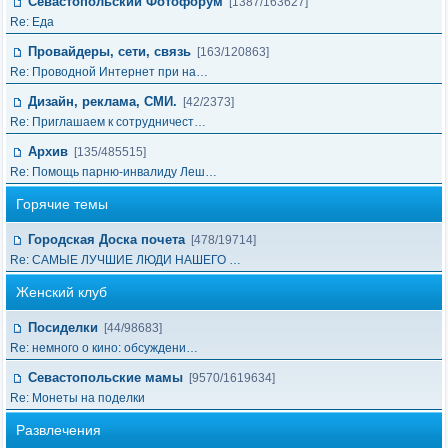
Севастопольский Фотофорум
[1387/163627]
Re: Еда
Провайдеры, сети, связь
[163/120863]
Re: Проводной Интернет при на…
Дизайн, реклама, СМИ.
[42/2373]
Re: Приглашаем к сотрудничест…
Архив
[135/485515]
Re: Помощь парню-инвалиду Леш…
Горячие темы
Городская Доска почета
[478/19714]
Re: САМЫЕ ЛУЧШИЕ ЛЮДИ НАШЕГО …
Женский клуб
Посиделки
[44/98683]
Re: немного о кино: обсуждени…
Севастопольские мамы
[9570/1619634]
Re: Монеты на поделки
Развлечения