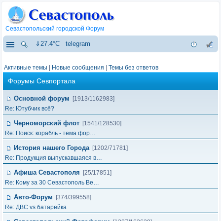
Севастопольский городской Форум
⇓27.4°C
telegram
Активные темы
|
Новые сообщения
|
Темы без ответов
Форумы Севпортала
Основной форум
[1913/1162983]
Re: Ютубчик всё?
Черноморский флот
[1541/128530]
Re: Поиск: корабль - тема фор…
История нашего Города
[1202/71781]
Re: Продукция выпускавшаяся в…
Афиша Севастополя
[25/17851]
Re: Кому за 30 Севастополь Ве…
Авто-Форум
[374/399558]
Re: ДВС vs батарейка