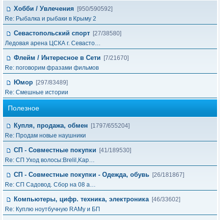
Хобби / Увлечения
[950/590592]
Re: Рыбалка и рыбаки в Крыму 2
Севастопольский спорт
[27/38580]
Ледовая арена ЦСКА г. Севасто…
Флейм / Интересное в Cети
[7/21670]
Re: поговорим фразами фильмов
Юмор
[297/83489]
Re: Смешные истории
Полезное
Купля, продажа, обмен
[1797/655204]
Re: Продам новые наушники
СП - Совместные покупки
[41/189530]
Re: СП Уход волосы:Brelil,Kap…
СП - Совместные покупки - Одежда, обувь
[26/181867]
Re: СП Садовод. Сбор на 08 а…
Компьютеры, цифр. техника, электроника
[46/33602]
Re: Куплю ноутбучную RAMу и БП