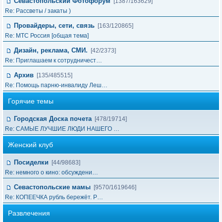
Севастопольский Фотофорум
[1387/163629]
Re: Рассветы / закаты )
Провайдеры, сети, связь
[163/120865]
Re: МТС Россия [общая тема]
Дизайн, реклама, СМИ.
[42/2373]
Re: Приглашаем к сотрудничест…
Архив
[135/485515]
Re: Помощь парню-инвалиду Леш…
Горячие темы
Городская Доска почета
[478/19714]
Re: САМЫЕ ЛУЧШИЕ ЛЮДИ НАШЕГО …
Женский клуб
Посиделки
[44/98683]
Re: немного о кино: обсуждени…
Севастопольские мамы
[9570/1619646]
Re: КОПЕЕЧКА рубль бережёт. Р…
Развлечения