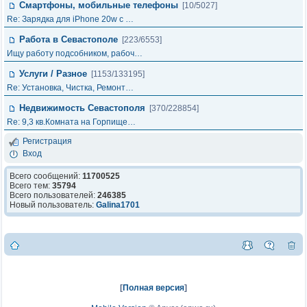
Смартфоны, мобильные телефоны
[10/5027]
Re: Зарядка для iPhone 20w с …
Работа в Севастополе
[223/6553]
Ищу работу подсобником, рабоч…
Услуги / Разное
[1153/133195]
Re: Установка, Чистка, Ремонт…
Недвижимость Севастополя
[370/228854]
Re: 9,3 кв.Комната на Горпище…
Регистрация
Вход
Всего сообщений:
11700525
Всего тем:
35794
Всего пользователей:
246385
Новый пользователь:
Galina1701
[
Полная версия
]