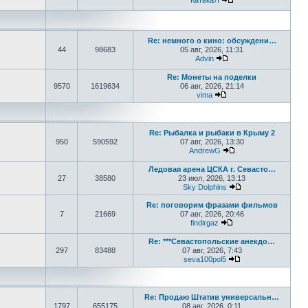
КатькаЯ
Перейти к последне
Re: немного о кино: обсуждени…
44
98683
05 авг, 2026, 11:31
Advin
Перейти к последнем
Re: Монеты на поделки
9570
1619634
06 авг, 2026, 21:14
vima
Перейти к последнем
Re: Рыбалка и рыбаки в Крыму 2
950
590592
07 авг, 2026, 13:30
AndrewG
Перейти к последн
Ледовая арена ЦСКА г. Севасто…
27
38580
23 июл, 2026, 13:13
Sky Dolphins
Перейти к послед
Re: поговорим фразами фильмов
7
21669
07 авг, 2026, 20:46
findirgaz
Перейти к последне
Re: ***Севастопольские анекдо…
297
83488
07 авг, 2026, 7:43
seva100pol5
Перейти к послед
Re: Продаю Штатив универсальн…
1797
655175
08 авг, 2026, 0:11