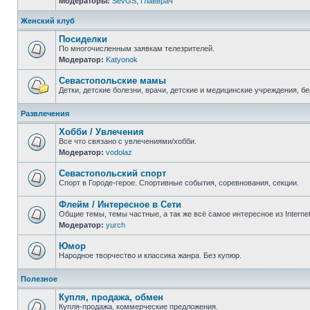
Модераторы:
SevGS
,
Главврач
Нет
непрочитанных
сообщений
Женский клуб
Посиделки
По многочисленным заявкам телезрителей.
Модератор:
Katyonok
Нет
непрочитанных
сообщений
Севастопольские мамы
Детки, детские болезни, врачи, детские и медицинские учреждения, б
Нет
непрочитанных
Развлечения
сообщений
Хобби / Увлечения
Все что связано с увлечениями/хобби.
Модератор:
vodolaz
Нет
непрочитанных
сообщений
Севастопольский спорт
Спорт в Городе-герое. Спортивные события, соревнования, секции.
Нет
непрочитанных
Флейм / Интересное в Cети
сообщений
Общие темы, темы частные, а так же всё самое интересное из Interne
Модератор:
yurch
Нет
непрочитанных
сообщений
Юмор
Народное творчество и классика жанра. Без купюр.
Нет
непрочитанных
Полезное
сообщений
Купля, продажа, обмен
Купля-продажа, коммерческие предложения.