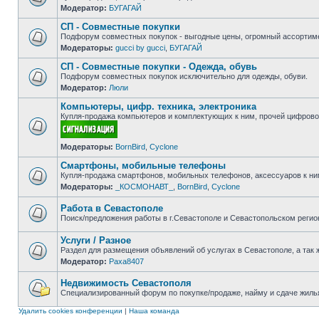
Модератор:
БУГАГАЙ
Нет
непрочитанных
СП - Совместные покупки
сообщений
Подфорум совместных покупок - выгодные цены, огромный ассортиме
Модераторы:
gucci by gucci
,
БУГАГАЙ
Нет
непрочитанных
СП - Совместные покупки - Одежда, обувь
сообщений
Подфорум совместных покупок исключительно для одежды, обуви.
Модератор:
Люли
Нет
непрочитанных
Компьютеры, цифр. техника, электроника
сообщений
Купля-продажа компьютеров и комплектующих к ним, прочей цифровой
Нет
Модераторы:
BornBird
,
Cyclone
непрочитанных
сообщений
Смартфоны, мобильные телефоны
Купля-продажа смартфонов, мобильных телефонов, аксессуаров к ни
Модераторы:
_КОСМОНАВТ_
,
BornBird
,
Cyclone
Нет
непрочитанных
сообщений
Работа в Севастополе
Поиск/предложения работы в г.Севастополе и Севастопольском регио
Нет
непрочитанных
Услуги / Разное
сообщений
Раздел для размещения объявлений об услугах в Севастополе, а так 
Модератор:
Paxa8407
Нет
непрочитанных
сообщений
Недвижимость Севастополя
Специализированный форум по покупке/продаже, найму и сдаче жилья
Нет
непрочитанных
Удалить cookies конференции
|
Наша команда
сообщений