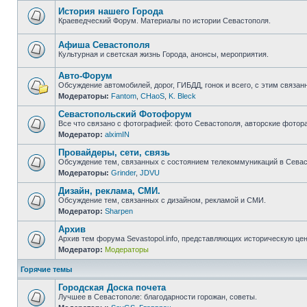
непрочитанных
сообщений
История нашего Города
Краеведческий Форум. Материалы по истории Севастополя.
Нет
непрочитанных
сообщений
Афиша Севастополя
Культурная и светская жизнь Города, анонсы, мероприятия.
Нет
непрочитанных
Авто-Форум
сообщений
Обсуждение автомобилей, дорог, ГИБДД, гонок и всего, с этим связанн
Модераторы:
Fantom
,
CHaoS
,
K. Bleck
Нет
непрочитанных
Севастопольский Фотофорум
сообщений
Все что связано с фотографией: фото Севастополя, авторские фотор
Модератор:
alximIN
Нет
непрочитанных
Провайдеры, сети, связь
сообщений
Обсуждение тем, связанных с состоянием телекоммуникаций в Севас
Модераторы:
Grinder
,
JDVU
Нет
непрочитанных
Дизайн, реклама, СМИ.
сообщений
Обсуждение тем, связанных с дизайном, рекламой и СМИ.
Модератор:
Sharpen
Нет
непрочитанных
Архив
сообщений
Архив тем форума Sevastopol.info, представляющих историческую це
Модератор:
Модераторы
Нет
непрочитанных
сообщений
Горячие темы
Городская Доска почета
Лучшее в Севастополе: благодарности горожан, советы.