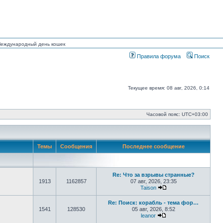
 Международный день кошек
Правила форума
Поиск
Текущее время: 08 авг, 2026, 0:14
Часовой пояс:
UTC+03:00
Темы
Сообщения
Последнее сообщение
Re: Что за взрывы странные?
1913
1162857
07 авг, 2026, 23:35
Taison
Перейти к последнем
Re: Поиск: корабль - тема фор…
1541
128530
05 авг, 2026, 8:52
leanor
Перейти к последнем