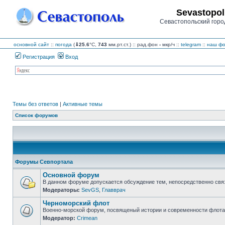
Sevastopol
Севастопольский горо
основной сайт
::
погода
(
⇓25.6
°C,
743
мм.рт.ст.) :: рад.фон
-
мкр/ч
::
telegram
::
наш фо
Регистрация
Вход
Темы без ответов
|
Активные темы
Список форумов
Форумы Севпортала
Основной форум
В данном форуме допускается обсуждение тем, непосредственно свя
Модераторы:
SevGS
,
Главврач
Нет
непрочитанных
Черноморский флот
сообщений
Военно-морской форум, посвященый истории и современности флота,
Модератор:
Crimean
Нет