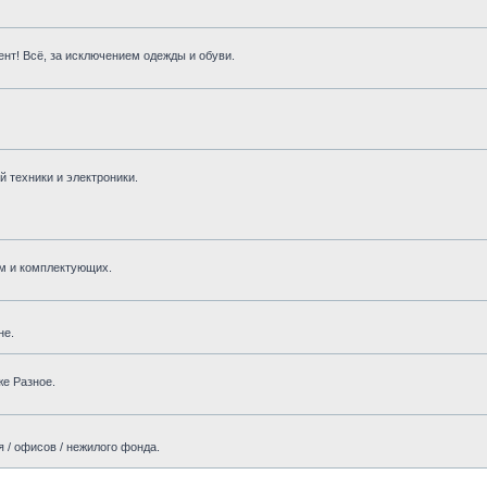
нт! Всё, за исключением одежды и обуви.
 техники и электроники.
м и комплектующих.
не.
же Разное.
 / офисов / нежилого фонда.