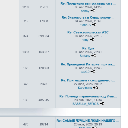
Re: Продукция выпускавшаяся в…
1202
71781
03 авг, 2026, 14:29
babay
Перейти к последнем
Re: Знакомства в Севастополе …
25
17850
04 авг, 2026, 11:46
Elena-S
Перейти к последне
Re: Севастопольская АЗС
374
399524
07 авг, 2026, 23:15
hotty
Перейти к последнем
Re: Еда
1387
163627
05 авг, 2026, 22:39
Stefany
Перейти к последне
Re: Проводной Интернет при на…
163
120863
06 авг, 2026, 19:45
aaz10
Перейти к последнем
Re: Приглашаем к сотрудничест…
42
2373
27 июл, 2026, 20:02
Karvinuss
Перейти к последн
Re: Помощь парню-инвалиду Леш…
135
485515
23 янв, 2023, 14:34
ISABELLA_BERGS
Перейти к пос
Re: САМЫЕ ЛУЧШИЕ ЛЮДИ НАШЕГО …
478
19714
28 июн, 2026, 20:19