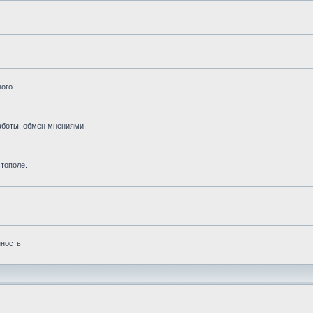
ого.
аботы, обмен мнениями.
тополе.
нность