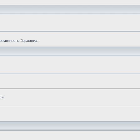
еременность, барахолка.
t`а