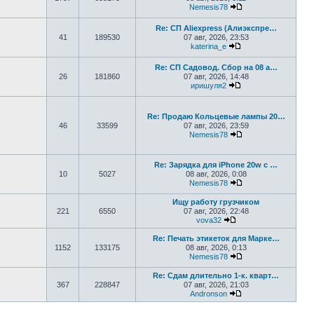
Nemesis78
Перейти к последн
Re: СП Aliexpress (Алиэкспре…
41
189530
07 авг, 2026, 23:53
katerina_e
Перейти к последн
Re: СП Садовод. Сбор на 08 а…
26
181860
07 авг, 2026, 14:48
иришуля2
Перейти к последн
Re: Продаю Кольцевые лампы 20…
46
33599
07 авг, 2026, 23:59
Nemesis78
Перейти к последн
Re: Зарядка для iPhone 20w с …
10
5027
08 авг, 2026, 0:08
Nemesis78
Перейти к последн
Ищу работу грузчиком
221
6550
07 авг, 2026, 22:48
vova32
Перейти к последне
Re: Печать этикеток для Марке…
1152
133175
08 авг, 2026, 0:13
Nemesis78
Перейти к последн
Re: Сдам длительно 1-к. кварт…
367
228847
07 авг, 2026, 21:03
Andronson
Перейти к последн