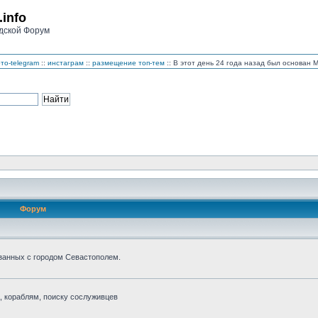
.info
дской Форум
то-telegram
::
инстаграм
::
размещение топ-тем
:: В этот день 24 года назад был основан
Форум
занных с городом Севастополем.
 кораблям, поиску сослуживцев