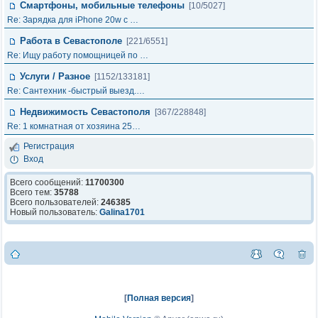
Смартфоны, мобильные телефоны
[10/5027]
Re: Зарядка для iPhone 20w с …
Работа в Севастополе
[221/6551]
Re: Ищу работу помощницей по …
Услуги / Разное
[1152/133181]
Re: Сантехник -быстрый выезд.…
Недвижимость Севастополя
[367/228848]
Re: 1 комнатная от хозяина 25…
Регистрация
Вход
Всего сообщений:
11700300
Всего тем:
35788
Всего пользователей:
246385
Новый пользователь:
Galina1701
[
Полная версия
]