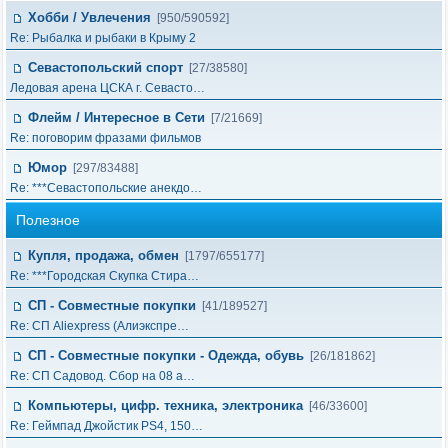
Хобби / Увлечения
[950/590592]
Re: Рыбалка и рыбаки в Крыму 2
Севастопольский спорт
[27/38580]
Ледовая арена ЦСКА г. Севасто…
Флейм / Интересное в Cети
[7/21669]
Re: поговорим фразами фильмов
Юмор
[297/83488]
Re: ***Севастопольские анекдо…
Полезное
Купля, продажа, обмен
[1797/655177]
Re: ***Городская Скупка Стира…
СП - Совместные покупки
[41/189527]
Re: СП Aliexpress (Алиэкспре…
СП - Совместные покупки - Одежда, обувь
[26/181862]
Re: СП Садовод. Сбор на 08 а…
Компьютеры, цифр. техника, электроника
[46/33600]
Re: Геймпад Джoйcтик PS4, 150…