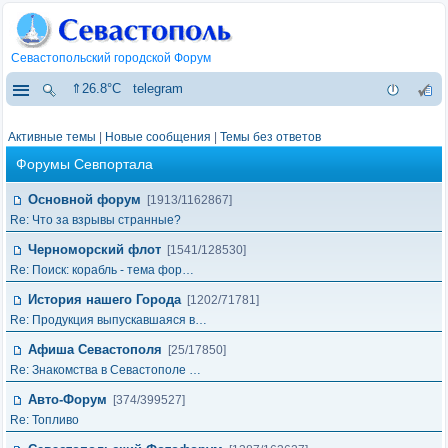
Севастопольский городской Форум
⇑26.8°C
telegram
Активные темы
|
Новые сообщения
|
Темы без ответов
Форумы Севпортала
Основной форум
[1913/1162867]
Re: Что за взрывы странные?
Черноморский флот
[1541/128530]
Re: Поиск: корабль - тема фор…
История нашего Города
[1202/71781]
Re: Продукция выпускавшаяся в…
Афиша Севастополя
[25/17850]
Re: Знакомства в Севастополе …
Авто-Форум
[374/399527]
Re: Топливо