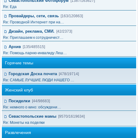
Севастопольский Фотофорум
[1387/163627]
Re: Еда
Провайдеры, сети, связь
[163/120863]
Re: Проводной Интернет при на…
Дизайн, реклама, СМИ.
[42/2373]
Re: Приглашаем к сотрудничест…
Архив
[135/485515]
Re: Помощь парню-инвалиду Леш…
Горячие темы
Городская Доска почета
[478/19714]
Re: САМЫЕ ЛУЧШИЕ ЛЮДИ НАШЕГО …
Женский клуб
Посиделки
[44/98683]
Re: немного о кино: обсуждени…
Севастопольские мамы
[9570/1619634]
Re: Монеты на поделки
Развлечения