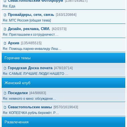
Севастопольский Фотофорум
[1387/163627]
Re: Еда
Провайдеры, сети, связь
[163/120864]
Re: МТС Россия [общая тема]
Дизайн, реклама, СМИ.
[42/2373]
Re: Приглашаем к сотрудничест…
Архив
[135/485515]
Re: Помощь парню-инвалиду Леш…
Горячие темы
Городская Доска почета
[478/19714]
Re: САМЫЕ ЛУЧШИЕ ЛЮДИ НАШЕГО …
Женский клуб
Посиделки
[44/98683]
Re: немного о кино: обсуждени…
Севастопольские мамы
[9570/1619643]
Re: КОПЕЕЧКА рубль бережёт. Р…
Развлечения