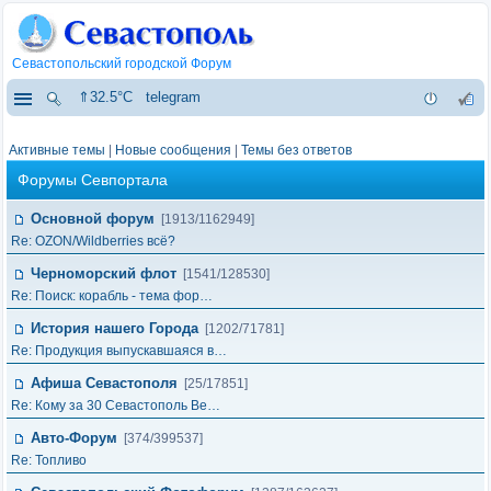
Севастопольский городской Форум
⇑32.5°C
telegram
Активные темы
|
Новые сообщения
|
Темы без ответов
Форумы Севпортала
Основной форум
[1913/1162949]
Re: OZON/Wildberries всё?
Черноморский флот
[1541/128530]
Re: Поиск: корабль - тема фор…
История нашего Города
[1202/71781]
Re: Продукция выпускавшаяся в…
Афиша Севастополя
[25/17851]
Re: Кому за 30 Севастополь Ве…
Авто-Форум
[374/399537]
Re: Топливо