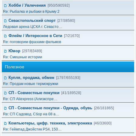
Хобби / Увлечения
[950/590592]
Re: Рыбалка и рыбаки в Крыму 2
Севастопольский спорт
[27/38580]
Ледовая арена ЦСКА г. Севасто…
Флейм / Интересное в Cети
[7/21670]
Re: поговорим фразами фильмов
Юмор
[297/83489]
Re: Смешные истории
Полезное
Купля, продажа, обмен
[1797/655193]
Re: Продам новые термокружки
СП - Совместные покупки
[41/189528]
Re: СП Aliexpress (Алиэкспре…
СП - Совместные покупки - Одежда, обувь
[26/181865]
Re: СП Садовод. Сбор на 08 а…
Компьютеры, цифр. техника, электроника
[46/33600]
Re: Геймпад Джoйcтик PS4, 150…