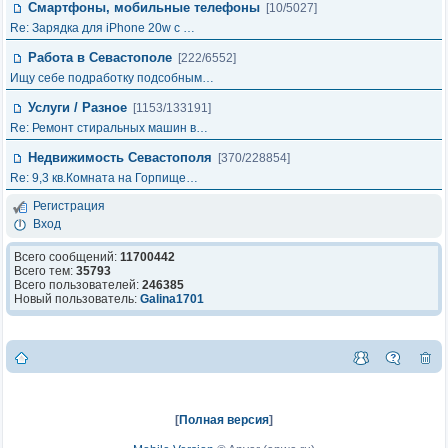
Смартфоны, мобильные телефоны
[10/5027]
Re: Зарядка для iPhone 20w с …
Работа в Севастополе
[222/6552]
Ищу себе подработку подсобным…
Услуги / Разное
[1153/133191]
Re: Ремонт стиральных машин в…
Недвижимость Севастополя
[370/228854]
Re: 9,3 кв.Комната на Горпище…
Регистрация
Вход
Всего сообщений:
11700442
Всего тем:
35793
Всего пользователей:
246385
Новый пользователь:
Galina1701
[
Полная версия
]