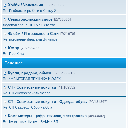
Хобби / Увлечения
[950/590592]
Re: Рыбалка и рыбаки в Крыму 2
Севастопольский спорт
[27/38580]
Ледовая арена ЦСКА г. Севасто…
Флейм / Интересное в Cети
[7/21670]
Re: поговорим фразами фильмов
Юмор
[297/83490]
Re: Про Кота
Полезное
Купля, продажа, обмен
[1798/655218]
Re: ***БЫТОВАЯ ТЕХНИКА И ЭЛЕК…
СП - Совместные покупки
[41/189532]
Re: СП Aliexpress (Алиэкспре…
СП - Совместные покупки - Одежда, обувь
[26/181867]
Re: СП Садовод. Сбор на 08 а…
Компьютеры, цифр. техника, электроника
[46/33602]
Re: Куплю ноутбучную RAMу и БП