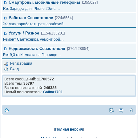
Смартфоны, мобильные телефоны
[10/5027]
Re: Зарядка для iPhone 20w с …
Работа в Севастополе
[224/6554]
Желаю поработать разнорабочий
Услуги / Разное
[1154/133201]
Ремонт Сантехники. Ремонт бой…
Недвижимость Севастополя
[370/228854]
Re: 9,3 кв.Комната на Горпище…
Регистрация
Вход
Всего сообщений:
11700572
Всего тем:
35797
Всего пользователей:
246385
Новый пользователь:
Galina1701
[
Полная версия
]