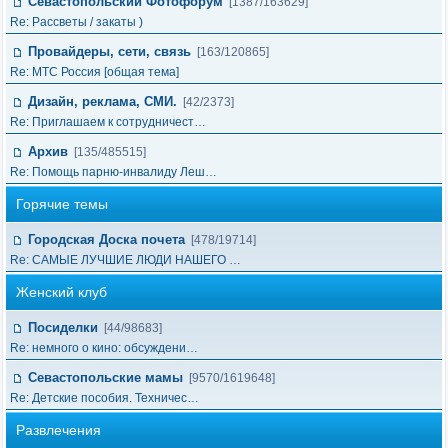
Севастопольский Фотофорум
[1387/163629]
Re: Рассветы / закаты )
Провайдеры, сети, связь
[163/120865]
Re: МТС Россия [общая тема]
Дизайн, реклама, СМИ.
[42/2373]
Re: Приглашаем к сотрудничест…
Архив
[135/485515]
Re: Помощь парню-инвалиду Леш…
Горячие темы
Городская Доска почета
[478/19714]
Re: САМЫЕ ЛУЧШИЕ ЛЮДИ НАШЕГО …
Женский клуб
Посиделки
[44/98683]
Re: немного о кино: обсуждени…
Севастопольские мамы
[9570/1619648]
Re: Детские пособия. Техничес…
Развлечения