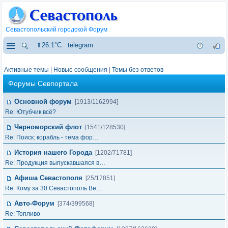
Севастопольский городской Форум
⇑26.1°C
telegram
Активные темы
|
Новые сообщения
|
Темы без ответов
Форумы Севпортала
Основной форум
[1913/1162994]
Re: Ютубчик всё?
Черноморский флот
[1541/128530]
Re: Поиск: корабль - тема фор…
История нашего Города
[1202/71781]
Re: Продукция выпускавшаяся в…
Афиша Севастополя
[25/17851]
Re: Кому за 30 Севастополь Ве…
Авто-Форум
[374/399568]
Re: Топливо