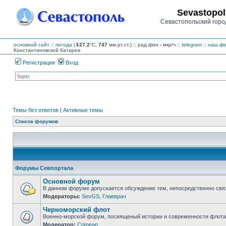
Sevastopol
Севастопольский горо
основной сайт
::
погода
(
⇓27.2
°C,
747
мм.рт.ст.) :: рад.фон
-
мкр/ч
::
telegram
::
наш фо
Константиновской батарее
Регистрация
Вход
Темы без ответов
|
Активные темы
Список форумов
Форумы Севпортала
Основной форум
В данном форуме допускается обсуждение тем, непосредственно свя
Модераторы:
SevGS
,
Главврач
Нет
непрочитанных
Черноморский флот
сообщений
Военно-морской форум, посвященый истории и современности флота,
Модератор:
Crimean