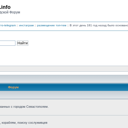
.info
дской Форум
то-telegram
::
инстаграм
::
размещение топ-тем
:: В этот день 181 год назад было основа
Форум
занных с городом Севастополем.
 кораблям, поиску сослуживцев