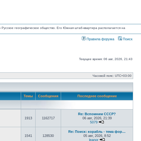
но Русское географическое общество. Его Южная штаб-квартира располагается на
Правила форума
Поиск
Текущее время: 06 авг, 2026, 21:43
Часовой пояс:
UTC+03:00
Темы
Сообщения
Последнее сообщение
Re: Вспомним СССР?
1913
1162717
06 авг, 2026, 21:39
5079
Перейти к последнем
Re: Поиск: корабль - тема фор…
1541
128530
05 авг, 2026, 8:52
leanor