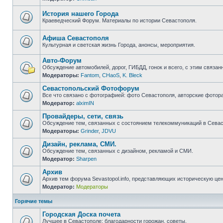
Нет
непрочитанных
сообщений
История нашего Города
Краеведческий Форум. Материалы по истории Севастополя.
Нет
непрочитанных
сообщений
Афиша Севастополя
Культурная и светская жизнь Города, анонсы, мероприятия.
Нет
непрочитанных
Авто-Форум
сообщений
Обсуждение автомобилей, дорог, ГИБДД, гонок и всего, с этим связанн
Модераторы:
Fantom
,
CHaoS
,
K. Bleck
Нет
непрочитанных
Севастопольский Фотофорум
сообщений
Все что связано с фотографией: фото Севастополя, авторские фотор
Модератор:
alximIN
Нет
непрочитанных
Провайдеры, сети, связь
сообщений
Обсуждение тем, связанных с состоянием телекоммуникаций в Севас
Модераторы:
Grinder
,
JDVU
Нет
непрочитанных
Дизайн, реклама, СМИ.
сообщений
Обсуждение тем, связанных с дизайном, рекламой и СМИ.
Модератор:
Sharpen
Нет
непрочитанных
Архив
сообщений
Архив тем форума Sevastopol.info, представляющих историческую це
Модератор:
Модераторы
Нет
непрочитанных
сообщений
Горячие темы
Городская Доска почета
Лучшее в Севастополе: благодарности горожан, советы.