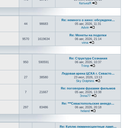
КатькаЯ
Перейти к последне
Re: немного о кино: обсуждени…
44
98683
05 авг, 2026, 11:31
Advin
Перейти к последнем
Re: Монеты на поделки
9570
1619634
06 авг, 2026, 21:14
vima
Перейти к последнем
Re: Структура Сознания
950
590591
06 авг, 2026, 10:37
Trimp
Перейти к последнем
Ледовая арена ЦСКА г. Севасто…
27
38580
23 июл, 2026, 13:13
Sky Dolphins
Перейти к послед
Re: поговорим фразами фильмов
7
21667
05 авг, 2026, 13:38
Элла77
Перейти к последне
Re: ***Севастопольские анекдо…
297
83486
06 авг, 2026, 20:18
heland
Перейти к последнем
Re: Куплю люминесцентные ламп…