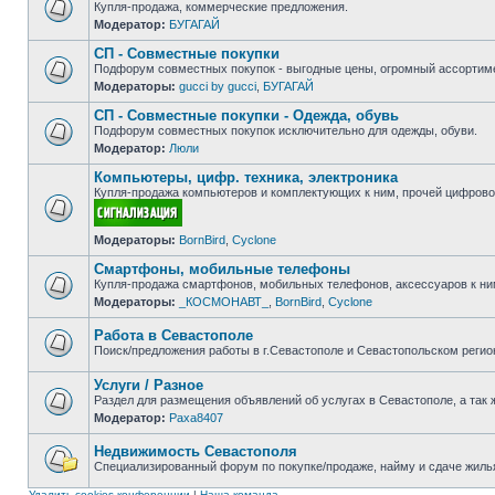
Купля-продажа, коммерческие предложения.
Модератор:
БУГАГАЙ
Нет
непрочитанных
СП - Совместные покупки
сообщений
Подфорум совместных покупок - выгодные цены, огромный ассортиме
Модераторы:
gucci by gucci
,
БУГАГАЙ
Нет
непрочитанных
СП - Совместные покупки - Одежда, обувь
сообщений
Подфорум совместных покупок исключительно для одежды, обуви.
Модератор:
Люли
Нет
непрочитанных
Компьютеры, цифр. техника, электроника
сообщений
Купля-продажа компьютеров и комплектующих к ним, прочей цифровой
Нет
Модераторы:
BornBird
,
Cyclone
непрочитанных
сообщений
Смартфоны, мобильные телефоны
Купля-продажа смартфонов, мобильных телефонов, аксессуаров к ни
Модераторы:
_КОСМОНАВТ_
,
BornBird
,
Cyclone
Нет
непрочитанных
сообщений
Работа в Севастополе
Поиск/предложения работы в г.Севастополе и Севастопольском регио
Нет
непрочитанных
Услуги / Разное
сообщений
Раздел для размещения объявлений об услугах в Севастополе, а так 
Модератор:
Paxa8407
Нет
непрочитанных
сообщений
Недвижимость Севастополя
Специализированный форум по покупке/продаже, найму и сдаче жилья
Нет
непрочитанных
Удалить cookies конференции
|
Наша команда