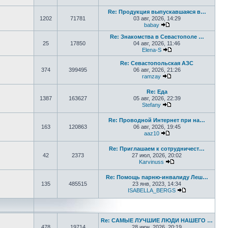
Перейти к последнем
Re: Продукция выпускавшаяся в…
1202
71781
03 авг, 2026, 14:29
babay
Перейти к последнем
Re: Знакомства в Севастополе …
25
17850
04 авг, 2026, 11:46
Elena-S
Перейти к последне
Re: Севастопольская АЗС
374
399495
06 авг, 2026, 21:26
ramzay
Перейти к последне
Re: Еда
1387
163627
05 авг, 2026, 22:39
Stefany
Перейти к последне
Re: Проводной Интернет при на…
163
120863
06 авг, 2026, 19:45
aaz10
Перейти к последнем
Re: Приглашаем к сотрудничест…
42
2373
27 июл, 2026, 20:02
Karvinuss
Перейти к последн
Re: Помощь парню-инвалиду Леш…
135
485515
23 янв, 2023, 14:34
ISABELLA_BERGS
Перейти к пос
Re: САМЫЕ ЛУЧШИЕ ЛЮДИ НАШЕГО …
478
19714
28 июн, 2026, 20:19