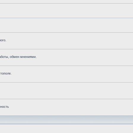
ого.
аботы, обмен мнениями.
тополе.
нность