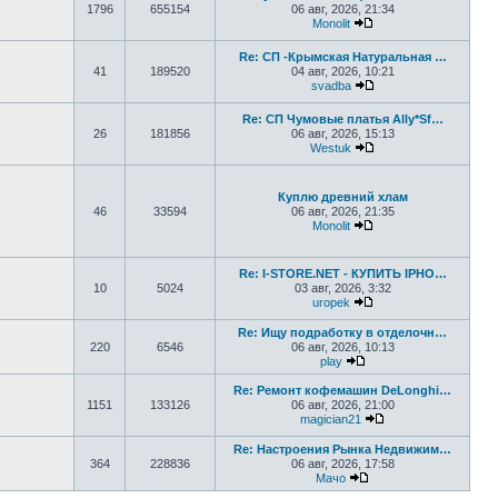
1796
655154
06 авг, 2026, 21:34
Monolit
Перейти к последне
Re: СП -Крымская Натуральная …
41
189520
04 авг, 2026, 10:21
svadba
Перейти к последне
Re: СП Чумовые платья Ally*Sf…
26
181856
06 авг, 2026, 15:13
Westuk
Перейти к последне
Куплю древний хлам
46
33594
06 авг, 2026, 21:35
Monolit
Перейти к последне
Re: I-STORE.NET - КУПИТЬ IPHO…
10
5024
03 авг, 2026, 3:32
uropek
Перейти к последне
Re: Ищу подработку в отделочн…
220
6546
06 авг, 2026, 10:13
play
Перейти к последнему
Re: Ремонт кофемашин DeLonghi…
1151
133126
06 авг, 2026, 21:00
magician21
Перейти к последн
Re: Настроения Рынка Недвижим…
364
228836
06 авг, 2026, 17:58
Мачо
Перейти к последнем