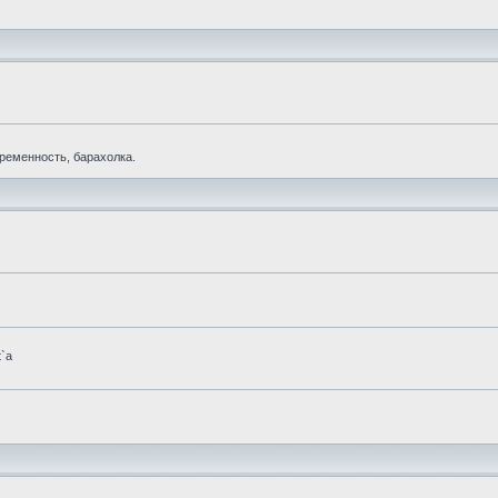
еременность, барахолка.
t`а