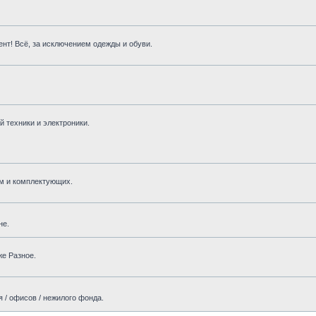
нт! Всё, за исключением одежды и обуви.
 техники и электроники.
м и комплектующих.
не.
же Разное.
 / офисов / нежилого фонда.