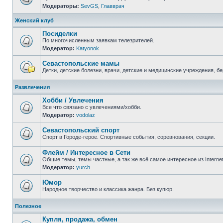
Модераторы:
SevGS
,
Главврач
Нет
непрочитанных
сообщений
Женский клуб
Посиделки
По многочисленным заявкам телезрителей.
Модератор:
Katyonok
Нет
непрочитанных
сообщений
Севастопольские мамы
Детки, детские болезни, врачи, детские и медицинские учреждения, б
Нет
непрочитанных
Развлечения
сообщений
Хобби / Увлечения
Все что связано с увлечениями/хобби.
Модератор:
vodolaz
Нет
непрочитанных
сообщений
Севастопольский спорт
Спорт в Городе-герое. Спортивные события, соревнования, секции.
Нет
непрочитанных
Флейм / Интересное в Cети
сообщений
Общие темы, темы частные, а так же всё самое интересное из Interne
Модератор:
yurch
Нет
непрочитанных
сообщений
Юмор
Народное творчество и классика жанра. Без купюр.
Нет
непрочитанных
Полезное
сообщений
Купля, продажа, обмен