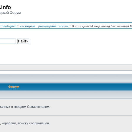
.info
дской Форум
то-telegram
::
инстаграм
::
размещение топ-тем
:: В этот день 24 года назад был основан
Форум
занных с городом Севастополем.
 кораблям, поиску сослуживцев