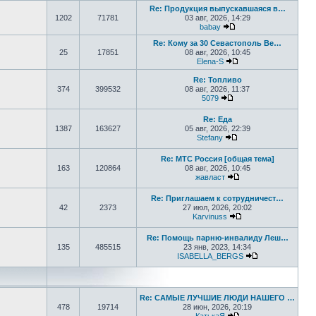
Re: Продукция выпускавшаяся в…
1202
71781
03 авг, 2026, 14:29
babay
Перейти к последнем
Re: Кому за 30 Севастополь Ве…
25
17851
08 авг, 2026, 10:45
Elena-S
Перейти к последне
Re: Топливо
374
399532
08 авг, 2026, 11:37
5079
Перейти к последнем
Re: Еда
1387
163627
05 авг, 2026, 22:39
Stefany
Перейти к последне
Re: МТС Россия [общая тема]
163
120864
08 авг, 2026, 10:45
жавласт
Перейти к последне
Re: Приглашаем к сотрудничест…
42
2373
27 июл, 2026, 20:02
Karvinuss
Перейти к последн
Re: Помощь парню-инвалиду Леш…
135
485515
23 янв, 2023, 14:34
ISABELLA_BERGS
Перейти к пос
Re: САМЫЕ ЛУЧШИЕ ЛЮДИ НАШЕГО …
478
19714
28 июн, 2026, 20:19