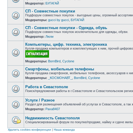
Модератор:
БУГАГАЙ
Нет
непрочитанных
СП - Совместные покупки
сообщений
Подфорум совместных покупок - выгодные цены, огромный ассортиме
Модераторы:
gucci by gucci
,
БУГАГАЙ
Нет
непрочитанных
СП - Совместные покупки - Одежда, обувь
сообщений
Подфорум совместных покупок исключительно для одежды, обуви.
Модератор:
Люли
Нет
непрочитанных
Компьютеры, цифр. техника, электроника
сообщений
Купля-продажа компьютеров и комплектующих к ним, прочей цифровой
Нет
Модераторы:
BornBird
,
Cyclone
непрочитанных
сообщений
Смартфоны, мобильные телефоны
Купля-продажа смартфонов, мобильных телефонов, аксессуаров к ни
Модераторы:
_КОСМОНАВТ_
,
BornBird
,
Cyclone
Нет
непрочитанных
сообщений
Работа в Севастополе
Поиск/предложения работы в г.Севастополе и Севастопольском регио
Нет
непрочитанных
Услуги / Разное
сообщений
Раздел для размещения объявлений об услугах в Севастополе, а так 
Модератор:
Paxa8407
Нет
непрочитанных
сообщений
Недвижимость Севастополя
Специализированный форум по покупке/продаже, найму и сдаче жилья
Нет
непрочитанных
Удалить cookies конференции
|
Наша команда
сообщений