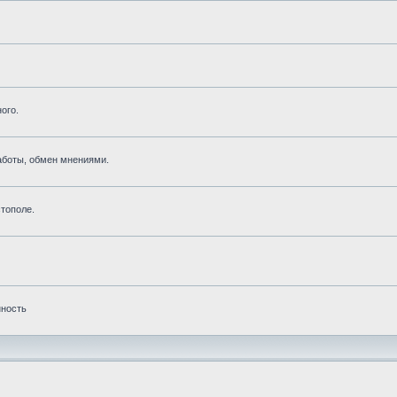
ого.
аботы, обмен мнениями.
тополе.
нность