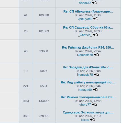
Ann8613
Перейти к последне
Re: СП Aliexpress (Алиэкспре…
41
189528
08 авг, 2026, 11:49
иришуля2
Перейти к последн
Re: СП Садовод. Сбор на 08 а…
26
181863
08 авг, 2026, 10:38
_СветиК_
Перейти к последн
Re: Геймпад Джoйcтик PS4, 150…
46
33600
07 авг, 2026, 23:47
Nemesis78
Перейти к последн
Re: Зарядка для iPhone 20w с …
10
5027
08 авг, 2026, 0:08
Nemesis78
Перейти к последн
Re: Ищу работу помощницей по …
221
6551
08 авг, 2026, 8:44
Nastya90
Перейти к последн
Re: Ремонт холодильников в Се…
1153
133187
05 авг, 2026, 13:43
vborv77
Перейти к последне
Сдам,свою 3-х комн.кв-ру ,ул.…
369
228851
08 авг, 2026, 11:57
iolcos
Перейти к последнем