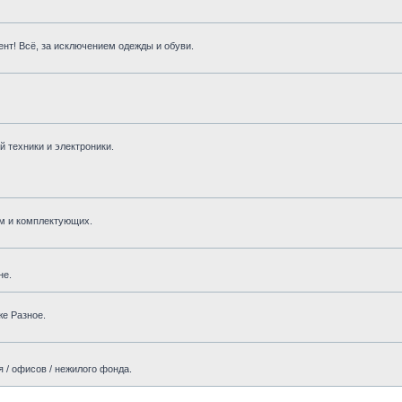
нт! Всё, за исключением одежды и обуви.
 техники и электроники.
м и комплектующих.
не.
же Разное.
 / офисов / нежилого фонда.