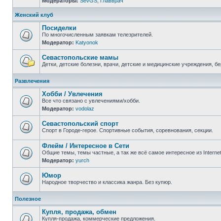
Модераторы:
SevGS
,
Главврач
Нет
непрочитанных
сообщений
Женский клуб
Посиделки
По многочисленным заявкам телезрителей.
Модератор:
Katyonok
Нет
непрочитанных
сообщений
Севастопольские мамы
Детки, детские болезни, врачи, детские и медицинские учреждения, б
Нет
непрочитанных
Развлечения
сообщений
Хобби / Увлечения
Все что связано с увлечениями/хобби.
Модератор:
vodolaz
Нет
непрочитанных
сообщений
Севастопольский спорт
Спорт в Городе-герое. Спортивные события, соревнования, секции.
Нет
непрочитанных
Флейм / Интересное в Cети
сообщений
Общие темы, темы частные, а так же всё самое интересное из Interne
Модератор:
yurch
Нет
непрочитанных
сообщений
Юмор
Народное творчество и классика жанра. Без купюр.
Нет
непрочитанных
Полезное
сообщений
Купля, продажа, обмен
Купля-продажа, коммерческие предложения.