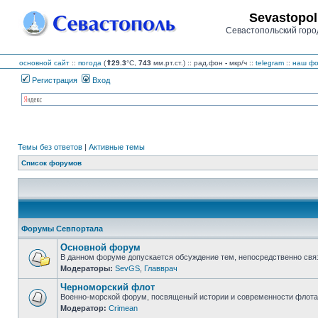
Sevastopol
Севастопольский горо
основной сайт
::
погода
(
⇑29.3
°C,
743
мм.рт.ст.) :: рад.фон
-
мкр/ч
::
telegram
::
наш фо
Регистрация
Вход
Темы без ответов
|
Активные темы
Список форумов
Форумы Севпортала
Основной форум
В данном форуме допускается обсуждение тем, непосредственно свя
Модераторы:
SevGS
,
Главврач
Нет
непрочитанных
Черноморский флот
сообщений
Военно-морской форум, посвященый истории и современности флота,
Модератор:
Crimean
Нет