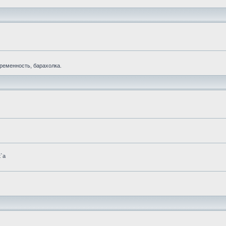
еременность, барахолка.
t`а