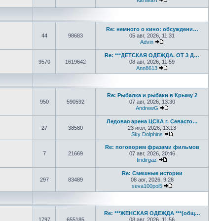
КатькаЯ
Перейти к последне
Re: немного о кино: обсуждени…
44
98683
05 авг, 2026, 11:31
Advin
Перейти к последнем
Re: ***ДЕТСКАЯ ОДЕЖДА. ОТ 3 Д…
9570
1619642
08 авг, 2026, 11:59
Ann8613
Перейти к последне
Re: Рыбалка и рыбаки в Крыму 2
950
590592
07 авг, 2026, 13:30
AndrewG
Перейти к последн
Ледовая арена ЦСКА г. Севасто…
27
38580
23 июл, 2026, 13:13
Sky Dolphins
Перейти к послед
Re: поговорим фразами фильмов
7
21669
07 авг, 2026, 20:46
findirgaz
Перейти к последне
Re: Смешные истории
297
83489
08 авг, 2026, 9:28
seva100pol5
Перейти к послед
Re: ***ЖЕНСКАЯ ОДЕЖДА ***(общ…
1797
655185
08 авг, 2026, 11:56