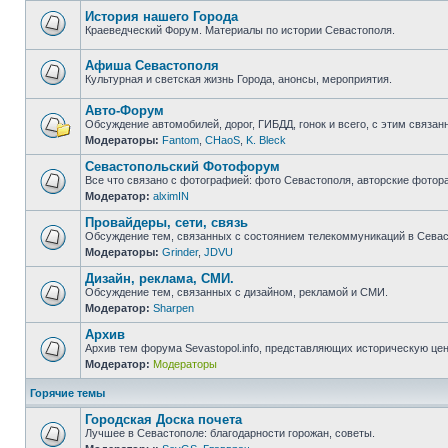
непрочитанных
сообщений
История нашего Города
Краеведческий Форум. Материалы по истории Севастополя.
Нет
непрочитанных
сообщений
Афиша Севастополя
Культурная и светская жизнь Города, анонсы, мероприятия.
Нет
непрочитанных
Авто-Форум
сообщений
Обсуждение автомобилей, дорог, ГИБДД, гонок и всего, с этим связанн
Модераторы:
Fantom
,
CHaoS
,
K. Bleck
Нет
непрочитанных
Севастопольский Фотофорум
сообщений
Все что связано с фотографией: фото Севастополя, авторские фотор
Модератор:
alximIN
Нет
непрочитанных
Провайдеры, сети, связь
сообщений
Обсуждение тем, связанных с состоянием телекоммуникаций в Севас
Модераторы:
Grinder
,
JDVU
Нет
непрочитанных
Дизайн, реклама, СМИ.
сообщений
Обсуждение тем, связанных с дизайном, рекламой и СМИ.
Модератор:
Sharpen
Нет
непрочитанных
Архив
сообщений
Архив тем форума Sevastopol.info, представляющих историческую це
Модератор:
Модераторы
Нет
непрочитанных
сообщений
Горячие темы
Городская Доска почета
Лучшее в Севастополе: благодарности горожан, советы.