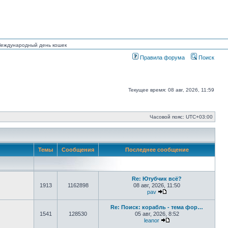
 Международный день кошек
Правила форума
Поиск
Текущее время: 08 авг, 2026, 11:59
Часовой пояс:
UTC+03:00
Темы
Сообщения
Последнее сообщение
Re: Ютубчик всё?
1913
1162898
08 авг, 2026, 11:50
pav
Перейти к последнему
Re: Поиск: корабль - тема фор…
1541
128530
05 авг, 2026, 8:52
leanor
Перейти к последнем