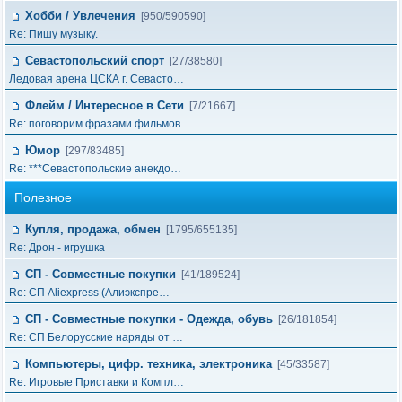
Хобби / Увлечения
[950/590590]
Re: Пишу музыку.
Севастопольский спорт
[27/38580]
Ледовая арена ЦСКА г. Севасто…
Флейм / Интересное в Cети
[7/21667]
Re: поговорим фразами фильмов
Юмор
[297/83485]
Re: ***Севастопольские анекдо…
Полезное
Купля, продажа, обмен
[1795/655135]
Re: Дрон - игрушка
СП - Совместные покупки
[41/189524]
Re: СП Aliexpress (Алиэкспре…
СП - Совместные покупки - Одежда, обувь
[26/181854]
Re: СП Белорусские наряды от …
Компьютеры, цифр. техника, электроника
[45/33587]
Re: Игровые Приставки и Компл…