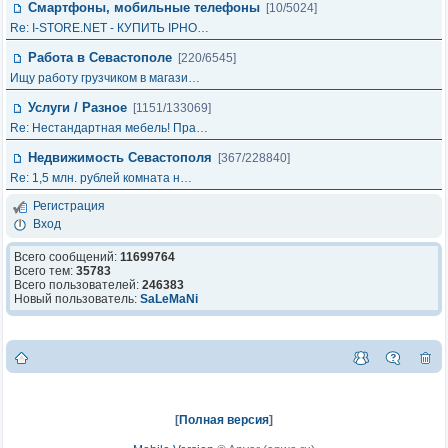
Смартфоны, мобильные телефоны
[10/5024]
Re: I-STORE.NET - КУПИТЬ IPHO…
Работа в Севастополе
[220/6545]
Ищу работу грузчиком в магази…
Услуги / Разное
[1151/133069]
Re: Нестандартная мебель! Пра…
Недвижимость Севастополя
[367/228840]
Re: 1,5 млн. рублей комната н…
Регистрация
Вход
Всего сообщений:
11699764
Всего тем:
35783
Всего пользователей:
246383
Новый пользователь:
SaLeMaNi
[
Полная версия
]