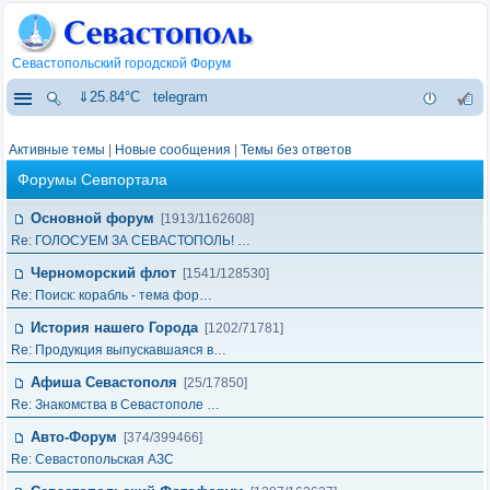
Севастопольский городской Форум
⇓25.84°C
telegram
Активные темы
|
Новые сообщения
|
Темы без ответов
Форумы Севпортала
Основной форум
[1913/1162608]
Re: ГОЛОСУЕМ ЗА СЕВАСТОПОЛЬ! …
Черноморский флот
[1541/128530]
Re: Поиск: корабль - тема фор…
История нашего Города
[1202/71781]
Re: Продукция выпускавшаяся в…
Афиша Севастополя
[25/17850]
Re: Знакомства в Севастополе …
Авто-Форум
[374/399466]
Re: Севастопольская АЗС