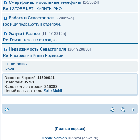
Смартфоны, мобильные телефоны
[10/5024]
Re: I-STORE.NET - КУПИТЬ IPHO…
Работа в Севастополе
[220/6546]
Re: Ищу подработку в отделочн…
Услуги / Разное
[1151/133125]
Re: Ремонт газовых котлов, ко…
Недвижимость Севастополя
[364/228836]
Re: Настроения Рынка Недвижим…
Регистрация
Вход
Всего сообщений:
11699941
Всего тем:
35781
Всего пользователей:
246383
Новый пользователь:
SaLeMaNi
[
Полная версия
]
Mobile Version
©
Anvar (apwa.ru)