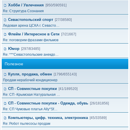
Хобби / Увлечения
[950/590591]
Re: Структура Сознания
Севастопольский спорт
[27/38580]
Ледовая арена ЦСКА г. Севасто…
Флейм / Интересное в Cети
[7/21667]
Re: поговорим фразами фильмов
Юмор
[297/83485]
Re: ***Севастопольские анекдо…
Полезное
Купля, продажа, обмен
[1796/655143]
Продам нерабочий кондиционер
СП - Совместные покупки
[41/189520]
Re: СП -Крымская Натуральная …
СП - Совместные покупки - Одежда, обувь
[26/181856]
Re: СП Чумовые платья Ally*Sf…
Компьютеры, цифр. техника, электроника
[45/33589]
Re: Робот пылесосы продам