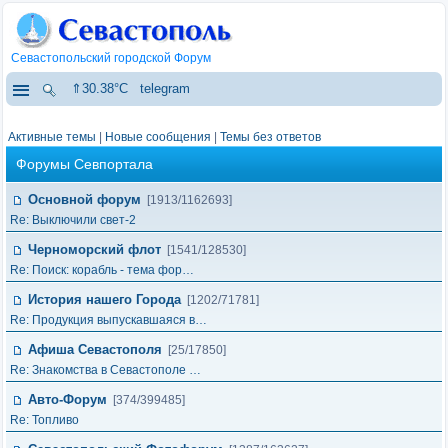
Севастопольский городской Форум
⇑30.38°C
telegram
Активные темы
|
Новые сообщения
|
Темы без ответов
Форумы Севпортала
Основной форум
[1913/1162693]
Re: Выключили свет-2
Черноморский флот
[1541/128530]
Re: Поиск: корабль - тема фор…
История нашего Города
[1202/71781]
Re: Продукция выпускавшаяся в…
Афиша Севастополя
[25/17850]
Re: Знакомства в Севастополе …
Авто-Форум
[374/399485]
Re: Топливо