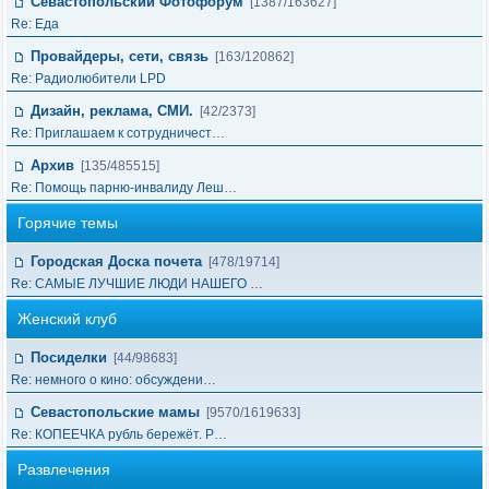
Севастопольский Фотофорум
[1387/163627]
Re: Еда
Провайдеры, сети, связь
[163/120862]
Re: Радиолюбители LPD
Дизайн, реклама, СМИ.
[42/2373]
Re: Приглашаем к сотрудничест…
Архив
[135/485515]
Re: Помощь парню-инвалиду Леш…
Горячие темы
Городская Доска почета
[478/19714]
Re: САМЫЕ ЛУЧШИЕ ЛЮДИ НАШЕГО …
Женский клуб
Посиделки
[44/98683]
Re: немного о кино: обсуждени…
Севастопольские мамы
[9570/1619633]
Re: КОПЕЕЧКА рубль бережёт. Р…
Развлечения