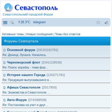
Севастопольский городской Форум
⇑28.3°C
telegram
Активные темы
|
Новые сообщения
|
Темы без ответов
Форумы Севпортала
Основной форум
[1913/1162781]
Re: Донецк, Луганск. Началось.
Черноморский флот
[1541/128530]
Re: Поиск: корабль - тема фор…
История нашего Города
[1202/71781]
Re: Продукция выпускавшаяся в…
Афиша Севастополя
[25/17850]
Re: Знакомства в Севастополе …
Авто-Форум
[374/399508]
Re: Постановка на учет и друг…