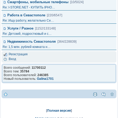
Смартфоны, мобильные телефоны
[10/5024]
Re: I-STORE.NET - КУПИТЬ IPHO…
Работа в Севастополе
[220/6547]
Re: Ищу работу, желательно Се…
Услуги / Разное
[1152/133148]
Re: Детский, подростковый и с…
Недвижимость Севастополя
[364/228839]
Re: 1,5 млн. рублей комната н…
Регистрация
Вход
Всего сообщений:
11700112
Всего тем:
35784
Всего пользователей:
246385
Новый пользователь:
Galina1701
[
Полная версия
]