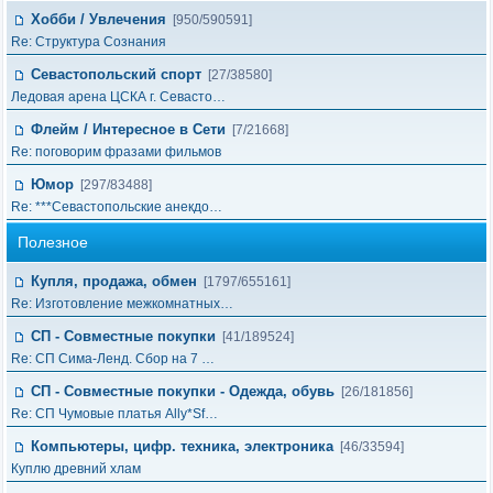
Хобби / Увлечения
[950/590591]
Re: Структура Сознания
Севастопольский спорт
[27/38580]
Ледовая арена ЦСКА г. Севасто…
Флейм / Интересное в Cети
[7/21668]
Re: поговорим фразами фильмов
Юмор
[297/83488]
Re: ***Севастопольские анекдо…
Полезное
Купля, продажа, обмен
[1797/655161]
Re: Изготовление межкомнатных…
СП - Совместные покупки
[41/189524]
Re: СП Сима-Ленд. Сбор на 7 …
СП - Совместные покупки - Одежда, обувь
[26/181856]
Re: СП Чумовые платья Ally*Sf…
Компьютеры, цифр. техника, электроника
[46/33594]
Куплю древний хлам