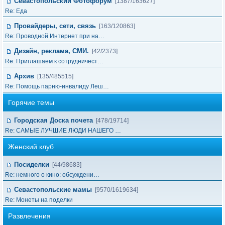
Севастопольский Фотофорум
[1387/163627]
Re: Еда
Провайдеры, сети, связь
[163/120863]
Re: Проводной Интернет при на…
Дизайн, реклама, СМИ.
[42/2373]
Re: Приглашаем к сотрудничест…
Архив
[135/485515]
Re: Помощь парню-инвалиду Леш…
Горячие темы
Городская Доска почета
[478/19714]
Re: САМЫЕ ЛУЧШИЕ ЛЮДИ НАШЕГО …
Женский клуб
Посиделки
[44/98683]
Re: немного о кино: обсуждени…
Севастопольские мамы
[9570/1619634]
Re: Монеты на поделки
Развлечения