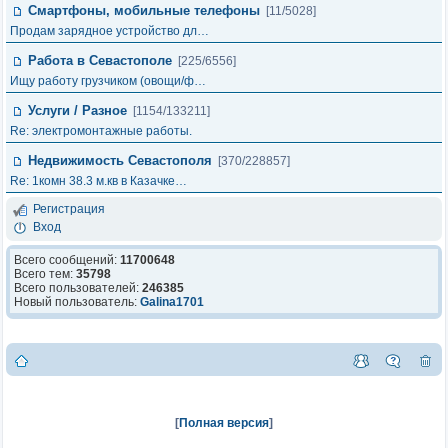
Смартфоны, мобильные телефоны
[11/5028]
Продам зарядное устройство дл…
Работа в Севастополе
[225/6556]
Ищу работу грузчиком (овощи/ф…
Услуги / Разное
[1154/133211]
Re: электромонтажные работы.
Недвижимость Севастополя
[370/228857]
Re: 1комн 38.3 м.кв в Казачке…
Регистрация
Вход
Всего сообщений:
11700648
Всего тем:
35798
Всего пользователей:
246385
Новый пользователь:
Galina1701
[
Полная версия
]