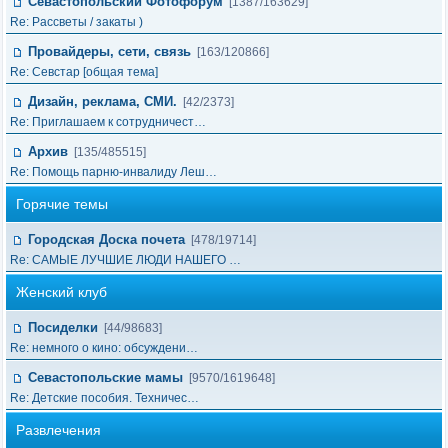
Севастопольский Фотофорум
[1387/163629]
Re: Рассветы / закаты )
Провайдеры, сети, связь
[163/120866]
Re: Cевстар [общая тема]
Дизайн, реклама, СМИ.
[42/2373]
Re: Приглашаем к сотрудничест…
Архив
[135/485515]
Re: Помощь парню-инвалиду Леш…
Горячие темы
Городская Доска почета
[478/19714]
Re: САМЫЕ ЛУЧШИЕ ЛЮДИ НАШЕГО …
Женский клуб
Посиделки
[44/98683]
Re: немного о кино: обсуждени…
Севастопольские мамы
[9570/1619648]
Re: Детские пособия. Техничес…
Развлечения