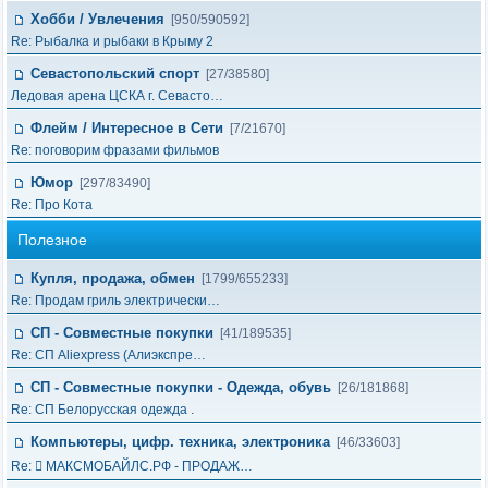
Хобби / Увлечения
[950/590592]
Re: Рыбалка и рыбаки в Крыму 2
Севастопольский спорт
[27/38580]
Ледовая арена ЦСКА г. Севасто…
Флейм / Интересное в Cети
[7/21670]
Re: поговорим фразами фильмов
Юмор
[297/83490]
Re: Про Кота
Полезное
Купля, продажа, обмен
[1799/655233]
Re: Продам гриль электрически…
СП - Совместные покупки
[41/189535]
Re: СП Aliexpress (Алиэкспре…
СП - Совместные покупки - Одежда, обувь
[26/181868]
Re: СП Белорусская одежда .
Компьютеры, цифр. техника, электроника
[46/33603]
Re:  МАКСМОБАЙЛС.РФ - ПРОДАЖ…