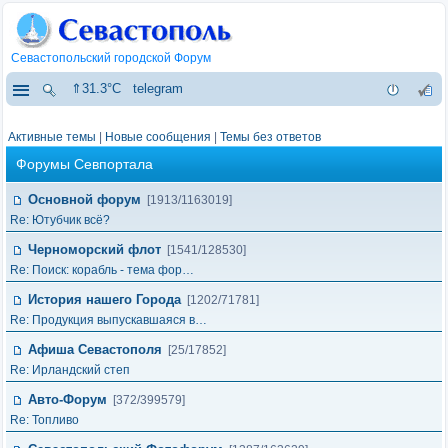
Севастопольский городской Форум
⇑31.3°C
telegram
Активные темы
|
Новые сообщения
|
Темы без ответов
Форумы Севпортала
Основной форум
[1913/1163019]
Re: Ютубчик всё?
Черноморский флот
[1541/128530]
Re: Поиск: корабль - тема фор…
История нашего Города
[1202/71781]
Re: Продукция выпускавшаяся в…
Афиша Севастополя
[25/17852]
Re: Ирландский степ
Авто-Форум
[372/399579]
Re: Топливо