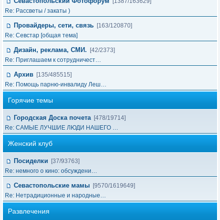
Севастопольский Фотофорум
[1387/163629]
Re: Рассветы / закаты )
Провайдеры, сети, связь
[163/120870]
Re: Cевстар [общая тема]
Дизайн, реклама, СМИ.
[42/2373]
Re: Приглашаем к сотрудничест…
Архив
[135/485515]
Re: Помощь парню-инвалиду Леш…
Горячие темы
Городская Доска почета
[478/19714]
Re: САМЫЕ ЛУЧШИЕ ЛЮДИ НАШЕГО …
Женский клуб
Посиделки
[37/93763]
Re: немного о кино: обсуждени…
Севастопольские мамы
[9570/1619649]
Re: Нетрадиционные и народные…
Развлечения