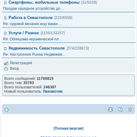
Смартфоны, мобильные телефоны
[11/5028]
Продам зарядное устройство дл…
Работа в Севастополе
[225/6558]
Re: судовой механик ищу вакан…
Услуги / Разное
[1155/133257]
Re: Облицовка керамической пл…
Недвижимость Севастополя
[374/228873]
Re: Настроения Рынка Недвижим…
Регистрация
Вход
Всего сообщений:
11700815
Всего тем:
35793
Всего пользователей:
246387
Новый пользователь:
Лакомотив
[
Полная версия
]