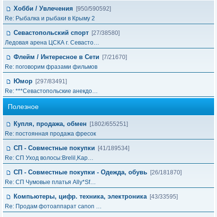
Хобби / Увлечения
[950/590592]
Re: Рыбалка и рыбаки в Крыму 2
Севастопольский спорт
[27/38580]
Ледовая арена ЦСКА г. Севасто…
Флейм / Интересное в Cети
[7/21670]
Re: поговорим фразами фильмов
Юмор
[297/83491]
Re: ***Севастопольские анекдо…
Полезное
Купля, продажа, обмен
[1802/655251]
Re: постоянная продажа фресок
СП - Совместные покупки
[41/189534]
Re: СП Уход волосы:Brelil,Kap…
СП - Совместные покупки - Одежда, обувь
[26/181870]
Re: СП Чумовые платья Ally*Sf…
Компьютеры, цифр. техника, электроника
[43/33595]
Re: Продам фотоаппарат canon …