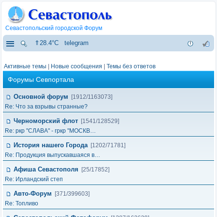
Севастопольский городской Форум
⇑28.4°C
telegram
Активные темы
|
Новые сообщения
|
Темы без ответов
Форумы Севпортала
Основной форум
[1912/1163073]
Re: Что за взрывы странные?
Черноморский флот
[1541/128529]
Re: ркр "СЛАВА" - гркр "МОСКВ…
История нашего Города
[1202/71781]
Re: Продукция выпускавшаяся в…
Афиша Севастополя
[25/17852]
Re: Ирландский степ
Авто-Форум
[371/399603]
Re: Топливо