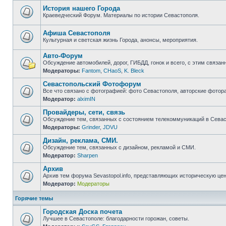
непрочитанных
сообщений
История нашего Города
Краеведческий Форум. Материалы по истории Севастополя.
Нет
непрочитанных
сообщений
Афиша Севастополя
Культурная и светская жизнь Города, анонсы, мероприятия.
Нет
непрочитанных
Авто-Форум
сообщений
Обсуждение автомобилей, дорог, ГИБДД, гонок и всего, с этим связанн
Модераторы:
Fantom
,
CHaoS
,
K. Bleck
Нет
непрочитанных
Севастопольский Фотофорум
сообщений
Все что связано с фотографией: фото Севастополя, авторские фотор
Модератор:
alximIN
Нет
непрочитанных
Провайдеры, сети, связь
сообщений
Обсуждение тем, связанных с состоянием телекоммуникаций в Севас
Модераторы:
Grinder
,
JDVU
Нет
непрочитанных
Дизайн, реклама, СМИ.
сообщений
Обсуждение тем, связанных с дизайном, рекламой и СМИ.
Модератор:
Sharpen
Нет
непрочитанных
Архив
сообщений
Архив тем форума Sevastopol.info, представляющих историческую це
Модератор:
Модераторы
Нет
непрочитанных
сообщений
Горячие темы
Городская Доска почета
Лучшее в Севастополе: благодарности горожан, советы.