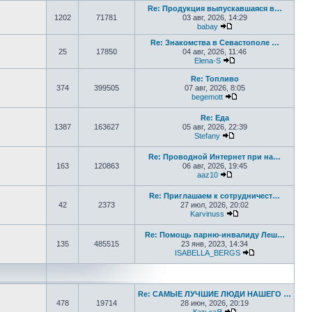
Re: Продукция выпускавшаяся в…
1202
71781
03 авг, 2026, 14:29
babay
Перейти к последнем
Re: Знакомства в Севастополе …
25
17850
04 авг, 2026, 11:46
Elena-S
Перейти к последне
Re: Топливо
374
399505
07 авг, 2026, 8:05
begemott
Перейти к последне
Re: Еда
1387
163627
05 авг, 2026, 22:39
Stefany
Перейти к последне
Re: Проводной Интернет при на…
163
120863
06 авг, 2026, 19:45
aaz10
Перейти к последнем
Re: Приглашаем к сотрудничест…
42
2373
27 июл, 2026, 20:02
Karvinuss
Перейти к последн
Re: Помощь парню-инвалиду Леш…
135
485515
23 янв, 2023, 14:34
ISABELLA_BERGS
Перейти к пос
Re: САМЫЕ ЛУЧШИЕ ЛЮДИ НАШЕГО …
478
19714
28 июн, 2026, 20:19