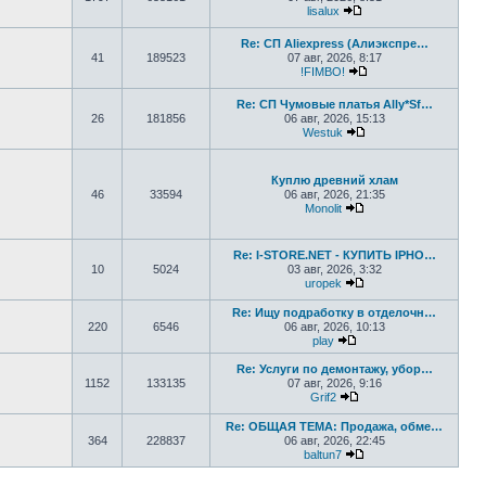
lisalux
Перейти к последнем
Re: СП Aliexpress (Алиэкспре…
41
189523
07 авг, 2026, 8:17
!FIMBO!
Перейти к последне
Re: СП Чумовые платья Ally*Sf…
26
181856
06 авг, 2026, 15:13
Westuk
Перейти к последне
Куплю древний хлам
46
33594
06 авг, 2026, 21:35
Monolit
Перейти к последне
Re: I-STORE.NET - КУПИТЬ IPHO…
10
5024
03 авг, 2026, 3:32
uropek
Перейти к последне
Re: Ищу подработку в отделочн…
220
6546
06 авг, 2026, 10:13
play
Перейти к последнему
Re: Услуги по демонтажу, убор…
1152
133135
07 авг, 2026, 9:16
Grif2
Перейти к последнем
Re: ОБЩАЯ ТЕМА: Продажа, обме…
364
228837
06 авг, 2026, 22:45
baltun7
Перейти к последне