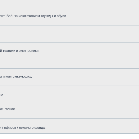
нт! Всё, за исключением одежды и обуви.
 техники и электроники.
м и комплектующих.
не.
же Разное.
 / офисов / нежилого фонда.