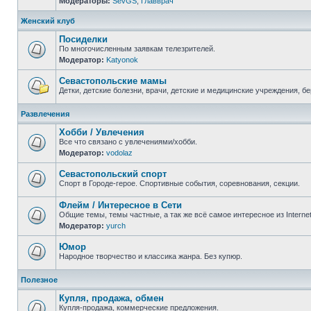
Модераторы:
SevGS
,
Главврач
Нет
непрочитанных
сообщений
Женский клуб
Посиделки
По многочисленным заявкам телезрителей.
Модератор:
Katyonok
Нет
непрочитанных
сообщений
Севастопольские мамы
Детки, детские болезни, врачи, детские и медицинские учреждения, б
Нет
непрочитанных
Развлечения
сообщений
Хобби / Увлечения
Все что связано с увлечениями/хобби.
Модератор:
vodolaz
Нет
непрочитанных
сообщений
Севастопольский спорт
Спорт в Городе-герое. Спортивные события, соревнования, секции.
Нет
непрочитанных
Флейм / Интересное в Cети
сообщений
Общие темы, темы частные, а так же всё самое интересное из Interne
Модератор:
yurch
Нет
непрочитанных
сообщений
Юмор
Народное творчество и классика жанра. Без купюр.
Нет
непрочитанных
Полезное
сообщений
Купля, продажа, обмен
Купля-продажа, коммерческие предложения.