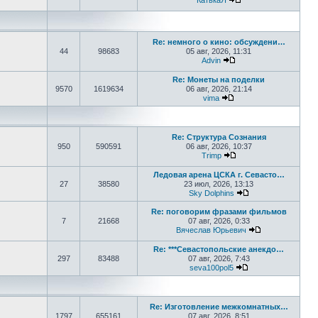
КатькаЯ
Перейти к последне
Re: немного о кино: обсуждени…
44
98683
05 авг, 2026, 11:31
Advin
Перейти к последнем
Re: Монеты на поделки
9570
1619634
06 авг, 2026, 21:14
vima
Перейти к последнем
Re: Структура Сознания
950
590591
06 авг, 2026, 10:37
Trimp
Перейти к последнем
Ледовая арена ЦСКА г. Севасто…
27
38580
23 июл, 2026, 13:13
Sky Dolphins
Перейти к послед
Re: поговорим фразами фильмов
7
21668
07 авг, 2026, 0:33
Вячеслав Юрьевич
Перейти к пос
Re: ***Севастопольские анекдо…
297
83488
07 авг, 2026, 7:43
seva100pol5
Перейти к послед
Re: Изготовление межкомнатных…
1797
655161
07 авг, 2026, 8:51