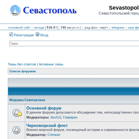
Sevastopol
Севастопольский горо
основной сайт
::
погода
(
⇑26.9
°C,
745
мм.рт.ст.) :: рад.фон
-
мкр/ч
::
telegram
::
наш фо
Регистрация
Вход
Темы без ответов
|
Активные темы
Список форумов
Форумы Севпортала
Основной форум
В данном форуме допускается обсуждение тем, непосредственно свя
Модераторы:
SevGS
,
Главврач
Нет
непрочитанных
Черноморский флот
сообщений
Военно-морской форум, посвященый истории и современности флота,
Модератор:
Crimean
Нет