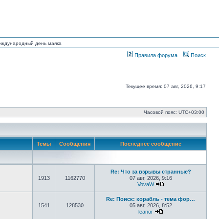
Международный день маяка
Правила форума
Поиск
Текущее время: 07 авг, 2026, 9:17
Часовой пояс:
UTC+03:00
Темы
Сообщения
Последнее сообщение
Re: Что за взрывы странные?
1913
1162770
07 авг, 2026, 9:16
VovaW
Перейти к последне
Re: Поиск: корабль - тема фор…
1541
128530
05 авг, 2026, 8:52
leanor
Перейти к последнем