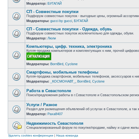
Модератор:
БУГАГАЙ
Нет
непрочитанных
СП - Совместные покупки
сообщений
Подфорум совместных покупок - выгодные цены, огромный ассортиме
Модераторы:
gucci by gucci
,
БУГАГАЙ
Нет
непрочитанных
СП - Совместные покупки - Одежда, обувь
сообщений
Подфорум совместных покупок исключительно для одежды, обуви.
Модератор:
Люли
Нет
непрочитанных
Компьютеры, цифр. техника, электроника
сообщений
Купля-продажа компьютеров и комплектующих к ним, прочей цифровой
Нет
Модераторы:
BornBird
,
Cyclone
непрочитанных
сообщений
Смартфоны, мобильные телефоны
Купля-продажа смартфонов, мобильных телефонов, аксессуаров к ни
Модераторы:
_КОСМОНАВТ_
,
BornBird
,
Cyclone
Нет
непрочитанных
сообщений
Работа в Севастополе
Поиск/предложения работы в г.Севастополе и Севастопольском регио
Нет
непрочитанных
Услуги / Разное
сообщений
Раздел для размещения объявлений об услугах в Севастополе, а так 
Модератор:
Paxa8407
Нет
непрочитанных
сообщений
Недвижимость Севастополя
Специализированный форум по покупке/продаже, найму и сдаче жилья
Нет
непрочитанных
Удалить cookies конференции
|
Наша команда
сообщений