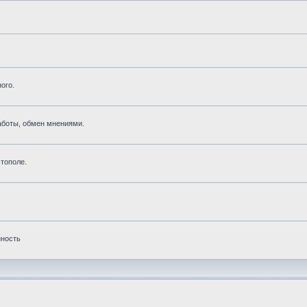
ого.
аботы, обмен мнениями.
тополе.
нность