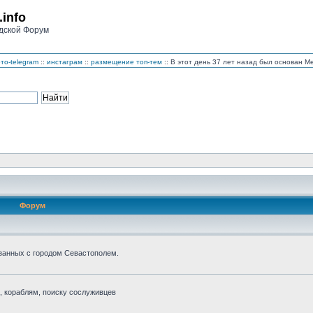
.info
дской Форум
то-telegram
::
инстаграм
::
размещение топ-тем
:: В этот день 37 лет назад был основан 
Форум
занных с городом Севастополем.
 кораблям, поиску сослуживцев