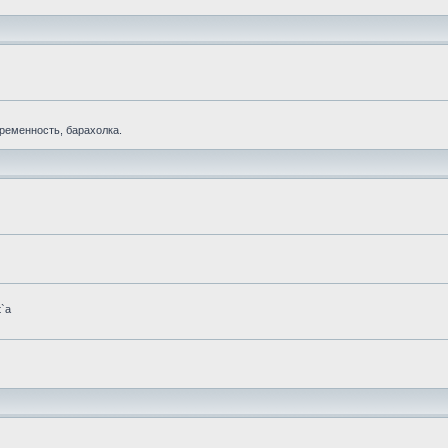
еременность, барахолка.
t`а