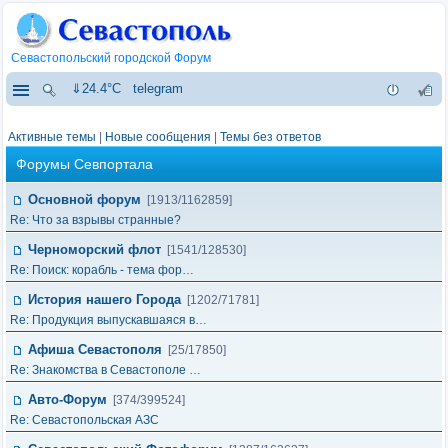
Севастопольский городской Форум
⇓24.4°C
telegram
Активные темы
|
Новые сообщения
|
Темы без ответов
Форумы Севпортала
Основной форум
[1913/1162859]
Re: Что за взрывы странные?
Черноморский флот
[1541/128530]
Re: Поиск: корабль - тема фор…
История нашего Города
[1202/71781]
Re: Продукция выпускавшаяся в…
Афиша Севастополя
[25/17850]
Re: Знакомства в Севастополе …
Авто-Форум
[374/399524]
Re: Севастопольская АЗС