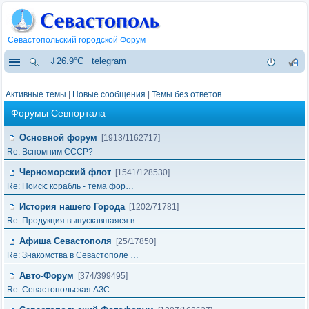
Севастопольский городской Форум
⇓26.9°C
telegram
Активные темы
|
Новые сообщения
|
Темы без ответов
Форумы Севпортала
Основной форум
[1913/1162717]
Re: Вспомним СССР?
Черноморский флот
[1541/128530]
Re: Поиск: корабль - тема фор…
История нашего Города
[1202/71781]
Re: Продукция выпускавшаяся в…
Афиша Севастополя
[25/17850]
Re: Знакомства в Севастополе …
Авто-Форум
[374/399495]
Re: Севастопольская АЗС