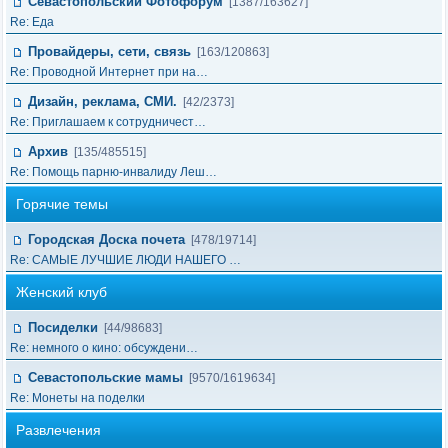
Севастопольский Фотофорум
[1387/163627]
Re: Еда
Провайдеры, сети, связь
[163/120863]
Re: Проводной Интернет при на…
Дизайн, реклама, СМИ.
[42/2373]
Re: Приглашаем к сотрудничест…
Архив
[135/485515]
Re: Помощь парню-инвалиду Леш…
Горячие темы
Городская Доска почета
[478/19714]
Re: САМЫЕ ЛУЧШИЕ ЛЮДИ НАШЕГО …
Женский клуб
Посиделки
[44/98683]
Re: немного о кино: обсуждени…
Севастопольские мамы
[9570/1619634]
Re: Монеты на поделки
Развлечения