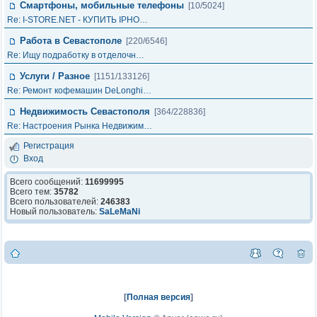
Смартфоны, мобильные телефоны
[10/5024]
Re: I-STORE.NET - КУПИТЬ IPHO…
Работа в Севастополе
[220/6546]
Re: Ищу подработку в отделочн…
Услуги / Разное
[1151/133126]
Re: Ремонт кофемашин DeLonghi…
Недвижимость Севастополя
[364/228836]
Re: Настроения Рынка Недвижим…
Регистрация
Вход
Всего сообщений:
11699995
Всего тем:
35782
Всего пользователей:
246383
Новый пользователь:
SaLeMaNi
[
Полная версия
]