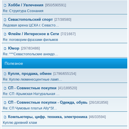
Хобби / Увлечения
[950/590591]
Re: Структура Сознания
Севастопольский спорт
[27/38580]
Ледовая арена ЦСКА г. Севасто…
Флейм / Интересное в Cети
[7/21667]
Re: поговорим фразами фильмов
Юмор
[297/83486]
Re: ***Севастопольские анекдо…
Полезное
Купля, продажа, обмен
[1796/655154]
Re: Куплю люминесцентные ламп…
СП - Совместные покупки
[41/189520]
Re: СП -Крымская Натуральная …
СП - Совместные покупки - Одежда, обувь
[26/181856]
Re: СП Чумовые платья Ally*Sf…
Компьютеры, цифр. техника, электроника
[46/33594]
Куплю древний хлам