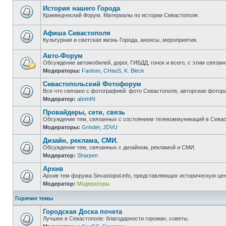
непрочитанных
сообщений
История нашего Города
Краеведческий Форум. Материалы по истории Севастополя.
Нет
непрочитанных
сообщений
Афиша Севастополя
Культурная и светская жизнь Города, анонсы, мероприятия.
Нет
непрочитанных
Авто-Форум
сообщений
Обсуждение автомобилей, дорог, ГИБДД, гонок и всего, с этим связанн
Модераторы:
Fantom
,
CHaoS
,
K. Bleck
Нет
непрочитанных
Севастопольский Фотофорум
сообщений
Все что связано с фотографией: фото Севастополя, авторские фотор
Модератор:
alximIN
Нет
непрочитанных
Провайдеры, сети, связь
сообщений
Обсуждение тем, связанных с состоянием телекоммуникаций в Севас
Модераторы:
Grinder
,
JDVU
Нет
непрочитанных
Дизайн, реклама, СМИ.
сообщений
Обсуждение тем, связанных с дизайном, рекламой и СМИ.
Модератор:
Sharpen
Нет
непрочитанных
Архив
сообщений
Архив тем форума Sevastopol.info, представляющих историческую це
Модератор:
Модераторы
Нет
непрочитанных
сообщений
Горячие темы
Городская Доска почета
Лучшее в Севастополе: благодарности горожан, советы.