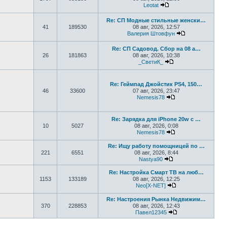
Leotat
Перейти к последнем
Re: СП Модные стильные женски…
41
189530
08 авг, 2026, 12:57
Валерия Штовфун
Перейти к пос
Re: СП Садовод. Сбор на 08 а…
26
181863
08 авг, 2026, 10:38
_СветиК_
Перейти к последн
Re: Геймпад Джoйcтик PS4, 150…
46
33600
07 авг, 2026, 23:47
Nemesis78
Перейти к последн
Re: Зарядка для iPhone 20w с …
10
5027
08 авг, 2026, 0:08
Nemesis78
Перейти к последн
Re: Ищу работу помощницей по …
221
6551
08 авг, 2026, 8:44
Nastya90
Перейти к последн
Re: Настройка Смарт ТВ на люб…
1153
133189
08 авг, 2026, 12:25
Neo[X-NET]
Перейти к послед
Re: Настроения Рынка Недвижим…
370
228853
08 авг, 2026, 12:43
Павел12345
Перейти к послед