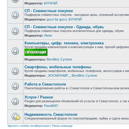
Модератор:
БУГАГАЙ
Нет
непрочитанных
СП - Совместные покупки
сообщений
Подфорум совместных покупок - выгодные цены, огромный ассортиме
Модераторы:
gucci by gucci
,
БУГАГАЙ
Нет
непрочитанных
СП - Совместные покупки - Одежда, обувь
сообщений
Подфорум совместных покупок исключительно для одежды, обуви.
Модератор:
Люли
Нет
непрочитанных
Компьютеры, цифр. техника, электроника
сообщений
Купля-продажа компьютеров и комплектующих к ним, прочей цифровой
Нет
Модераторы:
BornBird
,
Cyclone
непрочитанных
сообщений
Смартфоны, мобильные телефоны
Купля-продажа смартфонов, мобильных телефонов, аксессуаров к ни
Модераторы:
_КОСМОНАВТ_
,
BornBird
,
Cyclone
Нет
непрочитанных
сообщений
Работа в Севастополе
Поиск/предложения работы в г.Севастополе и Севастопольском регио
Нет
непрочитанных
Услуги / Разное
сообщений
Раздел для размещения объявлений об услугах в Севастополе, а так 
Модератор:
Paxa8407
Нет
непрочитанных
сообщений
Недвижимость Севастополя
Специализированный форум по покупке/продаже, найму и сдаче жилья
Нет
непрочитанных
Удалить cookies конференции
|
Наша команда
сообщений