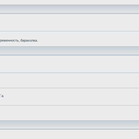
еременность, барахолка.
t`а