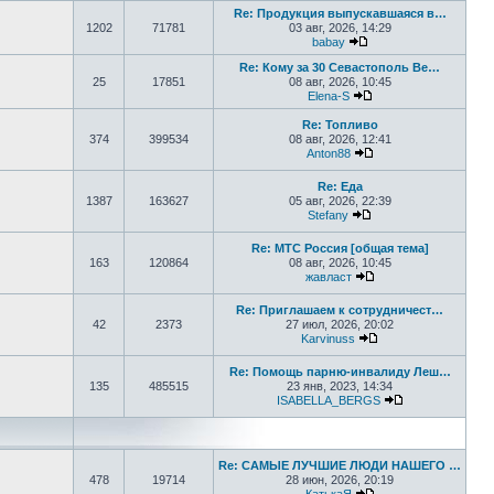
Re: Продукция выпускавшаяся в…
1202
71781
03 авг, 2026, 14:29
babay
Перейти к последнем
Re: Кому за 30 Севастополь Ве…
25
17851
08 авг, 2026, 10:45
Elena-S
Перейти к последне
Re: Топливо
374
399534
08 авг, 2026, 12:41
Anton88
Перейти к последне
Re: Еда
1387
163627
05 авг, 2026, 22:39
Stefany
Перейти к последне
Re: МТС Россия [общая тема]
163
120864
08 авг, 2026, 10:45
жавласт
Перейти к последне
Re: Приглашаем к сотрудничест…
42
2373
27 июл, 2026, 20:02
Karvinuss
Перейти к последн
Re: Помощь парню-инвалиду Леш…
135
485515
23 янв, 2023, 14:34
ISABELLA_BERGS
Перейти к пос
Re: САМЫЕ ЛУЧШИЕ ЛЮДИ НАШЕГО …
478
19714
28 июн, 2026, 20:19