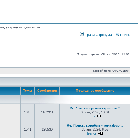
 Международный день кошек
Правила форума
Поиск
Текущее время: 08 авг, 2026, 13:02
Часовой пояс:
UTC+03:00
Темы
Сообщения
Последнее сообщение
Re: Что за взрывы странные?
1913
1162911
08 авг, 2026, 13:01
Тео
Перейти к последнему
Re: Поиск: корабль - тема фор…
1541
128530
05 авг, 2026, 8:52
leanor
Перейти к последнем