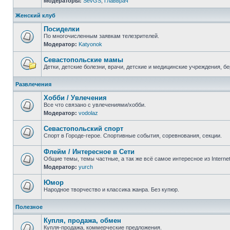
Модераторы:
SevGS
,
Главврач
Нет
непрочитанных
сообщений
Женский клуб
Посиделки
По многочисленным заявкам телезрителей.
Модератор:
Katyonok
Нет
непрочитанных
сообщений
Севастопольские мамы
Детки, детские болезни, врачи, детские и медицинские учреждения, б
Нет
непрочитанных
Развлечения
сообщений
Хобби / Увлечения
Все что связано с увлечениями/хобби.
Модератор:
vodolaz
Нет
непрочитанных
сообщений
Севастопольский спорт
Спорт в Городе-герое. Спортивные события, соревнования, секции.
Нет
непрочитанных
Флейм / Интересное в Cети
сообщений
Общие темы, темы частные, а так же всё самое интересное из Interne
Модератор:
yurch
Нет
непрочитанных
сообщений
Юмор
Народное творчество и классика жанра. Без купюр.
Нет
непрочитанных
Полезное
сообщений
Купля, продажа, обмен
Купля-продажа, коммерческие предложения.