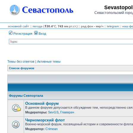
Sevastopol
Севастопольский горо
основной сайт
::
погода
(
⇑30.4
°C,
743
мм.рт.ст.) :: рад.фон
-
мкр/ч
::
telegram
::
наш фо
Регистрация
Вход
Темы без ответов
|
Активные темы
Список форумов
Форумы Севпортала
Основной форум
В данном форуме допускается обсуждение тем, непосредственно свя
Модераторы:
SevGS
,
Главврач
Нет
непрочитанных
Черноморский флот
сообщений
Военно-морской форум, посвященый истории и современности флота,
Модератор:
Crimean
Нет