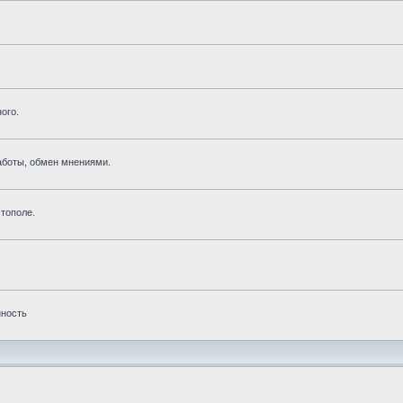
ого.
аботы, обмен мнениями.
тополе.
нность