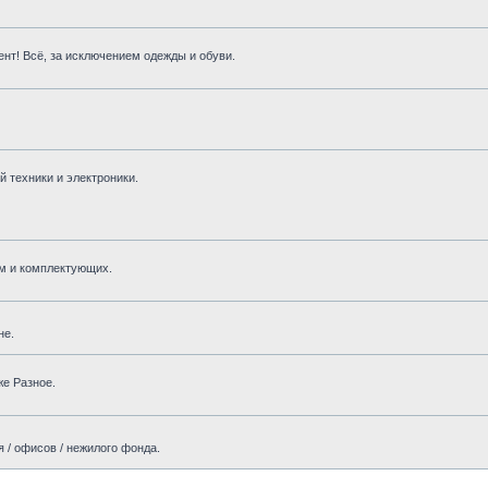
нт! Всё, за исключением одежды и обуви.
 техники и электроники.
м и комплектующих.
не.
же Разное.
 / офисов / нежилого фонда.