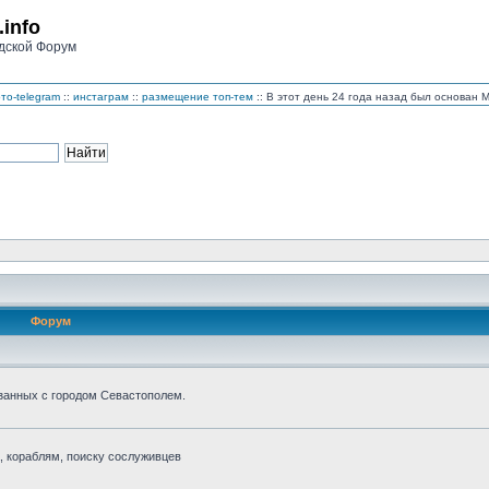
.info
дской Форум
то-telegram
::
инстаграм
::
размещение топ-тем
:: В этот день 24 года назад был основан
Форум
занных с городом Севастополем.
 кораблям, поиску сослуживцев