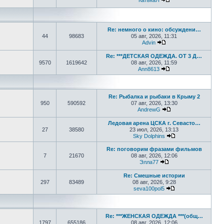
КатькаЯ
Перейти к последне
Re: немного о кино: обсуждени…
44
98683
05 авг, 2026, 11:31
Advin
Перейти к последнем
Re: ***ДЕТСКАЯ ОДЕЖДА. ОТ 3 Д…
9570
1619642
08 авг, 2026, 11:59
Ann8613
Перейти к последне
Re: Рыбалка и рыбаки в Крыму 2
950
590592
07 авг, 2026, 13:30
AndrewG
Перейти к последн
Ледовая арена ЦСКА г. Севасто…
27
38580
23 июл, 2026, 13:13
Sky Dolphins
Перейти к послед
Re: поговорим фразами фильмов
7
21670
08 авг, 2026, 12:06
Элла77
Перейти к последне
Re: Смешные истории
297
83489
08 авг, 2026, 9:28
seva100pol5
Перейти к послед
Re: ***ЖЕНСКАЯ ОДЕЖДА ***(общ…
1797
655186
08 авг, 2026, 12:06