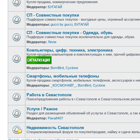
Купля-продажа, коммерческие предложения.
Модератор:
БУГАГАЙ
Нет
непрочитанных
СП - Совместные покупки
сообщений
Подфорум совместных покупок - выгодные цены, огромный ассортиме
Модераторы:
gucci by gucci
,
БУГАГАЙ
Нет
непрочитанных
СП - Совместные покупки - Одежда, обувь
сообщений
Подфорум совместных покупок исключительно для одежды, обуви.
Модератор:
Люли
Нет
непрочитанных
Компьютеры, цифр. техника, электроника
сообщений
Купля-продажа компьютеров и комплектующих к ним, прочей цифровой
Нет
Модераторы:
BornBird
,
Cyclone
непрочитанных
сообщений
Смартфоны, мобильные телефоны
Купля-продажа смартфонов, мобильных телефонов, аксессуаров к ни
Модераторы:
_КОСМОНАВТ_
,
BornBird
,
Cyclone
Нет
непрочитанных
сообщений
Работа в Севастополе
Поиск/предложения работы в г.Севастополе и Севастопольском регио
Нет
непрочитанных
Услуги / Разное
сообщений
Раздел для размещения объявлений об услугах в Севастополе, а так 
Модератор:
Paxa8407
Нет
непрочитанных
сообщений
Недвижимость Севастополя
Специализированный форум по покупке/продаже, найму и сдаче жилья
Нет
непрочитанных
Удалить cookies конференции
|
Наша команда