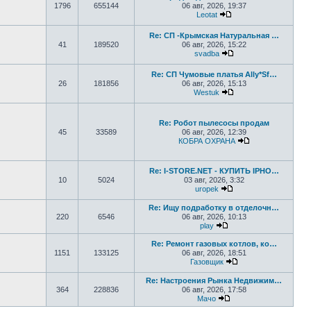
1796
655144
06 авг, 2026, 19:37
Leotat
Перейти к последнем
Re: СП -Крымская Натуральная …
41
189520
06 авг, 2026, 15:22
svadba
Перейти к последне
Re: СП Чумовые платья Ally*Sf…
26
181856
06 авг, 2026, 15:13
Westuk
Перейти к последне
Re: Робот пылесосы продам
45
33589
06 авг, 2026, 12:39
КОБРА ОХРАНА
Перейти к посл
Re: I-STORE.NET - КУПИТЬ IPHO…
10
5024
03 авг, 2026, 3:32
uropek
Перейти к последне
Re: Ищу подработку в отделочн…
220
6546
06 авг, 2026, 10:13
play
Перейти к последнему
Re: Ремонт газовых котлов, ко…
1151
133125
06 авг, 2026, 18:51
Газовщик
Перейти к последн
Re: Настроения Рынка Недвижим…
364
228836
06 авг, 2026, 17:58
Мачо
Перейти к последнем