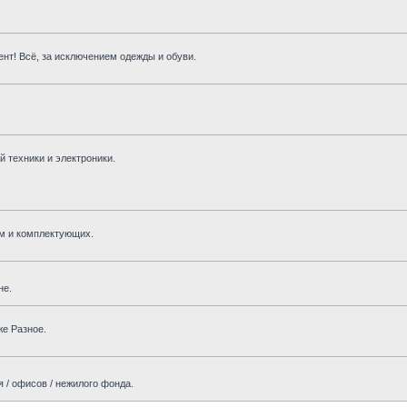
нт! Всё, за исключением одежды и обуви.
 техники и электроники.
м и комплектующих.
не.
же Разное.
 / офисов / нежилого фонда.