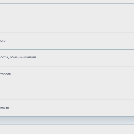
ого.
аботы, обмен мнениями.
тополе.
нность