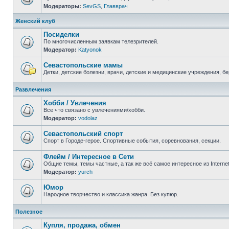
Модераторы:
SevGS
,
Главврач
Нет
непрочитанных
сообщений
Женский клуб
Посиделки
По многочисленным заявкам телезрителей.
Модератор:
Katyonok
Нет
непрочитанных
сообщений
Севастопольские мамы
Детки, детские болезни, врачи, детские и медицинские учреждения, б
Нет
непрочитанных
Развлечения
сообщений
Хобби / Увлечения
Все что связано с увлечениями/хобби.
Модератор:
vodolaz
Нет
непрочитанных
сообщений
Севастопольский спорт
Спорт в Городе-герое. Спортивные события, соревнования, секции.
Нет
непрочитанных
Флейм / Интересное в Cети
сообщений
Общие темы, темы частные, а так же всё самое интересное из Interne
Модератор:
yurch
Нет
непрочитанных
сообщений
Юмор
Народное творчество и классика жанра. Без купюр.
Нет
непрочитанных
Полезное
сообщений
Купля, продажа, обмен