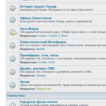
Нет
непрочитанных
сообщений
История нашего Города
Краеведческий Форум. Материалы по истории Севастополя.
Нет
непрочитанных
сообщений
Афиша Севастополя
Культурная и светская жизнь Города, анонсы, мероприятия.
Нет
непрочитанных
Авто-Форум
сообщений
Обсуждение автомобилей, дорог, ГИБДД, гонок и всего, с этим связанн
Модераторы:
Fantom
,
CHaoS
,
K. Bleck
Нет
непрочитанных
Севастопольский Фотофорум
сообщений
Все что связано с фотографией: фото Севастополя, авторские фотор
Модератор:
alximIN
Нет
непрочитанных
Провайдеры, сети, связь
сообщений
Обсуждение тем, связанных с состоянием телекоммуникаций в Севас
Модераторы:
Grinder
,
JDVU
Нет
непрочитанных
Дизайн, реклама, СМИ.
сообщений
Обсуждение тем, связанных с дизайном, рекламой и СМИ.
Модератор:
Sharpen
Нет
непрочитанных
Архив
сообщений
Архив тем форума Sevastopol.info, представляющих историческую це
Модератор:
Модераторы
Нет
непрочитанных
сообщений
Горячие темы
Городская Доска почета
Лучшее в Севастополе: благодарности горожан, советы.