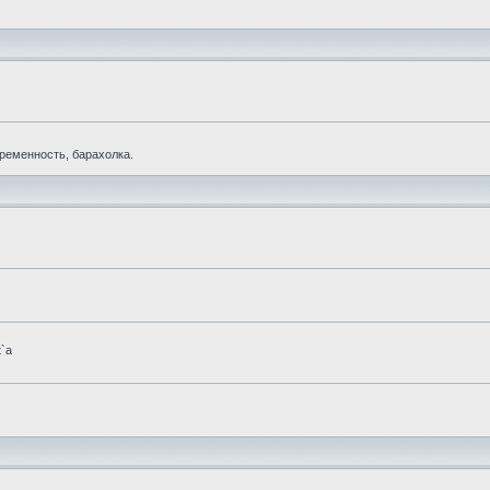
еременность, барахолка.
t`а