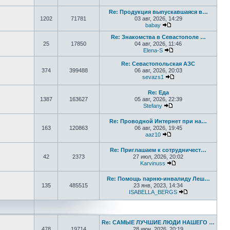
Перейти к последнем
Re: Продукция выпускавшаяся в…
1202
71781
03 авг, 2026, 14:29
babay
Перейти к последнем
Re: Знакомства в Севастополе …
25
17850
04 авг, 2026, 11:46
Elena-S
Перейти к последне
Re: Севастопольская АЗС
374
399488
06 авг, 2026, 20:03
sevazs1
Перейти к последне
Re: Еда
1387
163627
05 авг, 2026, 22:39
Stefany
Перейти к последне
Re: Проводной Интернет при на…
163
120863
06 авг, 2026, 19:45
aaz10
Перейти к последнем
Re: Приглашаем к сотрудничест…
42
2373
27 июл, 2026, 20:02
Karvinuss
Перейти к последн
Re: Помощь парню-инвалиду Леш…
135
485515
23 янв, 2023, 14:34
ISABELLA_BERGS
Перейти к пос
Re: САМЫЕ ЛУЧШИЕ ЛЮДИ НАШЕГО …
478
19714
28 июн, 2026, 20:19