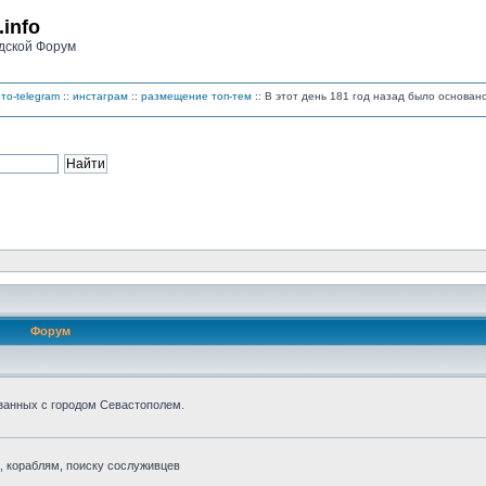
.info
дской Форум
то-telegram
::
инстаграм
::
размещение топ-тем
:: В этот день 181 год назад было основа
Форум
занных с городом Севастополем.
 кораблям, поиску сослуживцев