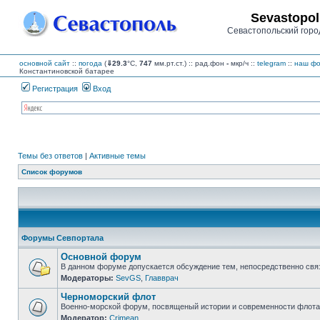
Sevastopol
Севастопольский горо
основной сайт
::
погода
(
⇓29.3
°C,
747
мм.рт.ст.) :: рад.фон
-
мкр/ч
::
telegram
::
наш фо
Константиновской батарее
Регистрация
Вход
Темы без ответов
|
Активные темы
Список форумов
Форумы Севпортала
Основной форум
В данном форуме допускается обсуждение тем, непосредственно свя
Модераторы:
SevGS
,
Главврач
Нет
непрочитанных
Черноморский флот
сообщений
Военно-морской форум, посвященый истории и современности флота,
Модератор:
Crimean