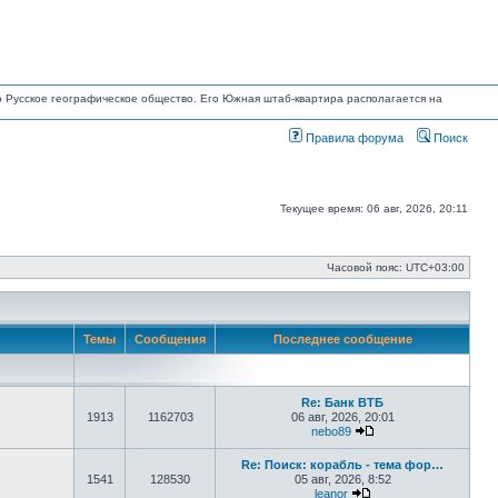
но Русское географическое общество. Его Южная штаб-квартира располагается на
Правила форума
Поиск
Текущее время: 06 авг, 2026, 20:11
Часовой пояс:
UTC+03:00
Темы
Сообщения
Последнее сообщение
Re: Банк ВТБ
1913
1162703
06 авг, 2026, 20:01
nebo89
Перейти к последне
Re: Поиск: корабль - тема фор…
1541
128530
05 авг, 2026, 8:52
leanor