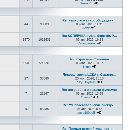
КатькаЯ
Перейти к последне
Re: немного о кино: обсуждени…
44
98683
05 авг, 2026, 11:31
Advin
Перейти к последнем
Re: КОПЕЕЧКА рубль бережёт. Р…
9570
1619633
06 авг, 2026, 16:23
Семицветик
Перейти к послед
Re: Структура Сознания
950
590591
06 авг, 2026, 10:37
Trimp
Перейти к последнем
Ледовая арена ЦСКА г. Севасто…
27
38580
23 июл, 2026, 13:13
Sky Dolphins
Перейти к послед
Re: поговорим фразами фильмов
7
21667
05 авг, 2026, 13:38
Элла77
Перейти к последне
Re: ***Севастопольские анекдо…
297
83485
04 авг, 2026, 8:48
seva100pol5
Перейти к послед
Re: Продам детский комплект п…