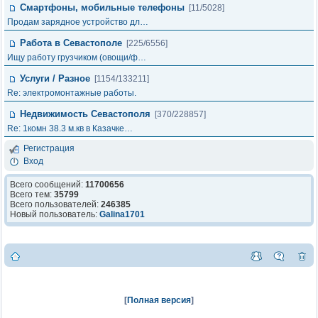
Смартфоны, мобильные телефоны
[11/5028]
Продам зарядное устройство дл…
Работа в Севастополе
[225/6556]
Ищу работу грузчиком (овощи/ф…
Услуги / Разное
[1154/133211]
Re: электромонтажные работы.
Недвижимость Севастополя
[370/228857]
Re: 1комн 38.3 м.кв в Казачке…
Регистрация
Вход
Всего сообщений:
11700656
Всего тем:
35799
Всего пользователей:
246385
Новый пользователь:
Galina1701
[
Полная версия
]