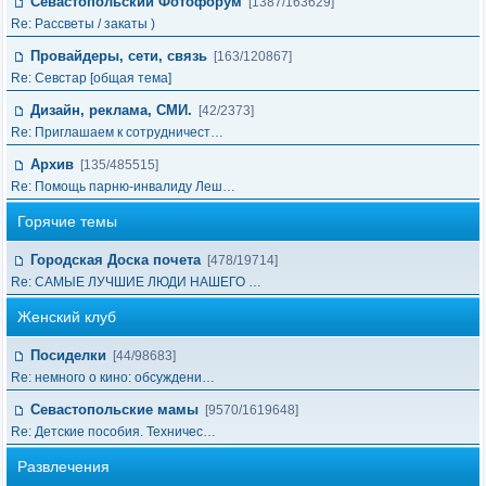
Севастопольский Фотофорум
[1387/163629]
Re: Рассветы / закаты )
Провайдеры, сети, связь
[163/120867]
Re: Cевстар [общая тема]
Дизайн, реклама, СМИ.
[42/2373]
Re: Приглашаем к сотрудничест…
Архив
[135/485515]
Re: Помощь парню-инвалиду Леш…
Горячие темы
Городская Доска почета
[478/19714]
Re: САМЫЕ ЛУЧШИЕ ЛЮДИ НАШЕГО …
Женский клуб
Посиделки
[44/98683]
Re: немного о кино: обсуждени…
Севастопольские мамы
[9570/1619648]
Re: Детские пособия. Техничес…
Развлечения