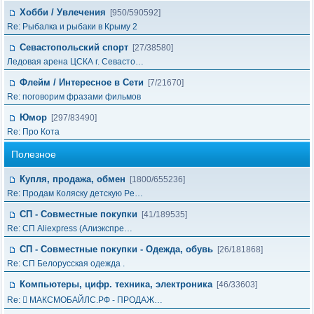
Хобби / Увлечения
[950/590592]
Re: Рыбалка и рыбаки в Крыму 2
Севастопольский спорт
[27/38580]
Ледовая арена ЦСКА г. Севасто…
Флейм / Интересное в Cети
[7/21670]
Re: поговорим фразами фильмов
Юмор
[297/83490]
Re: Про Кота
Полезное
Купля, продажа, обмен
[1800/655236]
Re: Продам Коляску детскую Pe…
СП - Совместные покупки
[41/189535]
Re: СП Aliexpress (Алиэкспре…
СП - Совместные покупки - Одежда, обувь
[26/181868]
Re: СП Белорусская одежда .
Компьютеры, цифр. техника, электроника
[46/33603]
Re:  МАКСМОБАЙЛС.РФ - ПРОДАЖ…