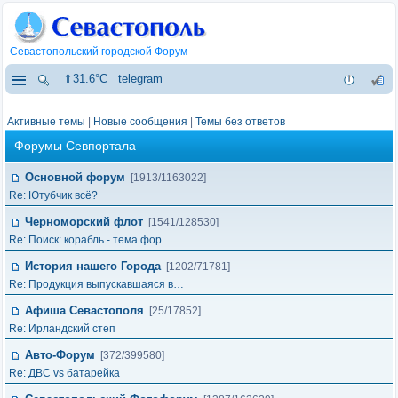
Севастопольский городской Форум
⇑31.6°C
telegram
Активные темы
|
Новые сообщения
|
Темы без ответов
Форумы Севпортала
Основной форум
[1913/1163022]
Re: Ютубчик всё?
Черноморский флот
[1541/128530]
Re: Поиск: корабль - тема фор…
История нашего Города
[1202/71781]
Re: Продукция выпускавшаяся в…
Афиша Севастополя
[25/17852]
Re: Ирландский степ
Авто-Форум
[372/399580]
Re: ДВС vs батарейка