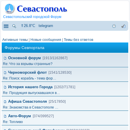
Севастопольский городской Форум
⇑26.8°C
telegram
Активные темы
|
Новые сообщения
|
Темы без ответов
Форумы Севпортала
Основной форум
[1913/1162867]
Re: Что за взрывы странные?
Черноморский флот
[1541/128530]
Re: Поиск: корабль - тема фор…
История нашего Города
[1202/71781]
Re: Продукция выпускавшаяся в…
Афиша Севастополя
[25/17850]
Re: Знакомства в Севастополе …
Авто-Форум
[374/399527]
Re: Топливо