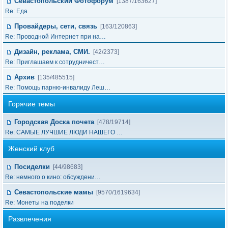
Севастопольский Фотофорум
[1387/163627]
Re: Еда
Провайдеры, сети, связь
[163/120863]
Re: Проводной Интернет при на…
Дизайн, реклама, СМИ.
[42/2373]
Re: Приглашаем к сотрудничест…
Архив
[135/485515]
Re: Помощь парню-инвалиду Леш…
Горячие темы
Городская Доска почета
[478/19714]
Re: САМЫЕ ЛУЧШИЕ ЛЮДИ НАШЕГО …
Женский клуб
Посиделки
[44/98683]
Re: немного о кино: обсуждени…
Севастопольские мамы
[9570/1619634]
Re: Монеты на поделки
Развлечения