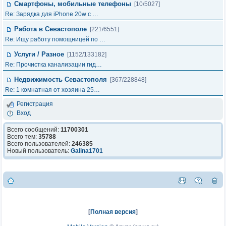
Смартфоны, мобильные телефоны
[10/5027]
Re: Зарядка для iPhone 20w с …
Работа в Севастополе
[221/6551]
Re: Ищу работу помощницей по …
Услуги / Разное
[1152/133182]
Re: Прочистка канализации гид…
Недвижимость Севастополя
[367/228848]
Re: 1 комнатная от хозяина 25…
Регистрация
Вход
Всего сообщений:
11700301
Всего тем:
35788
Всего пользователей:
246385
Новый пользователь:
Galina1701
[
Полная версия
]