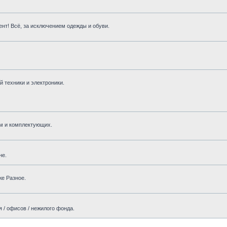
нт! Всё, за исключением одежды и обуви.
 техники и электроники.
м и комплектующих.
не.
же Разное.
 / офисов / нежилого фонда.