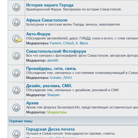
непрочитанных
сообщений
История нашего Города
Краеведческий Форум. Материалы по истории Севастополя.
Нет
непрочитанных
сообщений
Афиша Севастополя
Культурная и светская жизнь Города, анонсы, мероприятия.
Нет
непрочитанных
Авто-Форум
сообщений
Обсуждение автомобилей, дорог, ГИБДД, гонок и всего, с этим связанн
Модераторы:
Fantom
,
CHaoS
,
K. Bleck
Нет
непрочитанных
Севастопольский Фотофорум
сообщений
Все что связано с фотографией: фото Севастополя, авторские фотор
Модератор:
alximIN
Нет
непрочитанных
Провайдеры, сети, связь
сообщений
Обсуждение тем, связанных с состоянием телекоммуникаций в Севас
Модераторы:
Grinder
,
JDVU
Нет
непрочитанных
Дизайн, реклама, СМИ.
сообщений
Обсуждение тем, связанных с дизайном, рекламой и СМИ.
Модератор:
Sharpen
Нет
непрочитанных
Архив
сообщений
Архив тем форума Sevastopol.info, представляющих историческую це
Модератор:
Модераторы
Нет
непрочитанных
сообщений
Горячие темы
Городская Доска почета
Лучшее в Севастополе: благодарности горожан, советы.