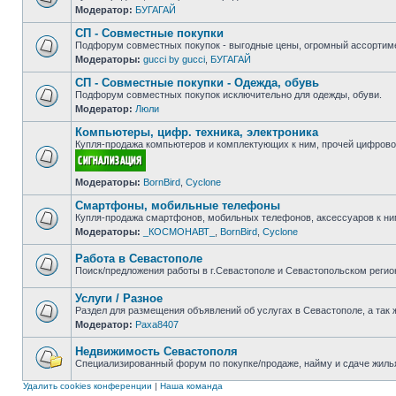
Модератор:
БУГАГАЙ
Нет
непрочитанных
СП - Совместные покупки
сообщений
Подфорум совместных покупок - выгодные цены, огромный ассортиме
Модераторы:
gucci by gucci
,
БУГАГАЙ
Нет
непрочитанных
СП - Совместные покупки - Одежда, обувь
сообщений
Подфорум совместных покупок исключительно для одежды, обуви.
Модератор:
Люли
Нет
непрочитанных
Компьютеры, цифр. техника, электроника
сообщений
Купля-продажа компьютеров и комплектующих к ним, прочей цифровой
Нет
Модераторы:
BornBird
,
Cyclone
непрочитанных
сообщений
Смартфоны, мобильные телефоны
Купля-продажа смартфонов, мобильных телефонов, аксессуаров к ни
Модераторы:
_КОСМОНАВТ_
,
BornBird
,
Cyclone
Нет
непрочитанных
сообщений
Работа в Севастополе
Поиск/предложения работы в г.Севастополе и Севастопольском регио
Нет
непрочитанных
Услуги / Разное
сообщений
Раздел для размещения объявлений об услугах в Севастополе, а так 
Модератор:
Paxa8407
Нет
непрочитанных
сообщений
Недвижимость Севастополя
Специализированный форум по покупке/продаже, найму и сдаче жилья
Нет
непрочитанных
Удалить cookies конференции
|
Наша команда
сообщений