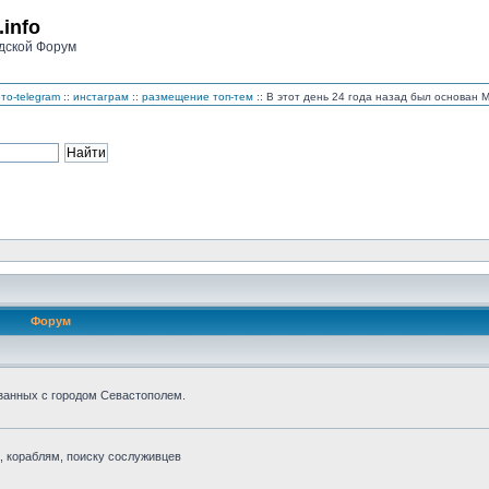
.info
дской Форум
то-telegram
::
инстаграм
::
размещение топ-тем
:: В этот день 24 года назад был основан
Форум
занных с городом Севастополем.
 кораблям, поиску сослуживцев