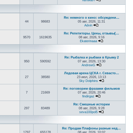
КатькаЯ
Перейти к последне
Re: немного о кино: обсуждени…
44
98683
05 авг, 2026, 11:31
Advin
Перейти к последнем
Re: Репетиторы. Цены, отзывы[…
9570
1619635
08 авг, 2026, 9:16
Ekaterinaaa
Перейти к послед
Re: Рыбалка и рыбаки в Крыму 2
950
590592
07 авг, 2026, 13:30
AndrewG
Перейти к последн
Ледовая арена ЦСКА г. Севасто…
27
38580
23 июл, 2026, 13:13
Sky Dolphins
Перейти к послед
Re: поговорим фразами фильмов
7
21669
07 авг, 2026, 20:46
findirgaz
Перейти к последне
Re: Смешные истории
297
83489
08 авг, 2026, 9:28
seva100pol5
Перейти к послед
Re: Продам Плафоны разные нед…
1797
655178
08 авг, 2026, 10:02