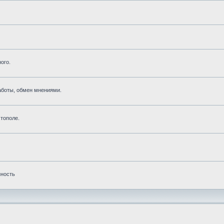
ого.
аботы, обмен мнениями.
тополе.
нность