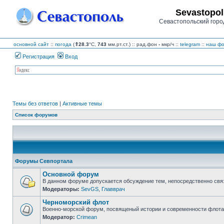
Sevastopol
Севастопольский горо
основной сайт
::
погода
(
⇑28.3
°C,
743
мм.рт.ст.) :: рад.фон
-
мкр/ч
::
telegram
::
наш фо
Регистрация
Вход
Темы без ответов
|
Активные темы
Список форумов
Форумы Севпортала
Основной форум
В данном форуме допускается обсуждение тем, непосредственно свя
Модераторы:
SevGS
,
Главврач
Нет
непрочитанных
Черноморский флот
сообщений
Военно-морской форум, посвященый истории и современности флота,
Модератор:
Crimean
Нет