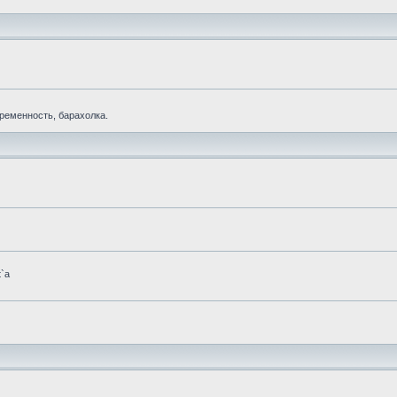
еременность, барахолка.
t`а