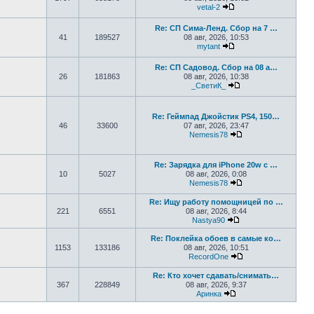
vetal-2
Перейти к последнем
Re: СП Сима-Ленд. Сбор на 7 …
41
189527
08 авг, 2026, 10:53
mytant
Перейти к последнем
Re: СП Садовод. Сбор на 08 а…
26
181863
08 авг, 2026, 10:38
_СветиК_
Перейти к последн
Re: Геймпад Джoйcтик PS4, 150…
46
33600
07 авг, 2026, 23:47
Nemesis78
Перейти к последн
Re: Зарядка для iPhone 20w с …
10
5027
08 авг, 2026, 0:08
Nemesis78
Перейти к последн
Re: Ищу работу помощницей по …
221
6551
08 авг, 2026, 8:44
Nastya90
Перейти к последн
Re: Поклейка обоев в самые ко…
1153
133186
08 авг, 2026, 10:51
RecordOne
Перейти к последн
Re: Кто хочет сдавать/снимать…
367
228849
08 авг, 2026, 9:37
Аринка
Перейти к последне