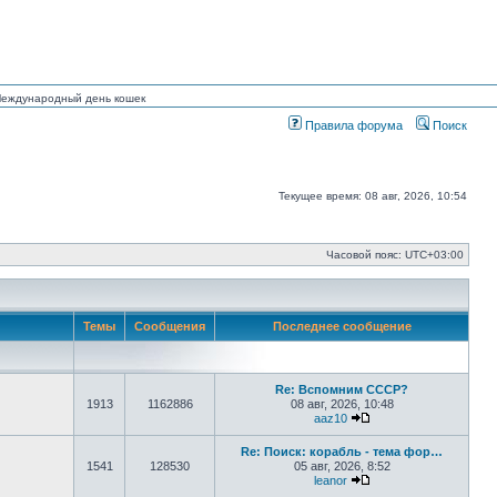
 Международный день кошек
Правила форума
Поиск
Текущее время: 08 авг, 2026, 10:54
Часовой пояс:
UTC+03:00
Темы
Сообщения
Последнее сообщение
Re: Вспомним СССР?
1913
1162886
08 авг, 2026, 10:48
aaz10
Перейти к последнем
Re: Поиск: корабль - тема фор…
1541
128530
05 авг, 2026, 8:52
leanor
Перейти к последнем