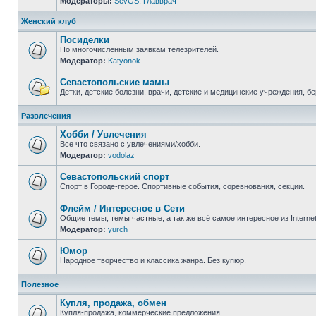
Модераторы:
SevGS
,
Главврач
Нет
непрочитанных
сообщений
Женский клуб
Посиделки
По многочисленным заявкам телезрителей.
Модератор:
Katyonok
Нет
непрочитанных
сообщений
Севастопольские мамы
Детки, детские болезни, врачи, детские и медицинские учреждения, б
Нет
непрочитанных
Развлечения
сообщений
Хобби / Увлечения
Все что связано с увлечениями/хобби.
Модератор:
vodolaz
Нет
непрочитанных
сообщений
Севастопольский спорт
Спорт в Городе-герое. Спортивные события, соревнования, секции.
Нет
непрочитанных
Флейм / Интересное в Cети
сообщений
Общие темы, темы частные, а так же всё самое интересное из Interne
Модератор:
yurch
Нет
непрочитанных
сообщений
Юмор
Народное творчество и классика жанра. Без купюр.
Нет
непрочитанных
Полезное
сообщений
Купля, продажа, обмен
Купля-продажа, коммерческие предложения.