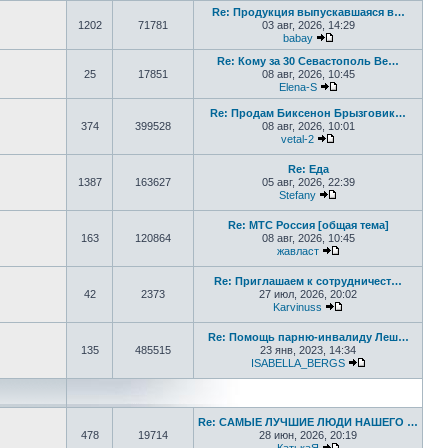
Re: Продукция выпускавшаяся в…
1202
71781
03 авг, 2026, 14:29
babay
Перейти к последнем
Re: Кому за 30 Севастополь Ве…
25
17851
08 авг, 2026, 10:45
Elena-S
Перейти к последне
Re: Продам Биксенон Брызговик…
374
399528
08 авг, 2026, 10:01
vetal-2
Перейти к последнем
Re: Еда
1387
163627
05 авг, 2026, 22:39
Stefany
Перейти к последне
Re: МТС Россия [общая тема]
163
120864
08 авг, 2026, 10:45
жавласт
Перейти к последне
Re: Приглашаем к сотрудничест…
42
2373
27 июл, 2026, 20:02
Karvinuss
Перейти к последн
Re: Помощь парню-инвалиду Леш…
135
485515
23 янв, 2023, 14:34
ISABELLA_BERGS
Перейти к пос
Re: САМЫЕ ЛУЧШИЕ ЛЮДИ НАШЕГО …
478
19714
28 июн, 2026, 20:19