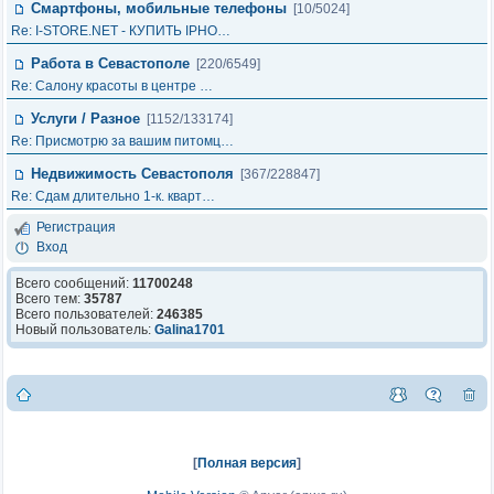
Смартфоны, мобильные телефоны
[10/5024]
Re: I-STORE.NET - КУПИТЬ IPHO…
Работа в Севастополе
[220/6549]
Re: Салону красоты в центре …
Услуги / Разное
[1152/133174]
Re: Присмотрю за вашим питомц…
Недвижимость Севастополя
[367/228847]
Re: Сдам длительно 1-к. кварт…
Регистрация
Вход
Всего сообщений:
11700248
Всего тем:
35787
Всего пользователей:
246385
Новый пользователь:
Galina1701
[
Полная версия
]