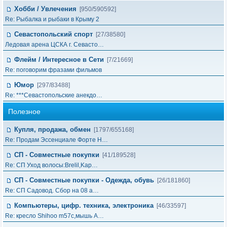
Хобби / Увлечения
[950/590592]
Re: Рыбалка и рыбаки в Крыму 2
Севастопольский спорт
[27/38580]
Ледовая арена ЦСКА г. Севасто…
Флейм / Интересное в Cети
[7/21669]
Re: поговорим фразами фильмов
Юмор
[297/83488]
Re: ***Севастопольские анекдо…
Полезное
Купля, продажа, обмен
[1797/655168]
Re: Продам Эссенциале Форте Н…
СП - Совместные покупки
[41/189528]
Re: СП Уход волосы:Brelil,Kap…
СП - Совместные покупки - Одежда, обувь
[26/181860]
Re: СП Садовод. Сбор на 08 а…
Компьютеры, цифр. техника, электроника
[46/33597]
Re: кресло Shihoo m57c,мышь A…