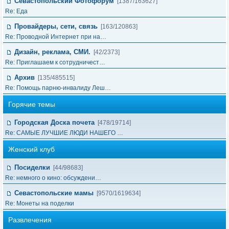
Севастопольский Фотофорум
[1387/163627]
Re: Еда
Провайдеры, сети, связь
[163/120863]
Re: Проводной Интернет при на…
Дизайн, реклама, СМИ.
[42/2373]
Re: Приглашаем к сотрудничест…
Архив
[135/485515]
Re: Помощь парню-инвалиду Леш…
Горячие темы
Городская Доска почета
[478/19714]
Re: САМЫЕ ЛУЧШИЕ ЛЮДИ НАШЕГО …
Женский клуб
Посиделки
[44/98683]
Re: немного о кино: обсуждени…
Севастопольские мамы
[9570/1619634]
Re: Монеты на поделки
Развлечения