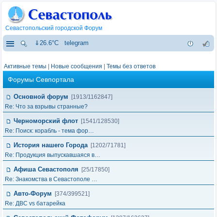
Севастопольский городской Форум
⇓26.6°C
telegram
Активные темы
|
Новые сообщения
|
Темы без ответов
Форумы Севпортала
Основной форум
[1913/1162847]
Re: Что за взрывы странные?
Черноморский флот
[1541/128530]
Re: Поиск: корабль - тема фор…
История нашего Города
[1202/71781]
Re: Продукция выпускавшаяся в…
Афиша Севастополя
[25/17850]
Re: Знакомства в Севастополе …
Авто-Форум
[374/399521]
Re: ДВС vs батарейка