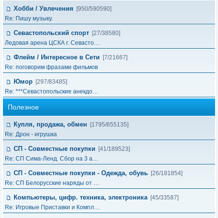
Хобби / Увлечения
[950/590590]
Re: Пишу музыку.
Севастопольский спорт
[27/38580]
Ледовая арена ЦСКА г. Севасто…
Флейм / Интересное в Cети
[7/21667]
Re: поговорим фразами фильмов
Юмор
[297/83485]
Re: ***Севастопольские анекдо…
Полезное
Купля, продажа, обмен
[1795/655135]
Re: Дрон - игрушка
СП - Совместные покупки
[41/189523]
Re: СП Сима-Ленд. Сбор на 3 а…
СП - Совместные покупки - Одежда, обувь
[26/181854]
Re: СП Белорусские наряды от …
Компьютеры, цифр. техника, электроника
[45/33587]
Re: Игровые Приставки и Компл…