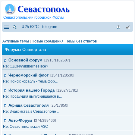
Севастопольский городской Форум
⇓25.63°C
telegram
Активные темы
|
Новые сообщения
|
Темы без ответов
Форумы Севпортала
Основной форум
[1913/1162607]
Re: OZON/Wildberries всё?
Черноморский флот
[1541/128530]
Re: Поиск: корабль - тема фор…
История нашего Города
[1202/71781]
Re: Продукция выпускавшаяся в…
Афиша Севастополя
[25/17850]
Re: Знакомства в Севастополе …
Авто-Форум
[374/399466]
Re: Севастопольская АЗС