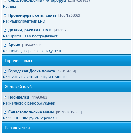
Севастопольский Фотофорум
[1387/163627]
Re: Еда
Провайдеры, сети, связь
[163/120862]
Re: Радиолюбители LPD
Дизайн, реклама, СМИ.
[42/2373]
Re: Приглашаем к сотрудничест…
Архив
[135/485515]
Re: Помощь парню-инвалиду Леш…
Горячие темы
Городская Доска почета
[478/19714]
Re: САМЫЕ ЛУЧШИЕ ЛЮДИ НАШЕГО …
Женский клуб
Посиделки
[44/98683]
Re: немного о кино: обсуждени…
Севастопольские мамы
[9570/1619631]
Re: КОПЕЕЧКА рубль бережёт. Р…
Развлечения