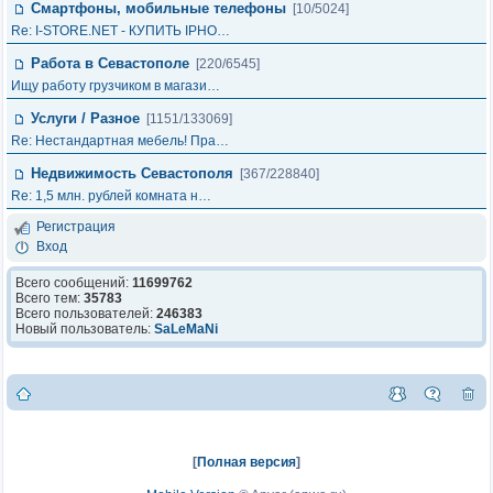
Смартфоны, мобильные телефоны
[10/5024]
Re: I-STORE.NET - КУПИТЬ IPHO…
Работа в Севастополе
[220/6545]
Ищу работу грузчиком в магази…
Услуги / Разное
[1151/133069]
Re: Нестандартная мебель! Пра…
Недвижимость Севастополя
[367/228840]
Re: 1,5 млн. рублей комната н…
Регистрация
Вход
Всего сообщений:
11699762
Всего тем:
35783
Всего пользователей:
246383
Новый пользователь:
SaLeMaNi
[
Полная версия
]