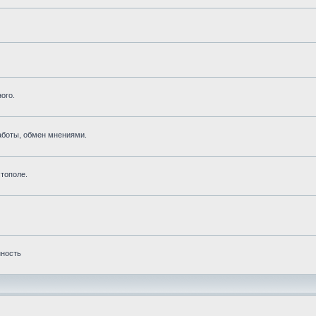
ого.
аботы, обмен мнениями.
тополе.
нность