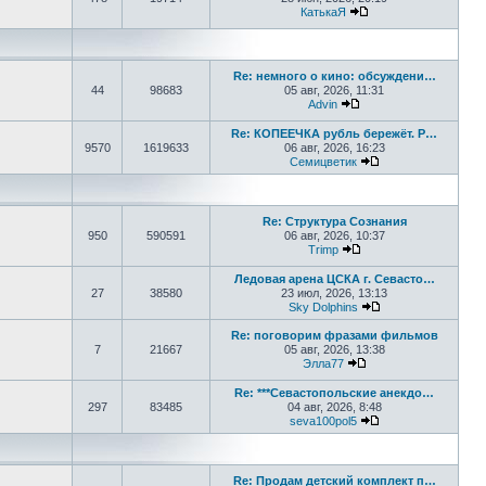
КатькаЯ
Перейти к последне
Re: немного о кино: обсуждени…
44
98683
05 авг, 2026, 11:31
Advin
Перейти к последнем
Re: КОПЕЕЧКА рубль бережёт. Р…
9570
1619633
06 авг, 2026, 16:23
Семицветик
Перейти к послед
Re: Структура Сознания
950
590591
06 авг, 2026, 10:37
Trimp
Перейти к последнем
Ледовая арена ЦСКА г. Севасто…
27
38580
23 июл, 2026, 13:13
Sky Dolphins
Перейти к послед
Re: поговорим фразами фильмов
7
21667
05 авг, 2026, 13:38
Элла77
Перейти к последне
Re: ***Севастопольские анекдо…
297
83485
04 авг, 2026, 8:48
seva100pol5
Перейти к послед
Re: Продам детский комплект п…