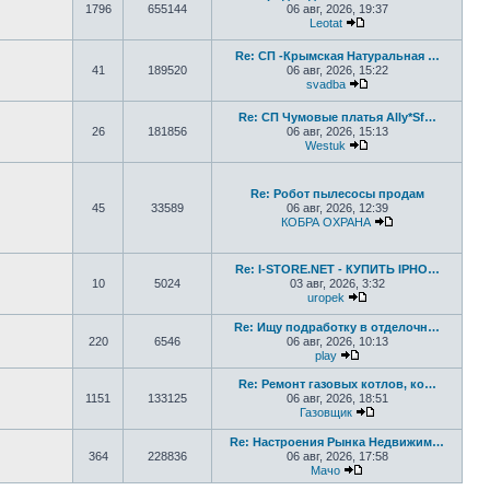
1796
655144
06 авг, 2026, 19:37
Leotat
Перейти к последнем
Re: СП -Крымская Натуральная …
41
189520
06 авг, 2026, 15:22
svadba
Перейти к последне
Re: СП Чумовые платья Ally*Sf…
26
181856
06 авг, 2026, 15:13
Westuk
Перейти к последне
Re: Робот пылесосы продам
45
33589
06 авг, 2026, 12:39
КОБРА ОХРАНА
Перейти к посл
Re: I-STORE.NET - КУПИТЬ IPHO…
10
5024
03 авг, 2026, 3:32
uropek
Перейти к последне
Re: Ищу подработку в отделочн…
220
6546
06 авг, 2026, 10:13
play
Перейти к последнему
Re: Ремонт газовых котлов, ко…
1151
133125
06 авг, 2026, 18:51
Газовщик
Перейти к последн
Re: Настроения Рынка Недвижим…
364
228836
06 авг, 2026, 17:58
Мачо
Перейти к последнем