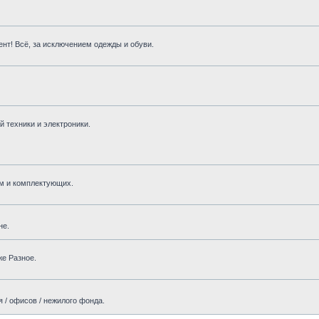
нт! Всё, за исключением одежды и обуви.
 техники и электроники.
м и комплектующих.
не.
же Разное.
 / офисов / нежилого фонда.