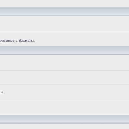
еременность, барахолка.
t`а