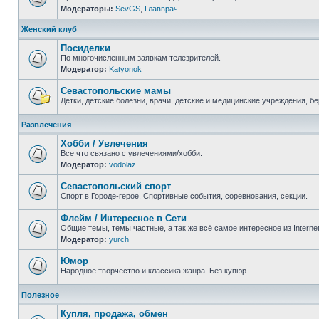
Модераторы:
SevGS
,
Главврач
Нет
непрочитанных
сообщений
Женский клуб
Посиделки
По многочисленным заявкам телезрителей.
Модератор:
Katyonok
Нет
непрочитанных
сообщений
Севастопольские мамы
Детки, детские болезни, врачи, детские и медицинские учреждения, б
Нет
непрочитанных
Развлечения
сообщений
Хобби / Увлечения
Все что связано с увлечениями/хобби.
Модератор:
vodolaz
Нет
непрочитанных
сообщений
Севастопольский спорт
Спорт в Городе-герое. Спортивные события, соревнования, секции.
Нет
непрочитанных
Флейм / Интересное в Cети
сообщений
Общие темы, темы частные, а так же всё самое интересное из Interne
Модератор:
yurch
Нет
непрочитанных
сообщений
Юмор
Народное творчество и классика жанра. Без купюр.
Нет
непрочитанных
Полезное
сообщений
Купля, продажа, обмен