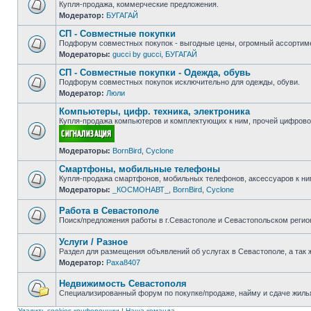
Купля-продажа, коммерческие предложения.
Модератор:
БУГАГАЙ
Нет
непрочитанных
СП - Совместные покупки
сообщений
Подфорум совместных покупок - выгодные цены, огромный ассортиме
Модераторы:
gucci by gucci
,
БУГАГАЙ
Нет
непрочитанных
СП - Совместные покупки - Одежда, обувь
сообщений
Подфорум совместных покупок исключительно для одежды, обуви.
Модератор:
Люли
Нет
непрочитанных
Компьютеры, цифр. техника, электроника
сообщений
Купля-продажа компьютеров и комплектующих к ним, прочей цифровой
Нет
Модераторы:
BornBird
,
Cyclone
непрочитанных
сообщений
Смартфоны, мобильные телефоны
Купля-продажа смартфонов, мобильных телефонов, аксессуаров к ни
Модераторы:
_КОСМОНАВТ_
,
BornBird
,
Cyclone
Нет
непрочитанных
сообщений
Работа в Севастополе
Поиск/предложения работы в г.Севастополе и Севастопольском регио
Нет
непрочитанных
Услуги / Разное
сообщений
Раздел для размещения объявлений об услугах в Севастополе, а так 
Модератор:
Paxa8407
Нет
непрочитанных
сообщений
Недвижимость Севастополя
Специализированный форум по покупке/продаже, найму и сдаче жилья
Нет
непрочитанных
Удалить cookies конференции
|
Наша команда