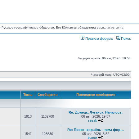
но Русское географическое общество. Его Южная штаб-квартира располагается на
Правила форума
Поиск
Текущее время: 06 авг, 2026, 19:58
Часовой пояс:
UTC+03:00
Темы
Сообщения
Последнее сообщение
Re: Донецк, Луганск. Началось.
1913
1162700
06 авг, 2026, 19:57
sezak
Перейти к последнем
Re: Поиск: корабль - тема фор…
1541
128530
05 авг, 2026, 8:52
leanor