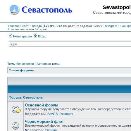
Sevastopol
Севастопольский горо
основной сайт
::
погода
(
⇓29.9
°C,
747
мм.рт.ст.) :: рад.фон
-
мкр/ч
::
telegram
::
наш фо
Константиновской батарее
Регистрация
Вход
Темы без ответов
|
Активные темы
Список форумов
Форумы Севпортала
Основной форум
В данном форуме допускается обсуждение тем, непосредственно свя
Модераторы:
SevGS
,
Главврач
Нет
непрочитанных
Черноморский флот
сообщений
Военно-морской форум, посвященый истории и современности флота,
Модератор:
Crimean