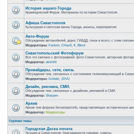
Нет
непрочитанных
сообщений
История нашего Города
Краеведческий Форум. Материалы по истории Севастополя.
Нет
непрочитанных
сообщений
Афиша Севастополя
Культурная и светская жизнь Города, анонсы, мероприятия.
Нет
непрочитанных
Авто-Форум
сообщений
Обсуждение автомобилей, дорог, ГИБДД, гонок и всего, с этим связанн
Модераторы:
Fantom
,
CHaoS
,
K. Bleck
Нет
непрочитанных
Севастопольский Фотофорум
сообщений
Все что связано с фотографией: фото Севастополя, авторские фотор
Модератор:
alximIN
Нет
непрочитанных
Провайдеры, сети, связь
сообщений
Обсуждение тем, связанных с состоянием телекоммуникаций в Севас
Модераторы:
Grinder
,
JDVU
Нет
непрочитанных
Дизайн, реклама, СМИ.
сообщений
Обсуждение тем, связанных с дизайном, рекламой и СМИ.
Модератор:
Sharpen
Нет
непрочитанных
Архив
сообщений
Архив тем форума Sevastopol.info, представляющих историческую це
Модератор:
Модераторы
Нет
непрочитанных
сообщений
Горячие темы
Городская Доска почета
Лучшее в Севастополе: благодарности горожан, советы.