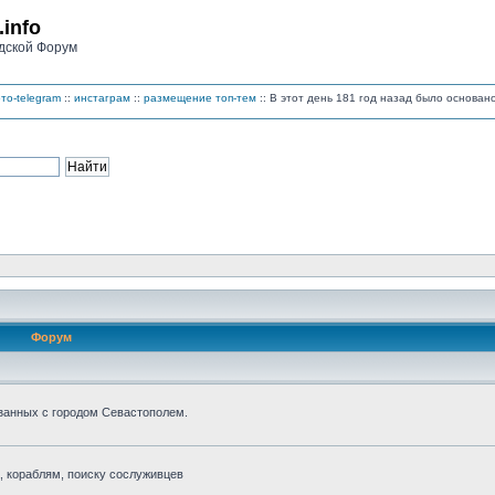
.info
дской Форум
то-telegram
::
инстаграм
::
размещение топ-тем
:: В этот день 181 год назад было основа
Форум
занных с городом Севастополем.
 кораблям, поиску сослуживцев