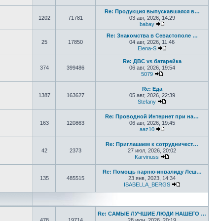
Перейти к последнем
Re: Продукция выпускавшаяся в…
1202
71781
03 авг, 2026, 14:29
babay
Перейти к последнем
Re: Знакомства в Севастополе …
25
17850
04 авг, 2026, 11:46
Elena-S
Перейти к последне
Re: ДВС vs батарейка
374
399486
06 авг, 2026, 19:54
5079
Перейти к последнем
Re: Еда
1387
163627
05 авг, 2026, 22:39
Stefany
Перейти к последне
Re: Проводной Интернет при на…
163
120863
06 авг, 2026, 19:45
aaz10
Перейти к последнем
Re: Приглашаем к сотрудничест…
42
2373
27 июл, 2026, 20:02
Karvinuss
Перейти к последн
Re: Помощь парню-инвалиду Леш…
135
485515
23 янв, 2023, 14:34
ISABELLA_BERGS
Перейти к пос
Re: САМЫЕ ЛУЧШИЕ ЛЮДИ НАШЕГО …
478
19714
28 июн, 2026, 20:19