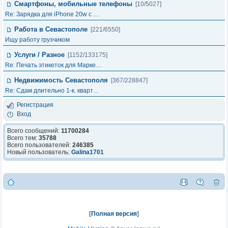
Смартфоны, мобильные телефоны
[10/5027]
Re: Зарядка для iPhone 20w с …
Работа в Севастополе
[221/6550]
Ищу работу грузчиком
Услуги / Разное
[1152/133175]
Re: Печать этикеток для Марке…
Недвижимость Севастополя
[367/228847]
Re: Сдам длительно 1-к. кварт…
Регистрация
Вход
Всего сообщений:
11700284
Всего тем:
35788
Всего пользователей:
246385
Новый пользователь:
Galina1701
[
Полная версия
]