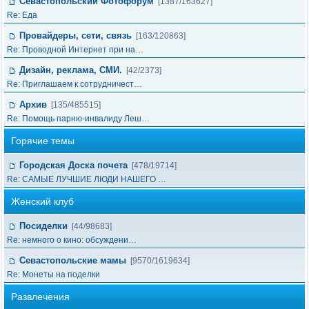
Севастопольский Фотофорум
[1387/163627]
Re: Еда
Провайдеры, сети, связь
[163/120863]
Re: Проводной Интернет при на…
Дизайн, реклама, СМИ.
[42/2373]
Re: Приглашаем к сотрудничест…
Архив
[135/485515]
Re: Помощь парню-инвалиду Леш…
Горячие темы
Городская Доска почета
[478/19714]
Re: САМЫЕ ЛУЧШИЕ ЛЮДИ НАШЕГО …
Женский клуб
Посиделки
[44/98683]
Re: немного о кино: обсуждени…
Севастопольские мамы
[9570/1619634]
Re: Монеты на поделки
Развлечения