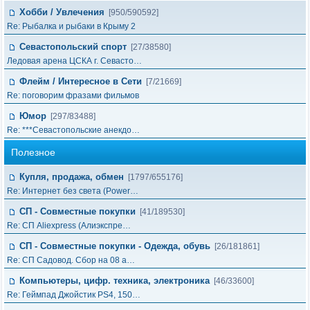
Хобби / Увлечения
[950/590592]
Re: Рыбалка и рыбаки в Крыму 2
Севастопольский спорт
[27/38580]
Ледовая арена ЦСКА г. Севасто…
Флейм / Интересное в Cети
[7/21669]
Re: поговорим фразами фильмов
Юмор
[297/83488]
Re: ***Севастопольские анекдо…
Полезное
Купля, продажа, обмен
[1797/655176]
Re: Интернет без света (Power…
СП - Совместные покупки
[41/189530]
Re: СП Aliexpress (Алиэкспре…
СП - Совместные покупки - Одежда, обувь
[26/181861]
Re: СП Садовод. Сбор на 08 а…
Компьютеры, цифр. техника, электроника
[46/33600]
Re: Геймпад Джoйcтик PS4, 150…