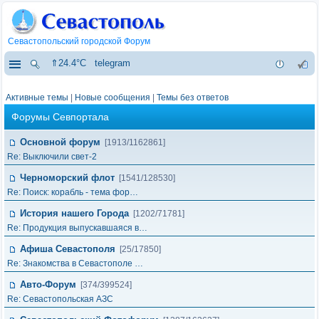
Севастопольский городской Форум
⇑24.4°C
telegram
Активные темы
|
Новые сообщения
|
Темы без ответов
Форумы Севпортала
Основной форум
[1913/1162861]
Re: Выключили свет-2
Черноморский флот
[1541/128530]
Re: Поиск: корабль - тема фор…
История нашего Города
[1202/71781]
Re: Продукция выпускавшаяся в…
Афиша Севастополя
[25/17850]
Re: Знакомства в Севастополе …
Авто-Форум
[374/399524]
Re: Севастопольская АЗС