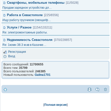
Смартфоны, мобильные телефоны
[11/5028]
Продам зарядное устройство дл…
Работа в Севастополе
[225/6556]
Ищу работу грузчиком (овощи/ф…
Услуги / Разное
[1154/133211]
Re: электромонтажные работы.
Недвижимость Севастополя
[370/228857]
Re: 1комн 38.3 м.кв в Казачке…
Регистрация
Вход
Всего сообщений:
11700655
Всего тем:
35799
Всего пользователей:
246385
Новый пользователь:
Galina1701
[
Полная версия
]