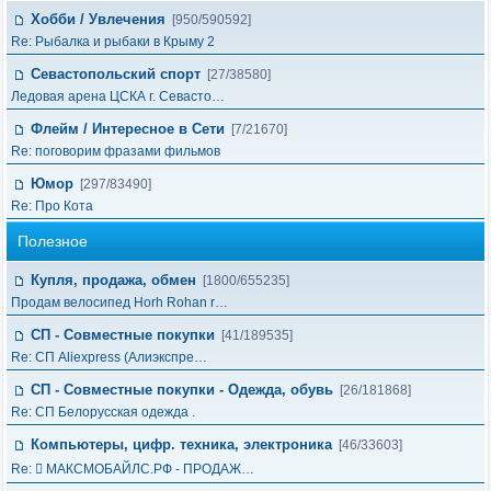
Хобби / Увлечения
[950/590592]
Re: Рыбалка и рыбаки в Крыму 2
Севастопольский спорт
[27/38580]
Ледовая арена ЦСКА г. Севасто…
Флейм / Интересное в Cети
[7/21670]
Re: поговорим фразами фильмов
Юмор
[297/83490]
Re: Про Кота
Полезное
Купля, продажа, обмен
[1800/655235]
Продам велосипед Horh Rohan r…
СП - Совместные покупки
[41/189535]
Re: СП Aliexpress (Алиэкспре…
СП - Совместные покупки - Одежда, обувь
[26/181868]
Re: СП Белорусская одежда .
Компьютеры, цифр. техника, электроника
[46/33603]
Re:  МАКСМОБАЙЛС.РФ - ПРОДАЖ…