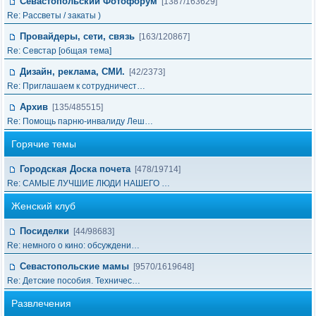
Севастопольский Фотофорум
[1387/163629]
Re: Рассветы / закаты )
Провайдеры, сети, связь
[163/120867]
Re: Cевстар [общая тема]
Дизайн, реклама, СМИ.
[42/2373]
Re: Приглашаем к сотрудничест…
Архив
[135/485515]
Re: Помощь парню-инвалиду Леш…
Горячие темы
Городская Доска почета
[478/19714]
Re: САМЫЕ ЛУЧШИЕ ЛЮДИ НАШЕГО …
Женский клуб
Посиделки
[44/98683]
Re: немного о кино: обсуждени…
Севастопольские мамы
[9570/1619648]
Re: Детские пособия. Техничес…
Развлечения