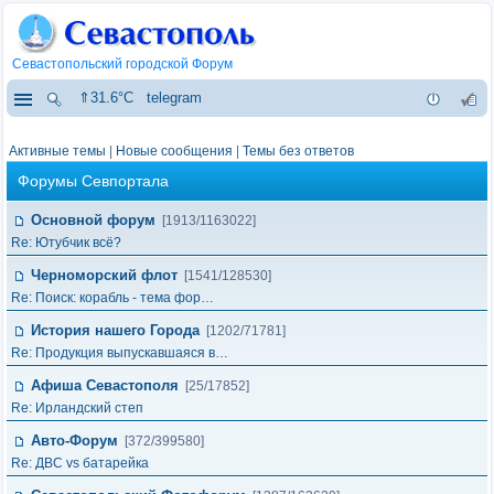
Севастопольский городской Форум
⇑31.6°C
telegram
Активные темы
|
Новые сообщения
|
Темы без ответов
Форумы Севпортала
Основной форум
[1913/1163022]
Re: Ютубчик всё?
Черноморский флот
[1541/128530]
Re: Поиск: корабль - тема фор…
История нашего Города
[1202/71781]
Re: Продукция выпускавшаяся в…
Афиша Севастополя
[25/17852]
Re: Ирландский степ
Авто-Форум
[372/399580]
Re: ДВС vs батарейка