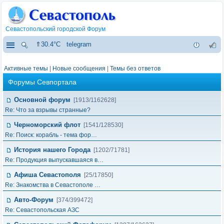
Севастопольский городской Форум
⇑30.4°C
telegram
Активные темы
|
Новые сообщения
|
Темы без ответов
Форумы Севпортала
Основной форум
[1913/1162628]
Re: Что за взрывы странные?
Черноморский флот
[1541/128530]
Re: Поиск: корабль - тема фор…
История нашего Города
[1202/71781]
Re: Продукция выпускавшаяся в…
Афиша Севастополя
[25/17850]
Re: Знакомства в Севастополе …
Авто-Форум
[374/399472]
Re: Севастопольская АЗС