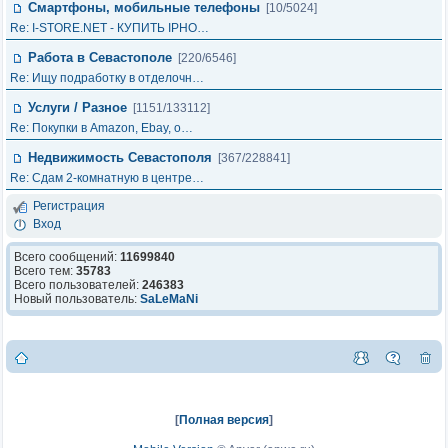
Смартфоны, мобильные телефоны
[10/5024]
Re: I-STORE.NET - КУПИТЬ IPHO…
Работа в Севастополе
[220/6546]
Re: Ищу подработку в отделочн…
Услуги / Разное
[1151/133112]
Re: Покупки в Amazon, Ebay, о…
Недвижимость Севастополя
[367/228841]
Re: Сдам 2-комнатную в центре…
Регистрация
Вход
Всего сообщений:
11699840
Всего тем:
35783
Всего пользователей:
246383
Новый пользователь:
SaLeMaNi
[
Полная версия
]