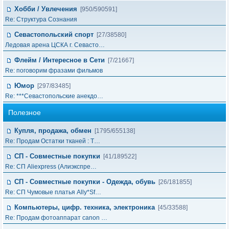
Хобби / Увлечения
[950/590591]
Re: Структура Сознания
Севастопольский спорт
[27/38580]
Ледовая арена ЦСКА г. Севасто…
Флейм / Интересное в Cети
[7/21667]
Re: поговорим фразами фильмов
Юмор
[297/83485]
Re: ***Севастопольские анекдо…
Полезное
Купля, продажа, обмен
[1795/655138]
Re: Продам Остатки тканей : Т…
СП - Совместные покупки
[41/189522]
Re: СП Aliexpress (Алиэкспре…
СП - Совместные покупки - Одежда, обувь
[26/181855]
Re: СП Чумовые платья Ally*Sf…
Компьютеры, цифр. техника, электроника
[45/33588]
Re: Продам фотоаппарат canon …