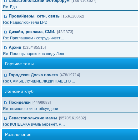
Севастопольский Фотофорум
[1387/163627]
Re: Еда
Провайдеры, сети, связь
[163/120862]
Re: Радиолюбители LPD
Дизайн, реклама, СМИ.
[42/2373]
Re: Приглашаем к сотрудничест…
Архив
[135/485515]
Re: Помощь парню-инвалиду Леш…
Горячие темы
Городская Доска почета
[478/19714]
Re: САМЫЕ ЛУЧШИЕ ЛЮДИ НАШЕГО …
Женский клуб
Посиделки
[44/98683]
Re: немного о кино: обсуждени…
Севастопольские мамы
[9570/1619632]
Re: КОПЕЕЧКА рубль бережёт. Р…
Развлечения