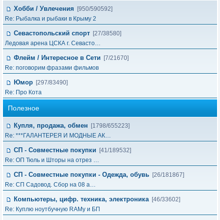
Хобби / Увлечения
[950/590592]
Re: Рыбалка и рыбаки в Крыму 2
Севастопольский спорт
[27/38580]
Ледовая арена ЦСКА г. Севасто…
Флейм / Интересное в Cети
[7/21670]
Re: поговорим фразами фильмов
Юмор
[297/83490]
Re: Про Кота
Полезное
Купля, продажа, обмен
[1798/655223]
Re: ***ГАЛАНТЕРЕЯ И МОДНЫЕ АК…
СП - Совместные покупки
[41/189532]
Re: ОП Тюль и Шторы на отрез …
СП - Совместные покупки - Одежда, обувь
[26/181867]
Re: СП Садовод. Сбор на 08 а…
Компьютеры, цифр. техника, электроника
[46/33602]
Re: Куплю ноутбучную RAMу и БП