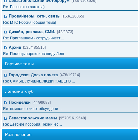
Севастопольский Фотофорум
[1387/163629]
Re: Рассветы / закаты )
Провайдеры, сети, связь
[163/120865]
Re: МТС Россия [общая тема]
Дизайн, реклама, СМИ.
[42/2373]
Re: Приглашаем к сотрудничест…
Архив
[135/485515]
Re: Помощь парню-инвалиду Леш…
Горячие темы
Городская Доска почета
[478/19714]
Re: САМЫЕ ЛУЧШИЕ ЛЮДИ НАШЕГО …
Женский клуб
Посиделки
[44/98683]
Re: немного о кино: обсуждени…
Севастопольские мамы
[9570/1619648]
Re: Детские пособия. Техничес…
Развлечения