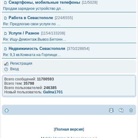
Смартфоны, мобильные телефоны
[11/5028]
Продам зарядное устройство дл…
Работа в Севастополе
[224/6555]
Re: Предлогаю свои услуги по …
Услуги / Разное
[1154/133208]
Re: Ищу-Демонтаж.Вывоз.Бетонн…
Недвижимость Севастополя
[370/228854]
Re: 9,3 кв.Комната на Горпище…
Регистрация
Вход
Всего сообщений:
11700593
Всего тем:
35798
Всего пользователей:
246385
Новый пользователь:
Galina1701
[
Полная версия
]