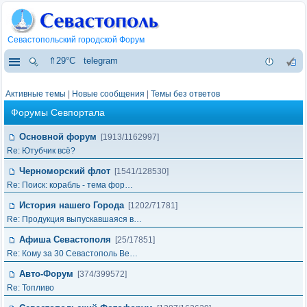
Севастопольский городской Форум
⇑29°C
telegram
Активные темы
|
Новые сообщения
|
Темы без ответов
Форумы Севпортала
Основной форум
[1913/1162997]
Re: Ютубчик всё?
Черноморский флот
[1541/128530]
Re: Поиск: корабль - тема фор…
История нашего Города
[1202/71781]
Re: Продукция выпускавшаяся в…
Афиша Севастополя
[25/17851]
Re: Кому за 30 Севастополь Ве…
Авто-Форум
[374/399572]
Re: Топливо