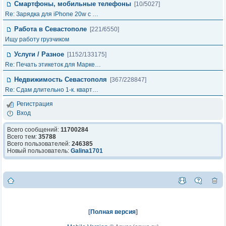
Смартфоны, мобильные телефоны
[10/5027]
Re: Зарядка для iPhone 20w с …
Работа в Севастополе
[221/6550]
Ищу работу грузчиком
Услуги / Разное
[1152/133175]
Re: Печать этикеток для Марке…
Недвижимость Севастополя
[367/228847]
Re: Сдам длительно 1-к. кварт…
Регистрация
Вход
Всего сообщений:
11700284
Всего тем:
35788
Всего пользователей:
246385
Новый пользователь:
Galina1701
[
Полная версия
]