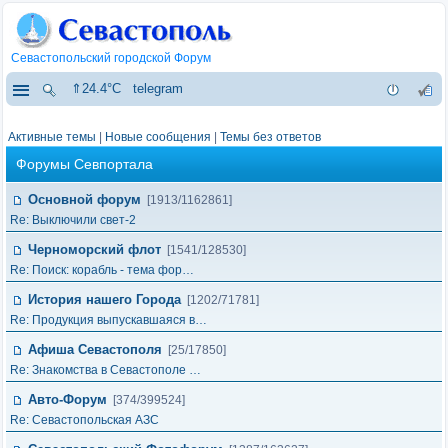
Севастопольский городской Форум
⇑24.4°C
telegram
Активные темы
|
Новые сообщения
|
Темы без ответов
Форумы Севпортала
Основной форум
[1913/1162861]
Re: Выключили свет-2
Черноморский флот
[1541/128530]
Re: Поиск: корабль - тема фор…
История нашего Города
[1202/71781]
Re: Продукция выпускавшаяся в…
Афиша Севастополя
[25/17850]
Re: Знакомства в Севастополе …
Авто-Форум
[374/399524]
Re: Севастопольская АЗС