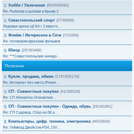
Хобби / Увлечения
[950/590592]
Re: Рыбалка и рыбаки в Крыму 2
Севастопольский спорт
[27/38580]
Ледовая арена ЦСКА г. Севасто…
Флейм / Интересное в Cети
[7/21669]
Re: поговорим фразами фильмов
Юмор
[297/83488]
Re: ***Севастопольские анекдо…
Полезное
Купля, продажа, обмен
[1797/655176]
Re: Интернет без света (Power…
СП - Совместные покупки
[41/189530]
Re: СП Aliexpress (Алиэкспре…
СП - Совместные покупки - Одежда, обувь
[26/181861]
Re: СП Садовод. Сбор на 08 а…
Компьютеры, цифр. техника, электроника
[46/33600]
Re: Геймпад Джoйcтик PS4, 150…