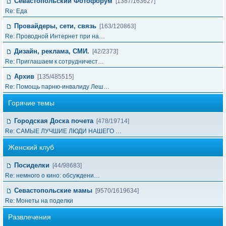
Севастопольский Фотофорум
[1387/163627]
Re: Еда
Провайдеры, сети, связь
[163/120863]
Re: Проводной Интернет при на…
Дизайн, реклама, СМИ.
[42/2373]
Re: Приглашаем к сотрудничест…
Архив
[135/485515]
Re: Помощь парню-инвалиду Леш…
Горячие темы
Городская Доска почета
[478/19714]
Re: САМЫЕ ЛУЧШИЕ ЛЮДИ НАШЕГО …
Женский клуб
Посиделки
[44/98683]
Re: немного о кино: обсуждени…
Севастопольские мамы
[9570/1619634]
Re: Монеты на поделки
Развлечения