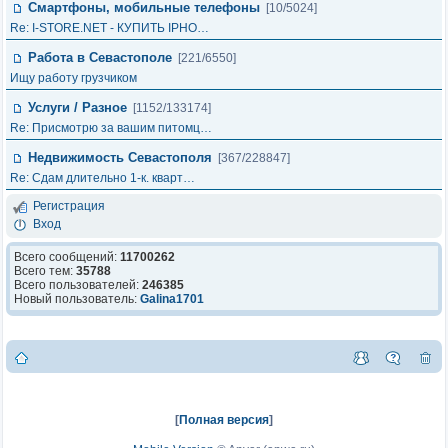
Смартфоны, мобильные телефоны
[10/5024]
Re: I-STORE.NET - КУПИТЬ IPHO…
Работа в Севастополе
[221/6550]
Ищу работу грузчиком
Услуги / Разное
[1152/133174]
Re: Присмотрю за вашим питомц…
Недвижимость Севастополя
[367/228847]
Re: Сдам длительно 1-к. кварт…
Регистрация
Вход
Всего сообщений:
11700262
Всего тем:
35788
Всего пользователей:
246385
Новый пользователь:
Galina1701
[
Полная версия
]