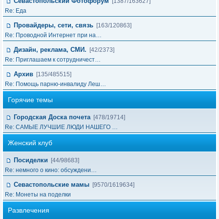
Севастопольский Фотофорум
[1387/163627]
Re: Еда
Провайдеры, сети, связь
[163/120863]
Re: Проводной Интернет при на…
Дизайн, реклама, СМИ.
[42/2373]
Re: Приглашаем к сотрудничест…
Архив
[135/485515]
Re: Помощь парню-инвалиду Леш…
Горячие темы
Городская Доска почета
[478/19714]
Re: САМЫЕ ЛУЧШИЕ ЛЮДИ НАШЕГО …
Женский клуб
Посиделки
[44/98683]
Re: немного о кино: обсуждени…
Севастопольские мамы
[9570/1619634]
Re: Монеты на поделки
Развлечения