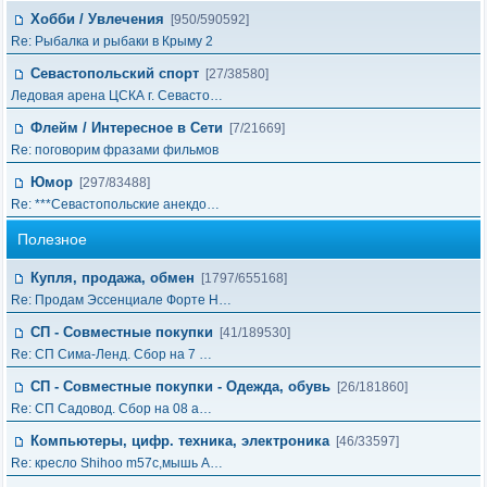
Хобби / Увлечения
[950/590592]
Re: Рыбалка и рыбаки в Крыму 2
Севастопольский спорт
[27/38580]
Ледовая арена ЦСКА г. Севасто…
Флейм / Интересное в Cети
[7/21669]
Re: поговорим фразами фильмов
Юмор
[297/83488]
Re: ***Севастопольские анекдо…
Полезное
Купля, продажа, обмен
[1797/655168]
Re: Продам Эссенциале Форте Н…
СП - Совместные покупки
[41/189530]
Re: СП Сима-Ленд. Сбор на 7 …
СП - Совместные покупки - Одежда, обувь
[26/181860]
Re: СП Садовод. Сбор на 08 а…
Компьютеры, цифр. техника, электроника
[46/33597]
Re: кресло Shihoo m57c,мышь A…