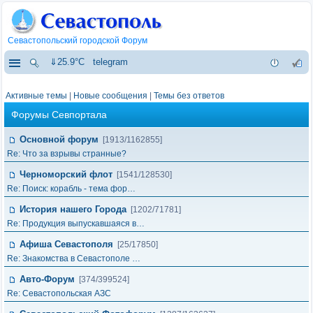
Севастопольский городской Форум
⇓25.9°C
telegram
Активные темы
|
Новые сообщения
|
Темы без ответов
Форумы Севпортала
Основной форум
[1913/1162855]
Re: Что за взрывы странные?
Черноморский флот
[1541/128530]
Re: Поиск: корабль - тема фор…
История нашего Города
[1202/71781]
Re: Продукция выпускавшаяся в…
Афиша Севастополя
[25/17850]
Re: Знакомства в Севастополе …
Авто-Форум
[374/399524]
Re: Севастопольская АЗС