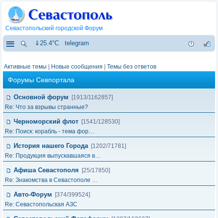
Севастопольский городской Форум
⇓25.4°C
telegram
Активные темы
|
Новые сообщения
|
Темы без ответов
Форумы Севпортала
Основной форум
[1913/1162857]
Re: Что за взрывы странные?
Черноморский флот
[1541/128530]
Re: Поиск: корабль - тема фор…
История нашего Города
[1202/71781]
Re: Продукция выпускавшаяся в…
Афиша Севастополя
[25/17850]
Re: Знакомства в Севастополе …
Авто-Форум
[374/399524]
Re: Севастопольская АЗС