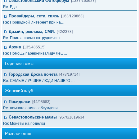
Севастопольский Фотофорум
[1387/163627]
Re: Еда
Провайдеры, сети, связь
[163/120863]
Re: Проводной Интернет при на…
Дизайн, реклама, СМИ.
[42/2373]
Re: Приглашаем к сотрудничест…
Архив
[135/485515]
Re: Помощь парню-инвалиду Леш…
Горячие темы
Городская Доска почета
[478/19714]
Re: САМЫЕ ЛУЧШИЕ ЛЮДИ НАШЕГО …
Женский клуб
Посиделки
[44/98683]
Re: немного о кино: обсуждени…
Севастопольские мамы
[9570/1619634]
Re: Монеты на поделки
Развлечения