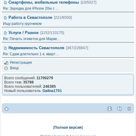
Смартфоны, мобильные телефоны
[10/5027]
Re: Зарядка для iPhone 20w с …
Работа в Севастополе
[221/6550]
Ищу работу грузчиком
Услуги / Разное
[1152/133175]
Re: Печать этикеток для Марке…
Недвижимость Севастополя
[367/228847]
Re: Сдам длительно 1-к. кварт…
Регистрация
Вход
Всего сообщений:
11700279
Всего тем:
35788
Всего пользователей:
246385
Новый пользователь:
Galina1701
[
Полная версия
]