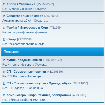
Хобби / Увлечения
[950/590592]
Re: Рыбалка и рыбаки в Крыму 2
Севастопольский спорт
[27/38580]
Ледовая арена ЦСКА г. Севасто…
Флейм / Интересное в Cети
[7/21669]
Re: поговорим фразами фильмов
Юмор
[297/83488]
Re: ***Севастопольские анекдо…
Полезное
Купля, продажа, обмен
[1797/655176]
Re: Интернет без света (Power…
СП - Совместные покупки
[41/189530]
Re: СП Aliexpress (Алиэкспре…
СП - Совместные покупки - Одежда, обувь
[26/181860]
Re: СП Садовод. Сбор на 08 а…
Компьютеры, цифр. техника, электроника
[46/33600]
Re: Геймпад Джoйcтик PS4, 150…