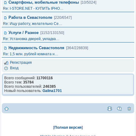
Смартфоны, мобильные телефоны
[10/5024]
Re: I-STORE.NET - КУПИТЬ IPHO…
Работа в Севастополе
[220/6547]
Re: Ищу работу, желательно Се…
Услуги / Разное
[1152/133150]
Re: Установка дверей, укладка…
Недвижимость Севастополя
[364/228839]
Re: 1,5 млн. рублей комната н…
Регистрация
Вход
Всего сообщений:
11700116
Всего тем:
35784
Всего пользователей:
246385
Новый пользователь:
Galina1701
[
Полная версия
]