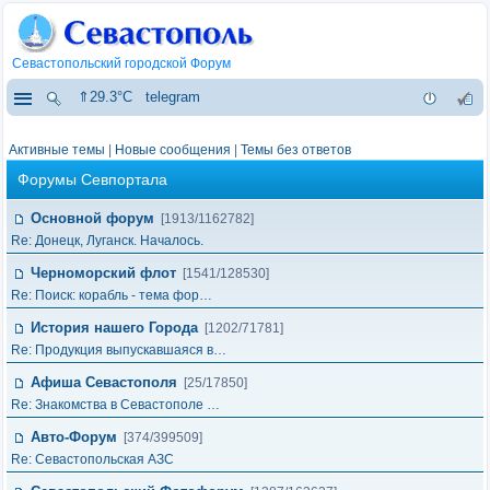
Севастопольский городской Форум
⇑29.3°C
telegram
Активные темы
|
Новые сообщения
|
Темы без ответов
Форумы Севпортала
Основной форум
[1913/1162782]
Re: Донецк, Луганск. Началось.
Черноморский флот
[1541/128530]
Re: Поиск: корабль - тема фор…
История нашего Города
[1202/71781]
Re: Продукция выпускавшаяся в…
Афиша Севастополя
[25/17850]
Re: Знакомства в Севастополе …
Авто-Форум
[374/399509]
Re: Севастопольская АЗС