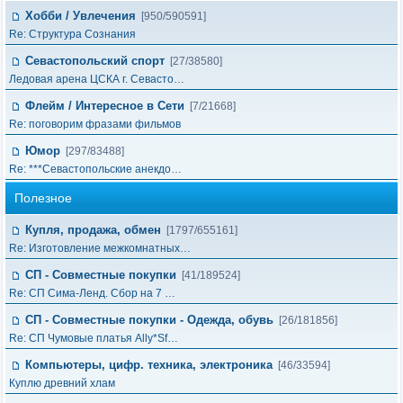
Хобби / Увлечения
[950/590591]
Re: Структура Сознания
Севастопольский спорт
[27/38580]
Ледовая арена ЦСКА г. Севасто…
Флейм / Интересное в Cети
[7/21668]
Re: поговорим фразами фильмов
Юмор
[297/83488]
Re: ***Севастопольские анекдо…
Полезное
Купля, продажа, обмен
[1797/655161]
Re: Изготовление межкомнатных…
СП - Совместные покупки
[41/189524]
Re: СП Сима-Ленд. Сбор на 7 …
СП - Совместные покупки - Одежда, обувь
[26/181856]
Re: СП Чумовые платья Ally*Sf…
Компьютеры, цифр. техника, электроника
[46/33594]
Куплю древний хлам