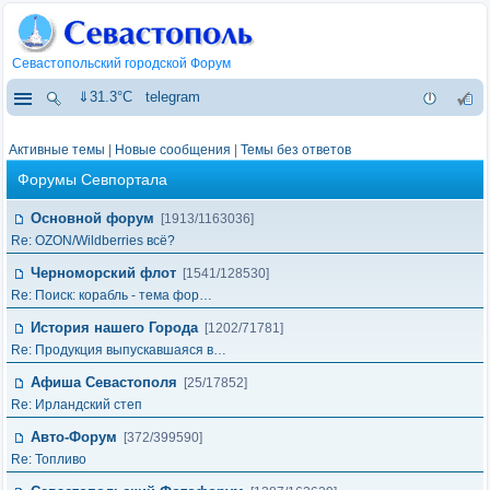
Севастопольский городской Форум
⇓31.3°C
telegram
Активные темы
|
Новые сообщения
|
Темы без ответов
Форумы Севпортала
Основной форум
[1913/1163036]
Re: OZON/Wildberries всё?
Черноморский флот
[1541/128530]
Re: Поиск: корабль - тема фор…
История нашего Города
[1202/71781]
Re: Продукция выпускавшаяся в…
Афиша Севастополя
[25/17852]
Re: Ирландский степ
Авто-Форум
[372/399590]
Re: Топливо