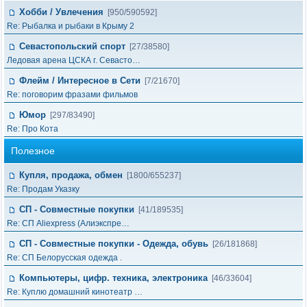
Хобби / Увлечения
[950/590592]
Re: Рыбалка и рыбаки в Крыму 2
Севастопольский спорт
[27/38580]
Ледовая арена ЦСКА г. Севасто…
Флейм / Интересное в Cети
[7/21670]
Re: поговорим фразами фильмов
Юмор
[297/83490]
Re: Про Кота
Полезное
Купля, продажа, обмен
[1800/655237]
Re: Продам Указку
СП - Совместные покупки
[41/189535]
Re: СП Aliexpress (Алиэкспре…
СП - Совместные покупки - Одежда, обувь
[26/181868]
Re: СП Белорусская одежда .
Компьютеры, цифр. техника, электроника
[46/33604]
Re: Куплю домашний кинотеатр …