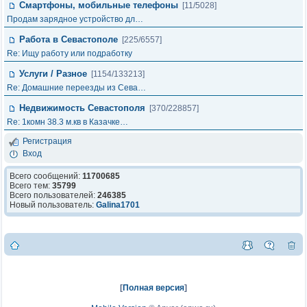
Смартфоны, мобильные телефоны
[11/5028]
Продам зарядное устройство дл…
Работа в Севастополе
[225/6557]
Re: Ищу работу или подработку
Услуги / Разное
[1154/133213]
Re: Домашние переезды из Сева…
Недвижимость Севастополя
[370/228857]
Re: 1комн 38.3 м.кв в Казачке…
Регистрация
Вход
Всего сообщений:
11700685
Всего тем:
35799
Всего пользователей:
246385
Новый пользователь:
Galina1701
[
Полная версия
]