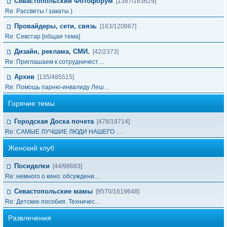
Севастопольский Фотофорум
[1387/163629]
Re: Рассветы / закаты )
Провайдеры, сети, связь
[163/120867]
Re: Cевстар [общая тема]
Дизайн, реклама, СМИ.
[42/2373]
Re: Приглашаем к сотрудничест…
Архив
[135/485515]
Re: Помощь парню-инвалиду Леш…
Горячие темы
Городская Доска почета
[478/19714]
Re: САМЫЕ ЛУЧШИЕ ЛЮДИ НАШЕГО …
Женский клуб
Посиделки
[44/98683]
Re: немного о кино: обсуждени…
Севастопольские мамы
[9570/1619648]
Re: Детские пособия. Техничес…
Развлечения