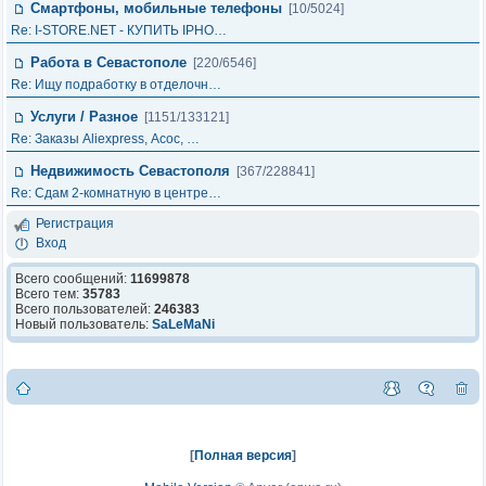
Смартфоны, мобильные телефоны
[10/5024]
Re: I-STORE.NET - КУПИТЬ IPHO…
Работа в Севастополе
[220/6546]
Re: Ищу подработку в отделочн…
Услуги / Разное
[1151/133121]
Re: Заказы Aliexpress, Асос, …
Недвижимость Севастополя
[367/228841]
Re: Сдам 2-комнатную в центре…
Регистрация
Вход
Всего сообщений:
11699878
Всего тем:
35783
Всего пользователей:
246383
Новый пользователь:
SaLeMaNi
[
Полная версия
]