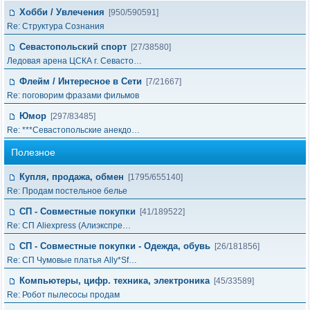
Хобби / Увлечения
[950/590591]
Re: Структура Сознания
Севастопольский спорт
[27/38580]
Ледовая арена ЦСКА г. Севасто…
Флейм / Интересное в Cети
[7/21667]
Re: поговорим фразами фильмов
Юмор
[297/83485]
Re: ***Севастопольские анекдо…
Полезное
Купля, продажа, обмен
[1795/655140]
Re: Продам постельное белье
СП - Совместные покупки
[41/189522]
Re: СП Aliexpress (Алиэкспре…
СП - Совместные покупки - Одежда, обувь
[26/181856]
Re: СП Чумовые платья Ally*Sf…
Компьютеры, цифр. техника, электроника
[45/33589]
Re: Робот пылесосы продам