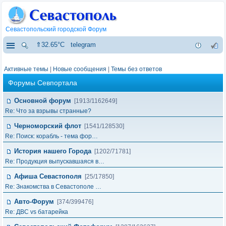
Севастопольский городской Форум
⇑32.65°C
telegram
Активные темы
|
Новые сообщения
|
Темы без ответов
Форумы Севпортала
Основной форум
[1913/1162649]
Re: Что за взрывы странные?
Черноморский флот
[1541/128530]
Re: Поиск: корабль - тема фор…
История нашего Города
[1202/71781]
Re: Продукция выпускавшаяся в…
Афиша Севастополя
[25/17850]
Re: Знакомства в Севастополе …
Авто-Форум
[374/399476]
Re: ДВС vs батарейка