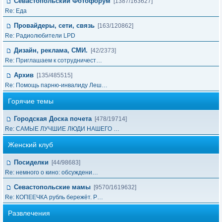
Севастопольский Фотофорум
[1387/163627]
Re: Еда
Провайдеры, сети, связь
[163/120862]
Re: Радиолюбители LPD
Дизайн, реклама, СМИ.
[42/2373]
Re: Приглашаем к сотрудничест…
Архив
[135/485515]
Re: Помощь парню-инвалиду Леш…
Горячие темы
Городская Доска почета
[478/19714]
Re: САМЫЕ ЛУЧШИЕ ЛЮДИ НАШЕГО …
Женский клуб
Посиделки
[44/98683]
Re: немного о кино: обсуждени…
Севастопольские мамы
[9570/1619632]
Re: КОПЕЕЧКА рубль бережёт. Р…
Развлечения