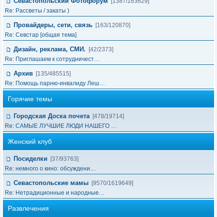
Севастопольский Фотофорум
[1387/163629]
Re: Рассветы / закаты )
Провайдеры, сети, связь
[163/120870]
Re: Cевстар [общая тема]
Дизайн, реклама, СМИ.
[42/2373]
Re: Приглашаем к сотрудничест…
Архив
[135/485515]
Re: Помощь парню-инвалиду Леш…
Горячие темы
Городская Доска почета
[478/19714]
Re: САМЫЕ ЛУЧШИЕ ЛЮДИ НАШЕГО …
Женский клуб
Посиделки
[37/93763]
Re: немного о кино: обсуждени…
Севастопольские мамы
[9570/1619649]
Re: Нетрадиционные и народные…
Развлечения