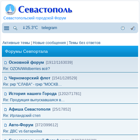
Севастопольский городской Форум
⇓25.3°C
telegram
Активные темы
|
Новые сообщения
|
Темы без ответов
Форумы Севпортала
Основной форум
[1912/1163039]
Re: OZON/Wildberries всё?
Черноморский флот
[1541/128529]
Re: ркр "СЛАВА" - гркр "МОСКВ…
История нашего Города
[1202/71781]
Re: Продукция выпускавшаяся в…
Афиша Севастополя
[25/17852]
Re: Ирландский степ
Авто-Форум
[372/399612]
Re: ДВС vs батарейка