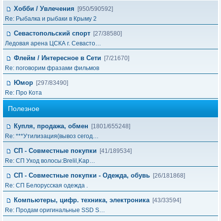
Хобби / Увлечения
[950/590592]
Re: Рыбалка и рыбаки в Крыму 2
Севастопольский спорт
[27/38580]
Ледовая арена ЦСКА г. Севасто…
Флейм / Интересное в Cети
[7/21670]
Re: поговорим фразами фильмов
Юмор
[297/83490]
Re: Про Кота
Полезное
Купля, продажа, обмен
[1801/655248]
Re: ***Утилизация(вывоз сегод…
СП - Совместные покупки
[41/189534]
Re: СП Уход волосы:Brelil,Kap…
СП - Совместные покупки - Одежда, обувь
[26/181868]
Re: СП Белорусская одежда .
Компьютеры, цифр. техника, электроника
[43/33594]
Re: Продам оригинальные SSD S…