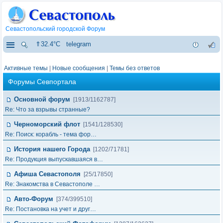
Севастопольский городской Форум
⇑32.4°C
telegram
Активные темы
|
Новые сообщения
|
Темы без ответов
Форумы Севпортала
Основной форум
[1913/1162787]
Re: Что за взрывы странные?
Черноморский флот
[1541/128530]
Re: Поиск: корабль - тема фор…
История нашего Города
[1202/71781]
Re: Продукция выпускавшаяся в…
Афиша Севастополя
[25/17850]
Re: Знакомства в Севастополе …
Авто-Форум
[374/399510]
Re: Постановка на учет и друг…