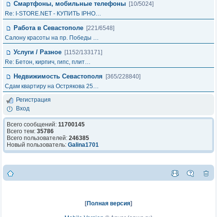
Смартфоны, мобильные телефоны
[10/5024]
Re: I-STORE.NET - КУПИТЬ IPHO…
Работа в Севастополе
[221/6548]
Салону красоты на пр. Победы …
Услуги / Разное
[1152/133171]
Re: Бетон, кирпич, гипс, плит…
Недвижимость Севастополя
[365/228840]
Сдам квартиру на Острякова 25…
Регистрация
Вход
Всего сообщений:
11700145
Всего тем:
35786
Всего пользователей:
246385
Новый пользователь:
Galina1701
[
Полная версия
]