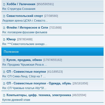
Хобби / Увлечения
[950/590591]
Re: Структура Сознания
Севастопольский спорт
[27/38580]
Ледовая арена ЦСКА г. Севасто…
Флейм / Интересное в Cети
[7/21668]
Re: поговорим фразами фильмов
Юмор
[297/83488]
Re: ***Севастопольские анекдо…
Полезное
Купля, продажа, обмен
[1797/655162]
Re: Продажа "Крымская Роза в …
СП - Совместные покупки
[41/189523]
Re: СП Сима-Ленд. Сбор на 7 …
СП - Совместные покупки - Одежда, обувь
[26/181856]
Re: СП Чумовые платья Ally*Sf…
Компьютеры, цифр. техника, электроника
[46/33594]
Куплю древний хлам