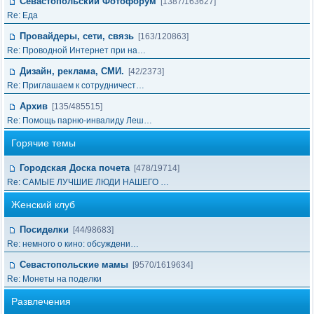
Севастопольский Фотофорум
[1387/163627]
Re: Еда
Провайдеры, сети, связь
[163/120863]
Re: Проводной Интернет при на…
Дизайн, реклама, СМИ.
[42/2373]
Re: Приглашаем к сотрудничест…
Архив
[135/485515]
Re: Помощь парню-инвалиду Леш…
Горячие темы
Городская Доска почета
[478/19714]
Re: САМЫЕ ЛУЧШИЕ ЛЮДИ НАШЕГО …
Женский клуб
Посиделки
[44/98683]
Re: немного о кино: обсуждени…
Севастопольские мамы
[9570/1619634]
Re: Монеты на поделки
Развлечения