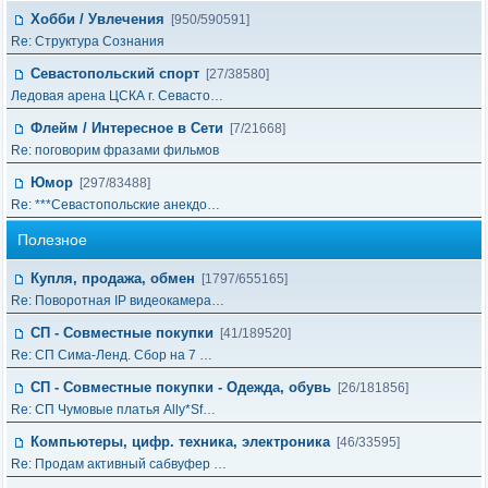
Хобби / Увлечения
[950/590591]
Re: Структура Сознания
Севастопольский спорт
[27/38580]
Ледовая арена ЦСКА г. Севасто…
Флейм / Интересное в Cети
[7/21668]
Re: поговорим фразами фильмов
Юмор
[297/83488]
Re: ***Севастопольские анекдо…
Полезное
Купля, продажа, обмен
[1797/655165]
Re: Поворотная IP видеокамера…
СП - Совместные покупки
[41/189520]
Re: СП Сима-Ленд. Сбор на 7 …
СП - Совместные покупки - Одежда, обувь
[26/181856]
Re: СП Чумовые платья Ally*Sf…
Компьютеры, цифр. техника, электроника
[46/33595]
Re: Продам активный сабвуфер …