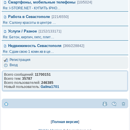
Смартфоны, мобильные телефоны
[10/5024]
Re: I-STORE.NET - КУПИТЬ IPHO…
Работа в Севастополе
[221/6550]
Re: Салону красоты в центре …
Услуги / Разное
[1152/133171]
Re: Бетон, кирпич, гипс, плит…
Недвижимость Севастополя
[366/228842]
Re: Сдам свою 1 комн.кв в це…
Регистрация
Вход
Всего сообщений:
11700151
Всего тем:
35787
Всего пользователей:
246385
Новый пользователь:
Galina1701
[
Полная версия
]