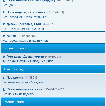
Севастопольский Фотофорум
[1387/163627]
Re: Еда
Провайдеры, сети, связь
[163/120863]
Re: Проводной Интернет при на…
Дизайн, реклама, СМИ.
[42/2373]
Re: Приглашаем к сотрудничест…
Архив
[135/485515]
Re: Помощь парню-инвалиду Леш…
Горячие темы
Городская Доска почета
[478/19714]
Re: САМЫЕ ЛУЧШИЕ ЛЮДИ НАШЕГО …
Женский клуб
Посиделки
[44/98683]
Re: немного о кино: обсуждени…
Севастопольские мамы
[9570/1619634]
Re: Монеты на поделки
Развлечения