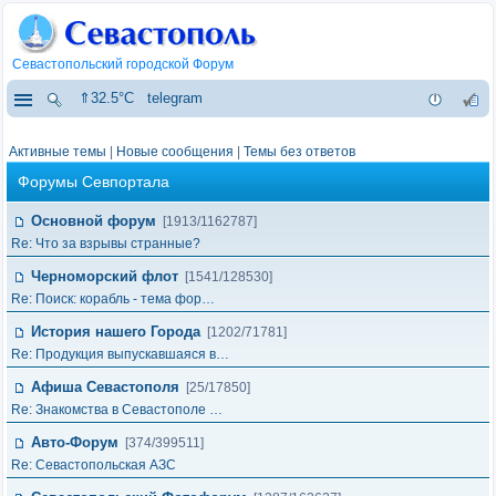
Севастопольский городской Форум
⇑32.5°C
telegram
Активные темы
|
Новые сообщения
|
Темы без ответов
Форумы Севпортала
Основной форум
[1913/1162787]
Re: Что за взрывы странные?
Черноморский флот
[1541/128530]
Re: Поиск: корабль - тема фор…
История нашего Города
[1202/71781]
Re: Продукция выпускавшаяся в…
Афиша Севастополя
[25/17850]
Re: Знакомства в Севастополе …
Авто-Форум
[374/399511]
Re: Севастопольская АЗС