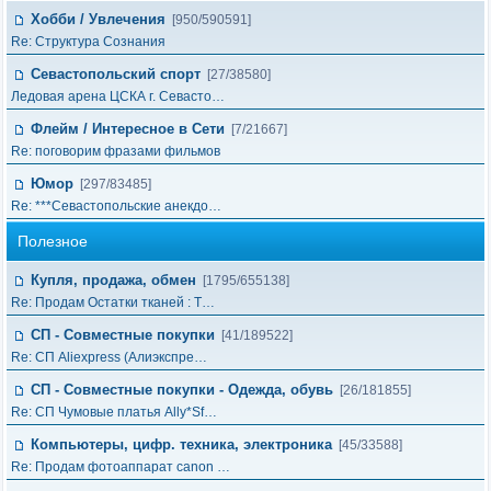
Хобби / Увлечения
[950/590591]
Re: Структура Сознания
Севастопольский спорт
[27/38580]
Ледовая арена ЦСКА г. Севасто…
Флейм / Интересное в Cети
[7/21667]
Re: поговорим фразами фильмов
Юмор
[297/83485]
Re: ***Севастопольские анекдо…
Полезное
Купля, продажа, обмен
[1795/655138]
Re: Продам Остатки тканей : Т…
СП - Совместные покупки
[41/189522]
Re: СП Aliexpress (Алиэкспре…
СП - Совместные покупки - Одежда, обувь
[26/181855]
Re: СП Чумовые платья Ally*Sf…
Компьютеры, цифр. техника, электроника
[45/33588]
Re: Продам фотоаппарат canon …