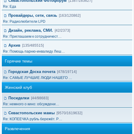
Севастопольский Фотофорум
[1387/163627]
Re: Еда
Провайдеры, сети, связь
[163/120862]
Re: Радиолюбители LPD
Дизайн, реклама, СМИ.
[42/2373]
Re: Приглашаем к сотрудничест…
Архив
[135/485515]
Re: Помощь парню-инвалиду Леш…
Горячие темы
Городская Доска почета
[478/19714]
Re: САМЫЕ ЛУЧШИЕ ЛЮДИ НАШЕГО …
Женский клуб
Посиделки
[44/98683]
Re: немного о кино: обсуждени…
Севастопольские мамы
[9570/1619632]
Re: КОПЕЕЧКА рубль бережёт. Р…
Развлечения