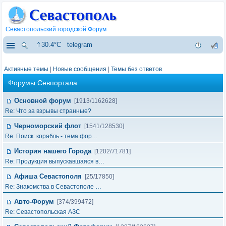
Севастопольский городской Форум
⇑30.4°C
telegram
Активные темы
|
Новые сообщения
|
Темы без ответов
Форумы Севпортала
Основной форум
[1913/1162628]
Re: Что за взрывы странные?
Черноморский флот
[1541/128530]
Re: Поиск: корабль - тема фор…
История нашего Города
[1202/71781]
Re: Продукция выпускавшаяся в…
Афиша Севастополя
[25/17850]
Re: Знакомства в Севастополе …
Авто-Форум
[374/399472]
Re: Севастопольская АЗС