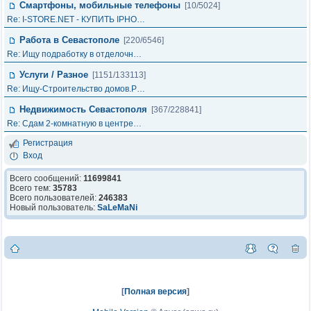
Смартфоны, мобильные телефоны
[10/5024]
Re: I-STORE.NET - КУПИТЬ IPHO…
Работа в Севастополе
[220/6546]
Re: Ищу подработку в отделочн…
Услуги / Разное
[1151/133113]
Re: Ищу-Строительство домов.Р…
Недвижимость Севастополя
[367/228841]
Re: Сдам 2-комнатную в центре…
Регистрация
Вход
Всего сообщений:
11699841
Всего тем:
35783
Всего пользователей:
246383
Новый пользователь:
SaLeMaNi
[
Полная версия
]