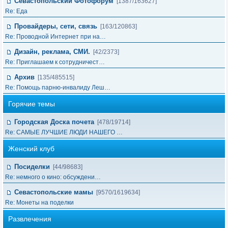
Севастопольский Фотофорум
[1387/163627]
Re: Еда
Провайдеры, сети, связь
[163/120863]
Re: Проводной Интернет при на…
Дизайн, реклама, СМИ.
[42/2373]
Re: Приглашаем к сотрудничест…
Архив
[135/485515]
Re: Помощь парню-инвалиду Леш…
Горячие темы
Городская Доска почета
[478/19714]
Re: САМЫЕ ЛУЧШИЕ ЛЮДИ НАШЕГО …
Женский клуб
Посиделки
[44/98683]
Re: немного о кино: обсуждени…
Севастопольские мамы
[9570/1619634]
Re: Монеты на поделки
Развлечения