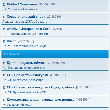
Хобби / Увлечения
[950/590591]
Re: Структура Сознания
Севастопольский спорт
[27/38580]
Ледовая арена ЦСКА г. Севасто…
Флейм / Интересное в Cети
[7/21668]
Re: поговорим фразами фильмов
Юмор
[297/83486]
Re: ***Севастопольские анекдо…
Полезное
Купля, продажа, обмен
[1797/655156]
Re: Ежедневно в продаже крупн…
СП - Совместные покупки
[41/189521]
Re: СП Aliexpress (Алиэкспре…
СП - Совместные покупки - Одежда, обувь
[26/181856]
Re: СП Чумовые платья Ally*Sf…
Компьютеры, цифр. техника, электроника
[46/33594]
Куплю древний хлам