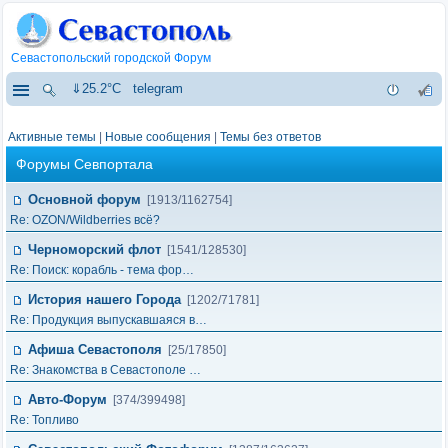
Севастопольский городской Форум
⇓25.2°C
telegram
Активные темы
|
Новые сообщения
|
Темы без ответов
Форумы Севпортала
Основной форум
[1913/1162754]
Re: OZON/Wildberries всё?
Черноморский флот
[1541/128530]
Re: Поиск: корабль - тема фор…
История нашего Города
[1202/71781]
Re: Продукция выпускавшаяся в…
Афиша Севастополя
[25/17850]
Re: Знакомства в Севастополе …
Авто-Форум
[374/399498]
Re: Топливо