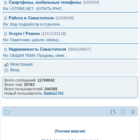
Смартфоны, мобильные телефоны
[10/5024]
Re: I-STORE.NET - КУПИТЬ IPHO…
Работа в Севастополе
[220/6546]
Re: Ищу подработку в отделочн…
Услуги / Разное
[1151/133128]
Re: Памятники, цоколя, облицо…
Недвижимость Севастополя
[364/228837]
Re: ОБЩАЯ ТЕМА: Продажа, обме…
Регистрация
Вход
Всего сообщений:
11700042
Всего тем:
35783
Всего пользователей:
246385
Новый пользователь:
Galina1701
[
Полная версия
]