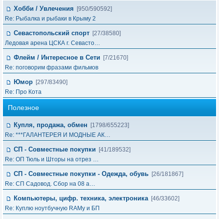
Хобби / Увлечения
[950/590592]
Re: Рыбалка и рыбаки в Крыму 2
Севастопольский спорт
[27/38580]
Ледовая арена ЦСКА г. Севасто…
Флейм / Интересное в Cети
[7/21670]
Re: поговорим фразами фильмов
Юмор
[297/83490]
Re: Про Кота
Полезное
Купля, продажа, обмен
[1798/655223]
Re: ***ГАЛАНТЕРЕЯ И МОДНЫЕ АК…
СП - Совместные покупки
[41/189532]
Re: ОП Тюль и Шторы на отрез …
СП - Совместные покупки - Одежда, обувь
[26/181867]
Re: СП Садовод. Сбор на 08 а…
Компьютеры, цифр. техника, электроника
[46/33602]
Re: Куплю ноутбучную RAMу и БП