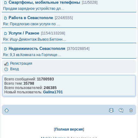
Смартфоны, мобильные телефоны
[11/5028]
Продам зарядное устройство дл…
Работа в Севастополе
[224/6555]
Re: Предлогаю свои услуги по …
Услуги / Разное
[1154/133208]
Re: Ищу-Демонтаж.Вывоз.Бетонн…
Недвижимость Севастополя
[370/228854]
Re: 9,3 кв.Комната на Горпище…
Регистрация
Вход
Всего сообщений:
11700593
Всего тем:
35798
Всего пользователей:
246385
Новый пользователь:
Galina1701
[
Полная версия
]