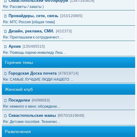
Севастопольский Фотофорум
[1387/163629]
Re: Рассветы / закаты )
Провайдеры, сети, связь
[163/120865]
Re: МТС Россия [общая тема]
Дизайн, реклама, СМИ.
[42/2373]
Re: Приглашаем к сотрудничест…
Архив
[135/485515]
Re: Помощь парню-инвалиду Леш…
Горячие темы
Городская Доска почета
[478/19714]
Re: САМЫЕ ЛУЧШИЕ ЛЮДИ НАШЕГО …
Женский клуб
Посиделки
[44/98683]
Re: немного о кино: обсуждени…
Севастопольские мамы
[9570/1619648]
Re: Детские пособия. Техничес…
Развлечения