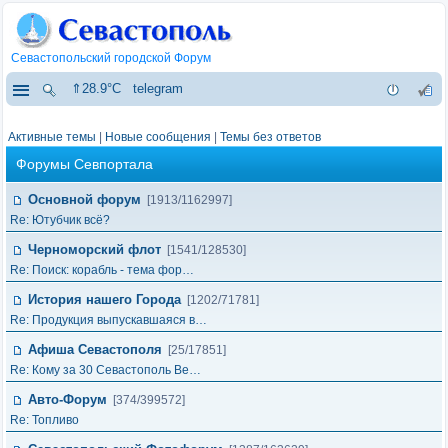
Севастопольский городской Форум
⇑28.9°C
telegram
Активные темы
|
Новые сообщения
|
Темы без ответов
Форумы Севпортала
Основной форум
[1913/1162997]
Re: Ютубчик всё?
Черноморский флот
[1541/128530]
Re: Поиск: корабль - тема фор…
История нашего Города
[1202/71781]
Re: Продукция выпускавшаяся в…
Афиша Севастополя
[25/17851]
Re: Кому за 30 Севастополь Ве…
Авто-Форум
[374/399572]
Re: Топливо