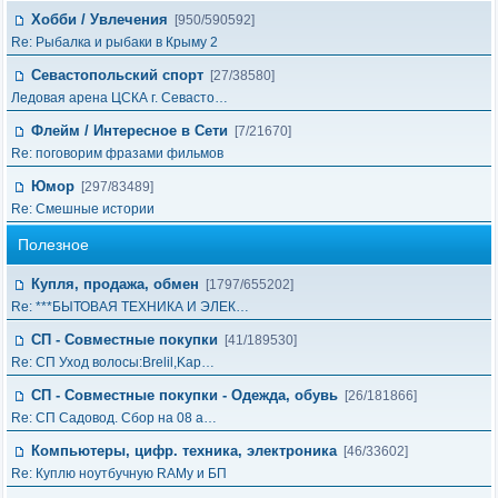
Хобби / Увлечения
[950/590592]
Re: Рыбалка и рыбаки в Крыму 2
Севастопольский спорт
[27/38580]
Ледовая арена ЦСКА г. Севасто…
Флейм / Интересное в Cети
[7/21670]
Re: поговорим фразами фильмов
Юмор
[297/83489]
Re: Смешные истории
Полезное
Купля, продажа, обмен
[1797/655202]
Re: ***БЫТОВАЯ ТЕХНИКА И ЭЛЕК…
СП - Совместные покупки
[41/189530]
Re: СП Уход волосы:Brelil,Kap…
СП - Совместные покупки - Одежда, обувь
[26/181866]
Re: СП Садовод. Сбор на 08 а…
Компьютеры, цифр. техника, электроника
[46/33602]
Re: Куплю ноутбучную RAMу и БП