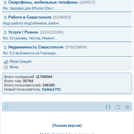
Смартфоны, мобильные телефоны
[10/5027]
Re: Зарядка для iPhone 20w с …
Работа в Севастополе
[223/6553]
Ищу работу подсобником, рабоч…
Услуги / Разное
[1153/133195]
Re: Установка, Чистка, Ремонт…
Недвижимость Севастополя
[370/228854]
Re: 9,3 кв.Комната на Горпище…
Регистрация
Вход
Всего сообщений:
11700504
Всего тем:
35794
Всего пользователей:
246385
Новый пользователь:
Galina1701
[
Полная версия
]