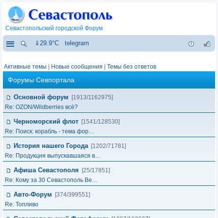
Севастопольский городской Форум
⇓29.9°C
telegram
Активные темы
|
Новые сообщения
|
Темы без ответов
Форумы Севпортала
Основной форум
[1913/1162975]
Re: OZON/Wildberries всё?
Черноморский флот
[1541/128530]
Re: Поиск: корабль - тема фор…
История нашего Города
[1202/71781]
Re: Продукция выпускавшаяся в…
Афиша Севастополя
[25/17851]
Re: Кому за 30 Севастополь Ве…
Авто-Форум
[374/399551]
Re: Топливо