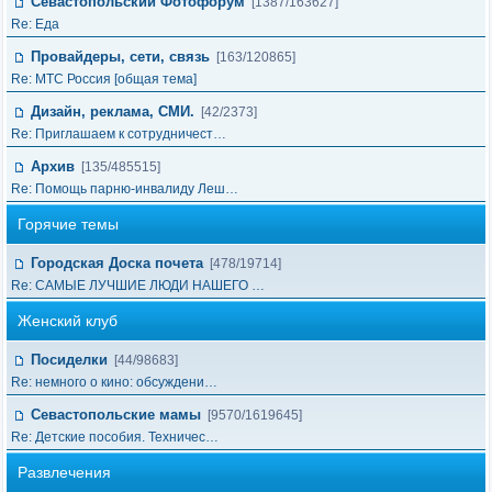
Севастопольский Фотофорум
[1387/163627]
Re: Еда
Провайдеры, сети, связь
[163/120865]
Re: МТС Россия [общая тема]
Дизайн, реклама, СМИ.
[42/2373]
Re: Приглашаем к сотрудничест…
Архив
[135/485515]
Re: Помощь парню-инвалиду Леш…
Горячие темы
Городская Доска почета
[478/19714]
Re: САМЫЕ ЛУЧШИЕ ЛЮДИ НАШЕГО …
Женский клуб
Посиделки
[44/98683]
Re: немного о кино: обсуждени…
Севастопольские мамы
[9570/1619645]
Re: Детские пособия. Техничес…
Развлечения